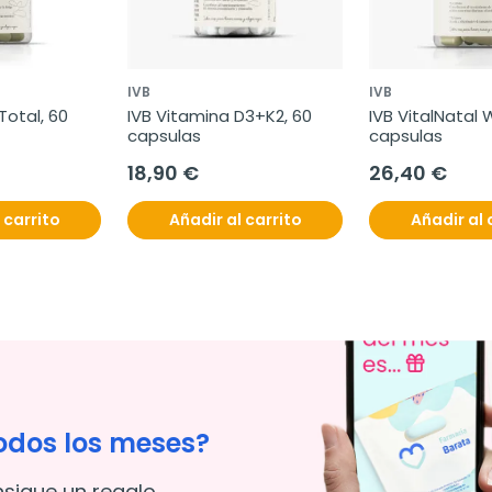
IVB
IVB
otal, 60 
IVB Vitamina D3+K2, 60 
IVB VitalNatal
capsulas
capsulas
18,90 €
26,40 €
 carrito
Añadir al carrito
Añadir al 
odos los meses?
nsigue un regalo