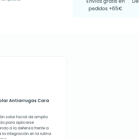
Envíos gratis en
De
pedidos +65€
Solar Antiarrugas Cara
ión solar facial de amplio
ado para aplicarse
endo a la defensa frente a
a la integración en la rutina