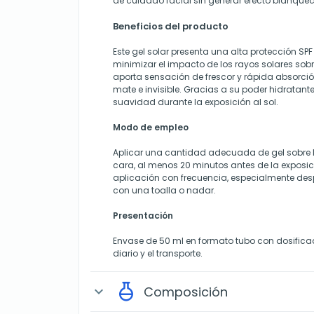
de cuidado facial sin generar efecto blanquec
Beneficios del producto
Este gel solar presenta una alta protección S
minimizar el impacto de los rayos solares sobre
aporta sensación de frescor y rápida absorc
mate e invisible. Gracias a su poder hidratante
suavidad durante la exposición al sol.
Modo de empleo
Aplicar una cantidad adecuada de gel sobre la
cara, al menos 20 minutos antes de la exposició
aplicación con frecuencia, especialmente des
con una toalla o nadar.
Presentación
Envase de 50 ml en formato tubo con dosificad
diario y el transporte.
Composición
expand_more