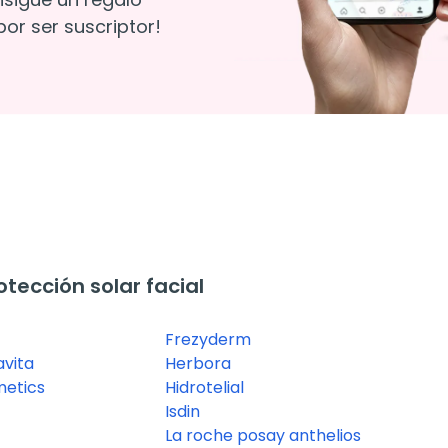
or ser suscriptor!
ección solar facial
Frezyderm
avita
Herbora
etics
Hidrotelial
Isdin
La roche posay anthelios