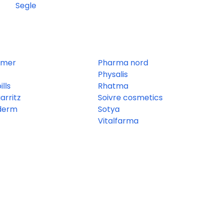
Segle
ymer
Pharma nord
Physalis
ills
Rhatma
iarritz
Soivre cosmetics
derm
Sotya
Vitalfarma