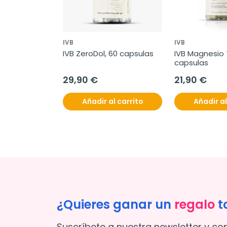
IVB
IVB
IVB ZeroDol, 60 capsulas
IVB Magnesio T
capsulas
29,90 €
21,90 €
Añadir al carrito
Añadir al
¿Quieres ganar un
regalo
t
Suscríbete a nuestra newsletter y co