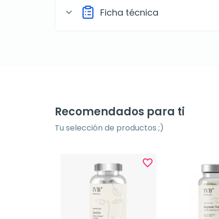
Ficha técnica
expand_more
Recomendados para ti
Tu selección de productos ;)
favorite_border