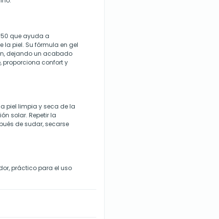
ino.
PF 50 que ayuda a
 la piel. Su fórmula en gel
ión, dejando un acabado
, proporciona confort y
 piel limpia y seca de la
n solar. Repetir la
pués de sudar, secarse
or, práctico para el uso