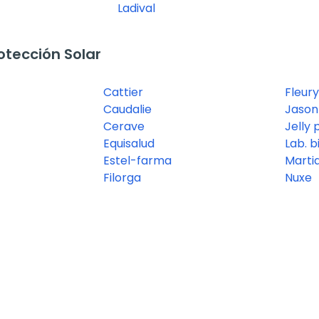
Ladival
tección Solar
Cattier
Fleur
Caudalie
Jason
Cerave
Jelly p
Equisalud
Lab. b
Estel-farma
Marti
Filorga
Nuxe