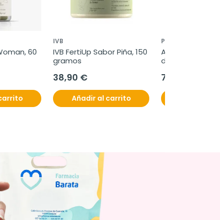
IVB
PRISMA NATURAL
 Woman, 60 
IVB FertiUp Sabor Piña, 150 
Apitox crema de
gramos
deportivo Múscul
Ligamentos, 60 
38,90 €
7,95 €
carrito
Añadir al carrito
Añadir al c