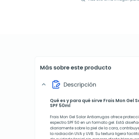
Más sobre este producto
Descripción
expand_more
Qué es y para qué sirve Frais Mon Gel 
SPF 50ml
Frais Mon Gel Solar Antiarrugas ofrece protecc
espectro SPF 50 en un formato gel. Está diseñ
diariamente sobre la piel de la cara, contribuy
la radiación UVA y UVB. Su textura ligera facilit