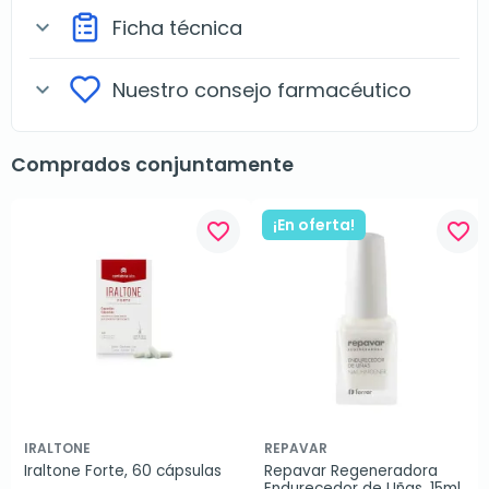
Ficha técnica
expand_more
Nuestro consejo farmacéutico
expand_more
Comprados conjuntamente
¡En oferta!
favorite_border
favorite_border
IRALTONE
REPAVAR
Iraltone Forte, 60 cápsulas
Repavar Regeneradora 
Endurecedor de Uñas, 15ml.