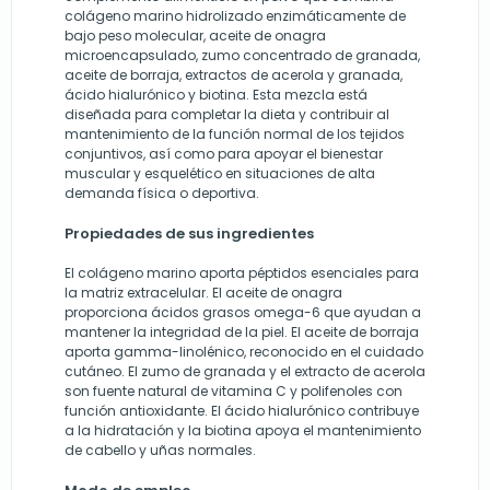
colágeno marino hidrolizado enzimáticamente de
bajo peso molecular, aceite de onagra
microencapsulado, zumo concentrado de granada,
aceite de borraja, extractos de acerola y granada,
ácido hialurónico y biotina. Esta mezcla está
diseñada para completar la dieta y contribuir al
mantenimiento de la función normal de los tejidos
conjuntivos, así como para apoyar el bienestar
muscular y esquelético en situaciones de alta
demanda física o deportiva.
Propiedades de sus ingredientes
El colágeno marino aporta péptidos esenciales para
la matriz extracelular. El aceite de onagra
proporciona ácidos grasos omega-6 que ayudan a
mantener la integridad de la piel. El aceite de borraja
aporta gamma-linolénico, reconocido en el cuidado
cutáneo. El zumo de granada y el extracto de acerola
son fuente natural de vitamina C y polifenoles con
función antioxidante. El ácido hialurónico contribuye
a la hidratación y la biotina apoya el mantenimiento
de cabello y uñas normales.