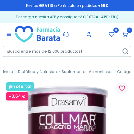
Envíos
GRATIS
a Península en pedidos
+65€
Descarga nuestra APP y consigue
-3€ EXTRA
:
APP-FB
;)
0
0
menu
Inicio
Dietética y Nutrición
Suplementos Alimenticios
Coláge
¡En oferta!
favorite_border
-3,64 €