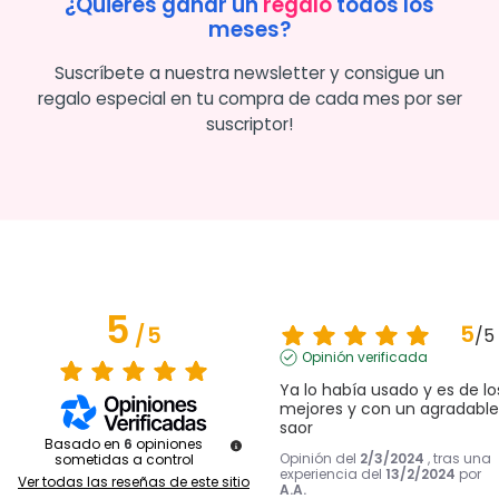
¿Quieres ganar un
regalo
todos los
meses?
Suscríbete a nuestra newsletter y consigue un
regalo especial en tu compra de cada mes por ser
suscriptor!
5
5
/
5
/
5
Opinión verificada
Ya lo había usado y es de los
mejores y con un agradable 
saor
Basado en
6
opiniones
Opinión del
2/3/2024
, tras una
sometidas a control
experiencia del
13/2/2024
por
Ver todas las reseñas de este sitio
A.A.