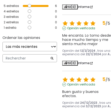
5
estrellas
6
Útil
(0)
Informe
4
estrellas
0
3
estrellas
0
5
2
estrellas
0
/
5
1
estrella
0
Opinión verificada
Me encanta. Lo tomo desde 
Ordenar las opiniones
hace mucho tiempo y me 
siento mucho mejor
Opinión del
12/2/2024
, tras una
experiencia del
22/1/2024
por
A.
Útil
(0)
Informe
5
/
5
Opinión verificada
Buen gusto y buenos 
efectos.
Opinión del
24/12/2023
, tras un
experiencia del
3/12/2023
por
A.