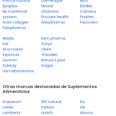
Prisma natural
Luxmetique
Bio3
Epaplus
Movial
Eladiet
Ns nutritional
Vitanatur
Colnatur
system
Procare health
Finisher
Gold collagen
Arkopharma
Fisiocrem
Fisiopharma
Mayla
Kern pharma
Kal
Sotya
Ana maría
Obire
lajusticia
Ynsadiet
Leotron
Nature's plus
Solaray
Solgar
Gsn laboratorios
Otras marcas destacadas de Suplementos
Alimenticios
Pranarom
100 natural
Esi
Lanier
Deiters
Ivb
Lamberts
Uriach
Aboca