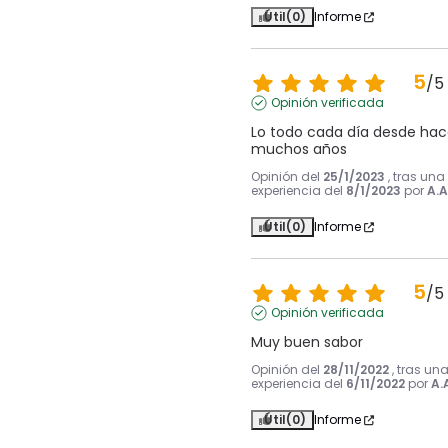
Útil
(0)
Informe
5
/
5
Opinión verificada
Lo todo cada día desde hac
muchos años
Opinión del
25/1/2023
, tras una
experiencia del
8/1/2023
por
A.A
Útil
(0)
Informe
5
/
5
Opinión verificada
Muy buen sabor
Opinión del
28/11/2022
, tras un
experiencia del
6/11/2022
por
A.
Útil
(0)
Informe