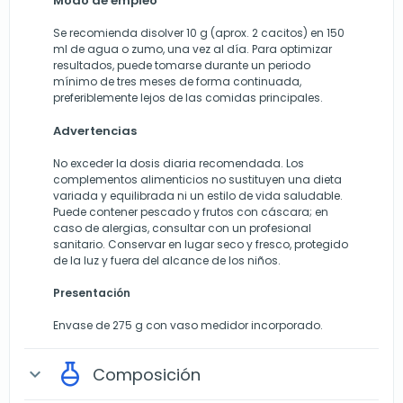
Modo de empleo
Se recomienda disolver 10 g (aprox. 2 cacitos) en 150
ml de agua o zumo, una vez al día. Para optimizar
resultados, puede tomarse durante un periodo
mínimo de tres meses de forma continuada,
preferiblemente lejos de las comidas principales.
Advertencias
No exceder la dosis diaria recomendada. Los
complementos alimenticios no sustituyen una dieta
variada y equilibrada ni un estilo de vida saludable.
Puede contener pescado y frutos con cáscara; en
caso de alergias, consultar con un profesional
sanitario. Conservar en lugar seco y fresco, protegido
de la luz y fuera del alcance de los niños.
Presentación
Envase de 275 g con vaso medidor incorporado.
Composición
expand_more