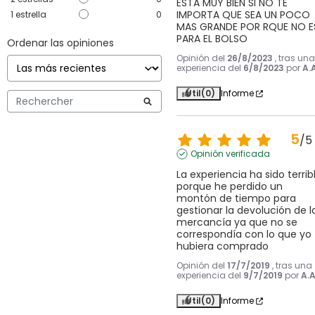
ESTA MUY BIEN SI NO TE 
IMPORTA QUE SEA UN POCO 
1
estrella
0
MAS GRANDE POR RQUE NO ES
PARA EL BOLSO
Ordenar las opiniones
Opinión del
26/8/2023
, tras una
experiencia del
6/8/2023
por
A.A
Útil
(0)
Informe
5
/
5
Opinión verificada
La experiencia ha sido terribl
porque he perdido un 
montón de tiempo para 
gestionar la devolución de la
mercancía ya que no se 
correspondía con lo que yo 
hubiera comprado
Opinión del
17/7/2019
, tras una
experiencia del
9/7/2019
por
A.A
Útil
(0)
Informe