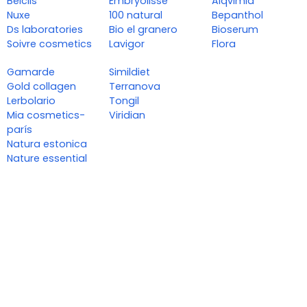
Belcils
Embryolisse
Alqvimia
Nuxe
100 natural
Bepanthol
Ds laboratories
Bio el granero
Bioserum
Soivre cosmetics
Lavigor
Flora
Gamarde
Simildiet
Gold collagen
Terranova
Lerbolario
Tongil
Mia cosmetics-
Viridian
parís
Natura estonica
Nature essential