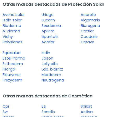
Otras marcas destacadas de Protección Solar
Avene solar
Uriage
Acorelle
Isdin solar
Eucerin
Algamaris
Bioderma
Sesderma
Bioregena
A-derma
Apivita
Cattier
Vichy
5punto5
Caudalie
Polysianes
Acofar
Cerave
Equisalud
Isdin
Estel-farma
Jason
Esthederm
Jelly pills
Filorga
Lab. biarritz
Fleurymer
Martiderm
Frezyderm
Neutrogena
Otras marcas destacadas de Cosmética
Cpi
Esi
Shilart
Svr
Sensilis
Activa