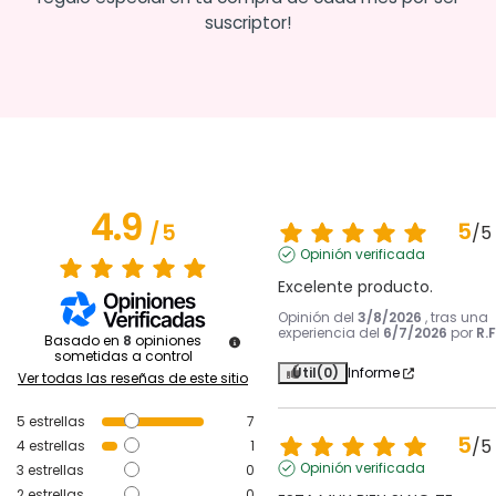
suscriptor!
4.9
5
/
5
/
5
Opinión verificada
Excelente producto.
Opinión del
3/8/2026
, tras una
experiencia del
6/7/2026
por
R.F
Basado en
8
opiniones
sometidas a control
Útil
(0)
Informe
Ver todas las reseñas de este sitio
5
estrellas
7
5
/
5
4
estrellas
1
Opinión verificada
3
estrellas
0
2
estrellas
0