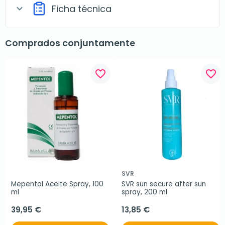
Ficha técnica
expand_more
Comprados conjuntamente
favorite_border
favorite_border
SVR
Mepentol Aceite Spray, 100 
SVR sun secure after sun 
ml
spray, 200 ml
39,95 €
13,85 €