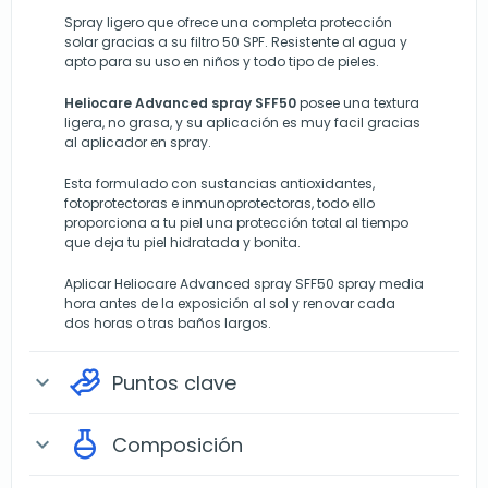
Spray ligero que ofrece una completa protección
solar gracias a su filtro 50 SPF. Resistente al agua y
apto para su uso en niños y todo tipo de pieles.
Heliocare Advanced spray SFF50
posee una textura
ligera, no grasa, y su aplicación es muy facil gracias
al aplicador en spray.
Esta formulado con sustancias antioxidantes,
fotoprotectoras e inmunoprotectoras, todo ello
proporciona a tu piel una protección total al tiempo
que deja tu piel hidratada y bonita.
Aplicar Heliocare Advanced spray SFF50 spray media
hora antes de la exposición al sol y renovar cada
dos horas o tras baños largos.
Puntos clave
expand_more
Composición
expand_more