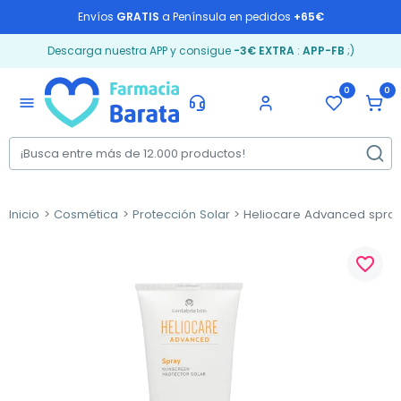
Envíos
GRATIS
a Península en pedidos
+65€
Descarga nuestra APP y consigue
-3€ EXTRA
:
APP-FB
;)
0
0
menu
Inicio
Cosmética
Protección Solar
Heliocare Advanced spray 
favorite_border