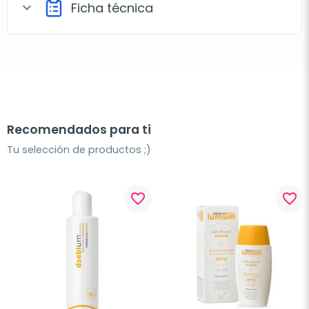
Ficha técnica
expand_more
Recomendados para ti
Tu selección de productos ;)
favorite_border
favorite_border