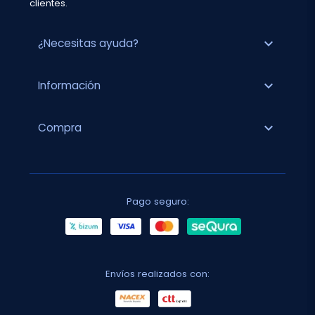
clientes.
expand_more
¿Necesitas ayuda?
expand_more
Información
expand_more
Compra
Pago seguro:
Envíos realizados con: