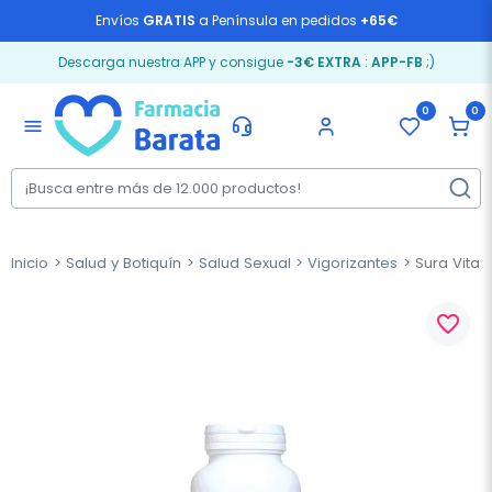
Envíos
GRATIS
a Península en pedidos
+65€
Descarga nuestra APP y consigue
-3€ EXTRA
:
APP-FB
;)
0
0
menu
Inicio
Salud y Botiquín
Salud Sexual
Vigorizantes
Sura Vitas
favorite_border