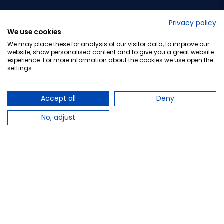
No lo decimos nosotros...
Privacy policy
We use cookies
¡Tu opinión es importante!
We may place these for analysis of our visitor data, to improve our
website, show personalised content and to give you a great website
experience. For more information about the cookies we use open the
settings.
Copyright © 2010-2026 Farmacia Barata S.L. Todos los
derechos reservados.
Accept all
Deny
No, adjust
Total:
28,71 €
−
+
Añadir al carrito