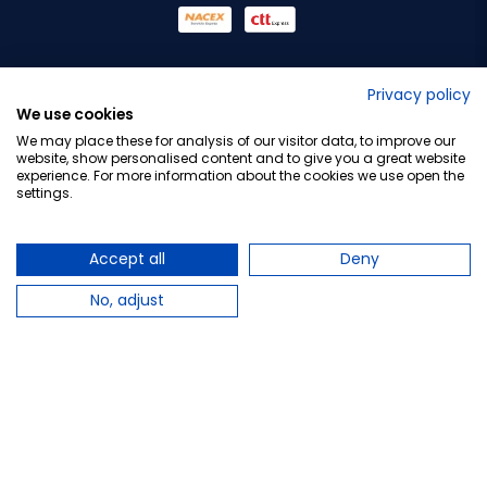
No lo decimos nosotros...
Privacy policy
We use cookies
¡Tu opinión es importante!
We may place these for analysis of our visitor data, to improve our
website, show personalised content and to give you a great website
experience. For more information about the cookies we use open the
settings.
Copyright © 2010-2026 Farmacia Barata S.L. Todos los
derechos reservados.
Accept all
Deny
No, adjust
Total:
10,16 €
11,20 €
−
+
Añadir al carrito