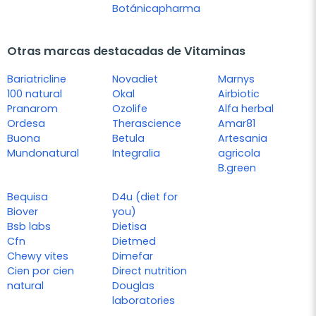
Botánicapharma
Otras marcas destacadas de Vitaminas
Bariatricline
Novadiet
Marnys
100 natural
Okal
Airbiotic
Pranarom
Ozolife
Alfa herbal
Ordesa
Therascience
Amar81
Buona
Betula
Artesania
Mundonatural
Integralia
agricola
B.green
Bequisa
D4u (diet for
Biover
you)
Bsb labs
Dietisa
Cfn
Dietmed
Chewy vites
Dimefar
Cien por cien
Direct nutrition
natural
Douglas
laboratories