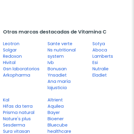
Otras marcas destacadas de Vitamina C
Leotron
Sante verte
Sotya
Solgar
Ns nutritional
Aboca
Redoxon
system
Lamberts
Hivital
Ivb
Esi
Gsn laboratorios
Bonusan
Nutralie
Arkopharma
Ynsadiet
Eladiet
Ana maría
lajusticia
Kal
Altrient
Hifas da terra
Aquilea
Prisma natural
Bayer
Nature's plus
Bioener
Sesderma
Bluecube
Sura vitasan
healthcare