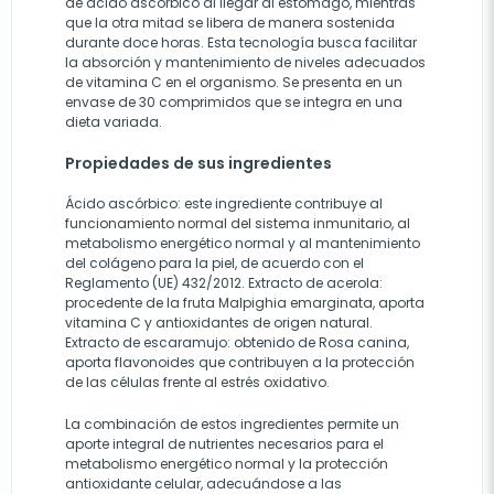
de ácido ascórbico al llegar al estómago, mientras
que la otra mitad se libera de manera sostenida
durante doce horas. Esta tecnología busca facilitar
la absorción y mantenimiento de niveles adecuados
de vitamina C en el organismo. Se presenta en un
envase de 30 comprimidos que se integra en una
dieta variada.
Propiedades de sus ingredientes
Ácido ascórbico: este ingrediente contribuye al
funcionamiento normal del sistema inmunitario, al
metabolismo energético normal y al mantenimiento
del colágeno para la piel, de acuerdo con el
Reglamento (UE) 432/2012. Extracto de acerola:
procedente de la fruta Malpighia emarginata, aporta
vitamina C y antioxidantes de origen natural.
Extracto de escaramujo: obtenido de Rosa canina,
aporta flavonoides que contribuyen a la protección
de las células frente al estrés oxidativo.
La combinación de estos ingredientes permite un
aporte integral de nutrientes necesarios para el
metabolismo energético normal y la protección
antioxidante celular, adecuándose a las