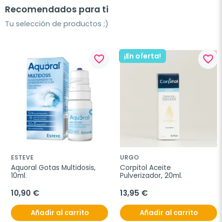
Recomendados para ti
Tu selección de productos ;)
¡En oferta!
favorite_border
favorite_border
ESTEVE
URGO
Aquoral Gotas Multidosis, 
Corpitol Aceite 
10ml.
Pulverizador, 20ml.
10,90 €
13,95 €
Añadir al carrito
Añadir al carrito