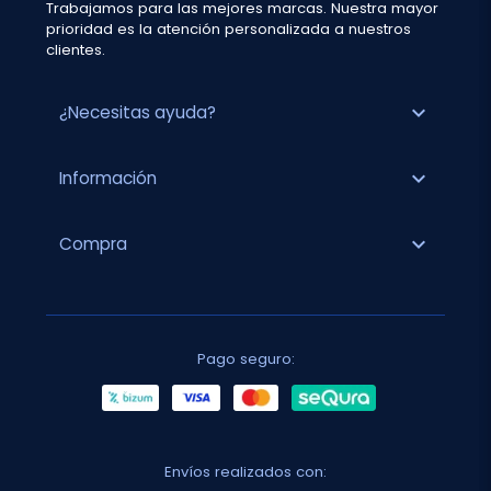
Trabajamos para las mejores marcas. Nuestra mayor
prioridad es la atención personalizada a nuestros
clientes.
expand_more
¿Necesitas ayuda?
expand_more
Información
expand_more
Compra
Pago seguro:
Envíos realizados con: