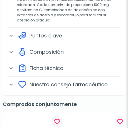
retardada. Cada comprimido proporciona 1000 mg
de vitamina C, combinando ácido ascórbico con
extractos de acerola y escaramujo para facilitar su
absorción gradual.
Puntos clave
expand_more
Composición
expand_more
Ficha técnica
expand_more
Nuestro consejo farmacéutico
expand_more
Comprados conjuntamente
favorite_border
favorite_border