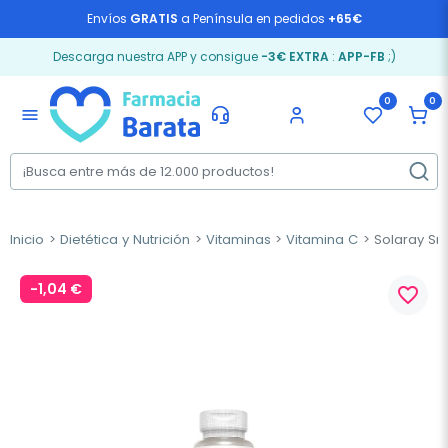
Envíos
GRATIS
a Península en pedidos
+65€
Descarga nuestra APP y consigue
-3€ EXTRA
:
APP-FB
;)
0
0
menu
Inicio
Dietética y Nutrición
Vitaminas
Vitamina C
Solaray Sma
-1,04 €
favorite_border