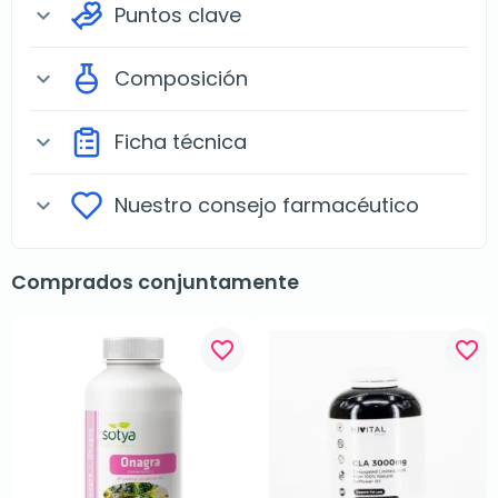
Puntos clave
expand_more
Composición
expand_more
Ficha técnica
expand_more
Nuestro consejo farmacéutico
expand_more
Comprados conjuntamente
favorite_border
favorite_border