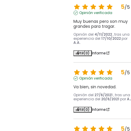
5
/
5
Opinión verificada
Muy buenas pero son muy 
grandes para tragar.
Opinión del
4/11/2022
, tras una
experiencia del
17/10/2022
por
A.A.
Útil
(0)
Informe
5
/
5
Opinión verificada
Va bien, sin novedad.
Opinión del
27/6/2021
, tras una
experiencia del
20/6/2021
por
A.
Útil
(0)
Informe
5
/
5