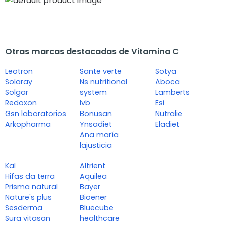
Otras marcas destacadas de Vitamina C
Leotron
Sante verte
Sotya
Solaray
Ns nutritional
Aboca
Solgar
system
Lamberts
Redoxon
Ivb
Esi
Gsn laboratorios
Bonusan
Nutralie
Arkopharma
Ynsadiet
Eladiet
Ana maría
lajusticia
Kal
Altrient
Hifas da terra
Aquilea
Prisma natural
Bayer
Nature's plus
Bioener
Sesderma
Bluecube
Sura vitasan
healthcare