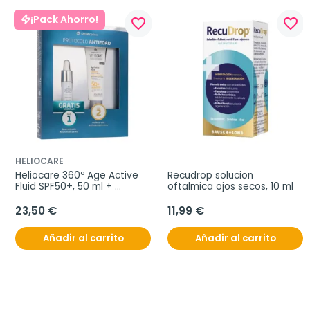
¡Pack Ahorro!
favorite_border
favorite_border
HELIOCARE
Heliocare 360º Age Active 
Recudrop solucion 
Fluid SPF50+, 50 ml + 
oftalmica ojos secos, 10 ml
REGALO Age Barrier 
Hyaluboost Serum
23,50 €
11,99 €
Añadir al carrito
Añadir al carrito