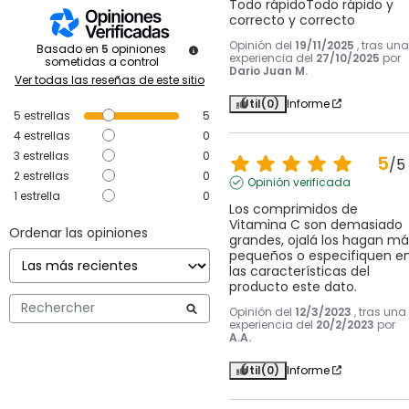
Todo rápidoTodo rápido y 
correcto y correcto
Opinión del
19/11/2025
, tras una
Basado en
5
opiniones
experiencia del
27/10/2025
por
sometidas a control
Dario Juan M.
Ver todas las reseñas de este sitio
Útil
(0)
Informe
5
estrellas
5
4
estrellas
0
3
estrellas
0
5
/
5
2
estrellas
0
Opinión verificada
1
estrella
0
Los comprimidos de 
Vitamina C son demasiado 
Ordenar las opiniones
grandes, ojalá los hagan más
pequeños o especifiquen en
las características del 
producto este dato.
Opinión del
12/3/2023
, tras una
experiencia del
20/2/2023
por
A.A.
Útil
(0)
Informe