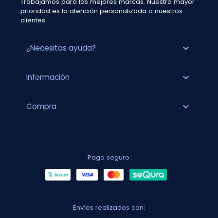
Trabajamos para las mejores marcas. Nuestra mayor
prioridad es la atención personalizada a nuestros
clientes.
expand_more
¿Necesitas ayuda?
expand_more
Información
expand_more
Compra
Pago seguro:
Envíos realizados con: