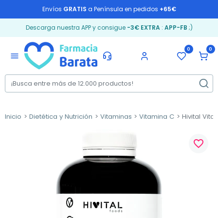
Envíos
GRATIS
a Península en pedidos
+65€
Descarga nuestra APP y consigue
-3€ EXTRA
:
APP-FB
;)
0
0
menu
Inicio
Dietética y Nutrición
Vitaminas
Vitamina C
Hivital Vit
favorite_border