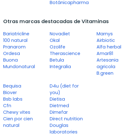
Botánicapharma
Otras marcas destacadas de Vitaminas
Bariatricline
Novadiet
Marnys
100 natural
Okal
Airbiotic
Pranarom
Ozolife
Alfa herbal
Ordesa
Therascience
Amar81
Buona
Betula
Artesania
Mundonatural
Integralia
agricola
B.green
Bequisa
D4u (diet for
Biover
you)
Bsb labs
Dietisa
Cfn
Dietmed
Chewy vites
Dimefar
Cien por cien
Direct nutrition
natural
Douglas
laboratories