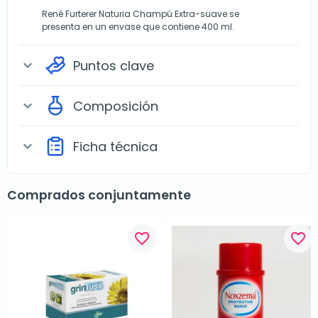
René Furterer Naturia Champú Extra-suave se
presenta en un envase que contiene 400 ml.
Puntos clave
expand_more
Composición
expand_more
Ficha técnica
expand_more
Comprados conjuntamente
favorite_border
favorite_border