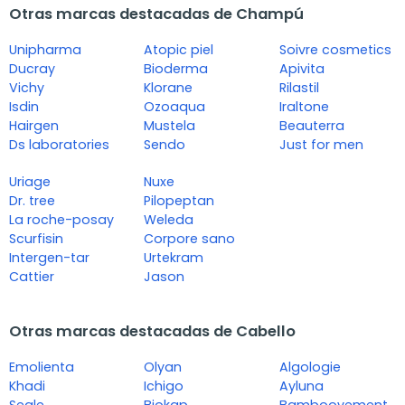
Otras marcas destacadas de Champú
Unipharma
Atopic piel
Soivre cosmetics
Ducray
Bioderma
Apivita
Vichy
Klorane
Rilastil
Isdin
Ozoaqua
Iraltone
Hairgen
Mustela
Beauterra
Ds laboratories
Sendo
Just for men
Uriage
Nuxe
Dr. tree
Pilopeptan
La roche-posay
Weleda
Scurfisin
Corpore sano
Intergen-tar
Urtekram
Cattier
Jason
Otras marcas destacadas de Cabello
Emolienta
Olyan
Algologie
Khadi
Ichigo
Ayluna