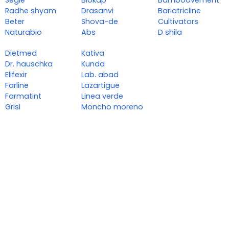
Segle
Biokap
Bamboovement
Radhe shyam
Drasanvi
Bariatricline
Beter
Shova-de
Cultivators
Naturabio
Abs
D shila
Dietmed
Kativa
Dr. hauschka
Kunda
Elifexir
Lab. abad
Farline
Lazartigue
Farmatint
Linea verde
Grisi
Moncho moreno