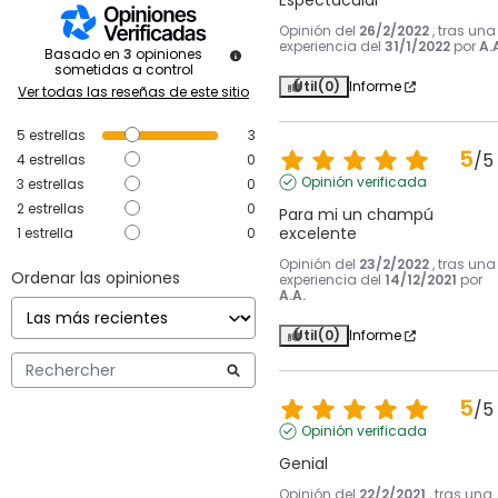
Espectacular
Opinión del
26/2/2022
, tras una
experiencia del
31/1/2022
por
A.
Basado en
3
opiniones
sometidas a control
Útil
(0)
Informe
Ver todas las reseñas de este sitio
5
estrellas
3
5
/
5
4
estrellas
0
Opinión verificada
3
estrellas
0
2
estrellas
0
Para mi un champú 
excelente
1
estrella
0
Opinión del
23/2/2022
, tras una
Ordenar las opiniones
experiencia del
14/12/2021
por
A.A.
Útil
(0)
Informe
5
/
5
Opinión verificada
Genial
Opinión del
22/2/2021
, tras una