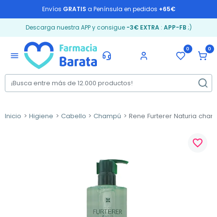
Envíos
GRATIS
a Península en pedidos
+65€
Descarga nuestra APP y consigue
-3€ EXTRA
:
APP-FB
;)
0
0
menu
Inicio
Higiene
Cabello
Champú
Rene Furterer Naturia cham
favorite_border