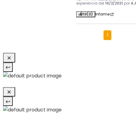
experiencia del
16/2/2021
por
A.
Útil
(0)
Informe
1