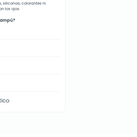
, siliconas, colorantes ni
on los ojos.
hampú?
tico