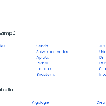
Champú
ies
Sendo
Jus
Soivre cosmetics
Uri
Apivita
Dr.
Rilastil
La 
Iraltone
Scur
Beauterra
Int
bello
Algologie
Diet