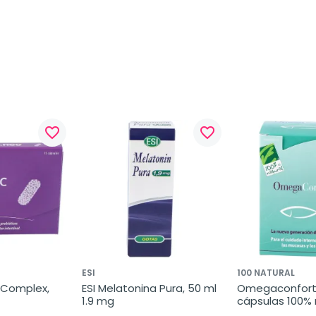
favorite_border
favorite_border
ESI
100 NATURAL
 Complex, 
ESI Melatonina Pura, 50 ml 
Omegaconfort 7
1.9 mg
cápsulas 100% 