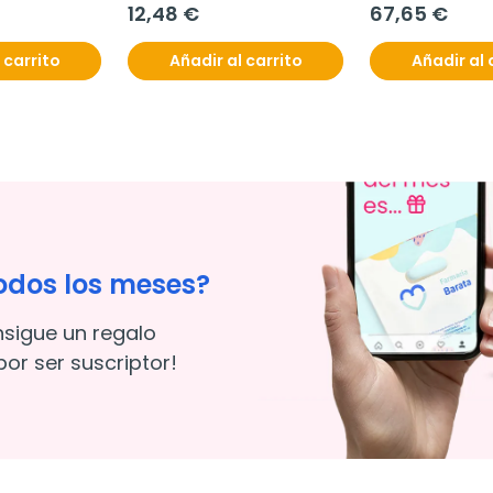
12,48 €
67,65 €
 carrito
Añadir al carrito
Añadir al 
odos los meses?
nsigue un regalo
or ser suscriptor!