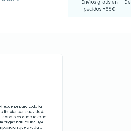
Envíos gratis en
De
pedidos +65€
frecuente para toda la
ara limpiar con suavidad,
 al cabello en cada lavado.
e origen natural incluye
composición que ayuda a