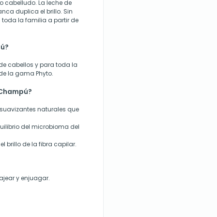
o cabelludo. La leche de
ca duplica el brillo. Sin
 toda la familia a partir de
pú?
 de cabellos y para toda la
 de la gama Phyto.
d Champú?
suavizantes naturales que
ilibrio del microbioma del
l brillo de la fibra capilar.
ajear y enjuagar.