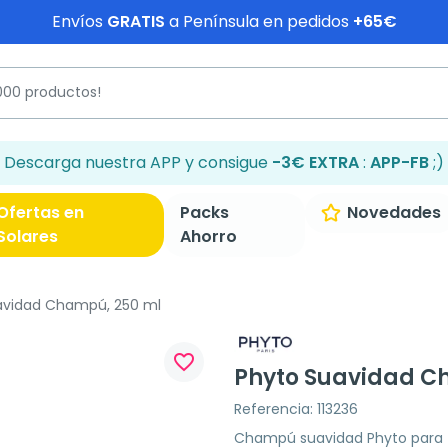
Envíos
GRATIS
a Península en pedidos
+65€
Descarga nuestra APP y consigue
-3€ EXTRA
:
APP-FB
;)
Ofertas en
Packs
Novedades
Solares
Ahorro
avidad Champú, 250 ml
favorite_border
Phyto Suavidad C
Referencia: 113236
Champú suavidad Phyto para t