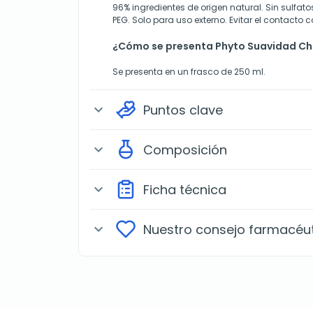
96% ingredientes de origen natural. Sin sulfatos
PEG. Solo para uso externo. Evitar el contacto c
¿Cómo se presenta Phyto Suavidad C
Se presenta en un frasco de 250 ml.
Puntos clave
expand_more
Composición
expand_more
Ficha técnica
expand_more
Nuestro consejo farmacéu
expand_more