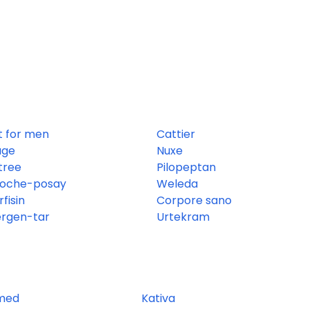
t for men
Cattier
age
Nuxe
 tree
Pilopeptan
roche-posay
Weleda
fisin
Corpore sano
ergen-tar
Urtekram
med
Kativa