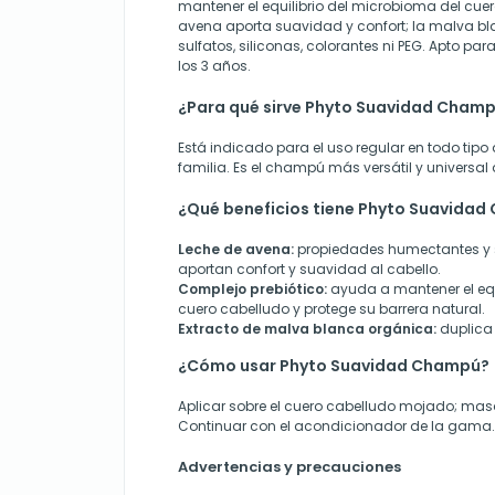
mantener el equilibrio del microbioma del cuer
avena aporta suavidad y confort; la malva blan
sulfatos, siliconas, colorantes ni PEG. Apto para
los 3 años.
¿Para qué sirve Phyto Suavidad Cham
Está indicado para el uso regular en todo tipo
familia. Es el champú más versátil y universal
¿Qué beneficios tiene Phyto Suavida
Leche de avena:
propiedades humectantes y 
aportan confort y suavidad al cabello.
Complejo prebiótico:
ayuda a mantener el equ
cuero cabelludo y protege su barrera natural.
Extracto de malva blanca orgánica:
duplica e
¿Cómo usar Phyto Suavidad Champú?
Aplicar sobre el cuero cabelludo mojado; mas
Continuar con el acondicionador de la gama.
Advertencias y precauciones