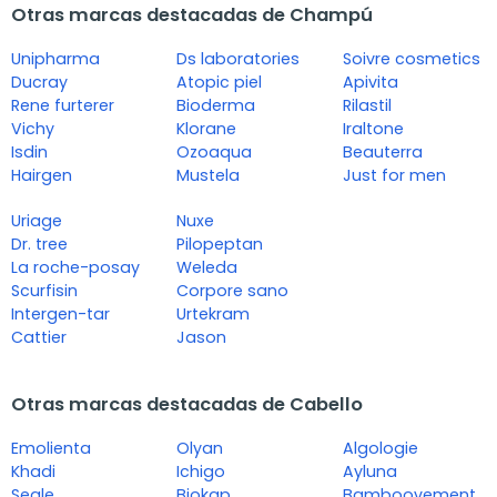
Otras marcas destacadas de Champú
Unipharma
Ds laboratories
Soivre cosmetics
Ducray
Atopic piel
Apivita
Rene furterer
Bioderma
Rilastil
Vichy
Klorane
Iraltone
Isdin
Ozoaqua
Beauterra
Hairgen
Mustela
Just for men
Uriage
Nuxe
Dr. tree
Pilopeptan
La roche-posay
Weleda
Scurfisin
Corpore sano
Intergen-tar
Urtekram
Cattier
Jason
Otras marcas destacadas de Cabello
Emolienta
Olyan
Algologie
Khadi
Ichigo
Ayluna
Segle
Biokap
Bamboovement