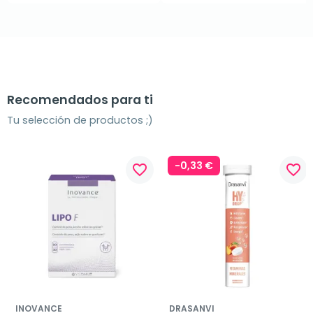
Recomendados para ti
Tu selección de productos ;)
-0,33 €
favorite_border
favorite_border
INOVANCE
DRASANVI