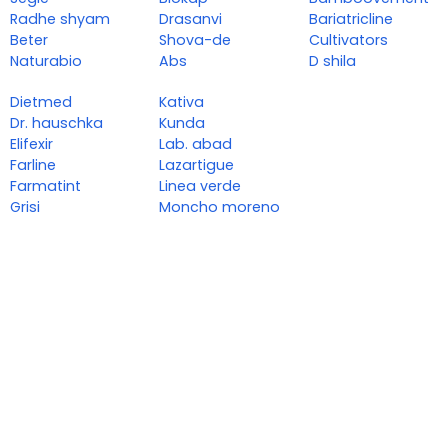
Radhe shyam
Drasanvi
Bariatricline
Beter
Shova-de
Cultivators
Naturabio
Abs
D shila
Dietmed
Kativa
Dr. hauschka
Kunda
Elifexir
Lab. abad
Farline
Lazartigue
Farmatint
Linea verde
Grisi
Moncho moreno