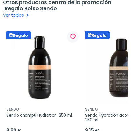
Otros productos dentro de la promoción
¡Regalo Bolso Sendo!
keyboard_arrow_right
Ver todos
Regalo
Regalo
favorite_border
SENDO
SENDO
Sendo champú Hydration, 250 ml
Sendo Hydration acondi
250 ml
8,80 €
9,15 €