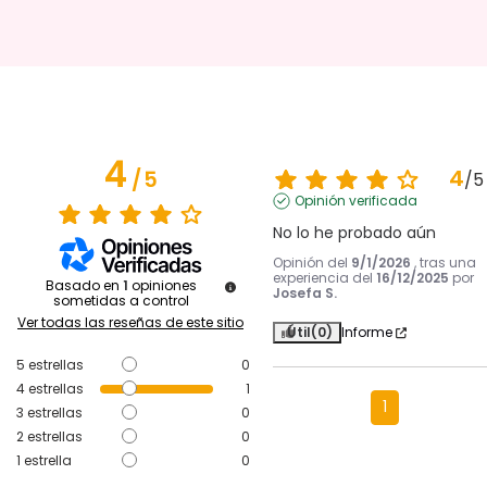
4
4
/
5
/
5
Opinión verificada
No lo he probado aún
Opinión del
9/1/2026
, tras una
experiencia del
16/12/2025
por
Basado en
1
opiniones
Josefa S.
sometidas a control
Ver todas las reseñas de este sitio
Útil
(0)
Informe
5
estrellas
0
4
estrellas
1
1
3
estrellas
0
2
estrellas
0
1
estrella
0