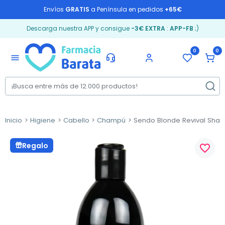
Envíos
GRATIS
a Península en pedidos
+65€
Descarga nuestra APP y consigue
-3€ EXTRA
:
APP-FB
;)
0
0
menu
Inicio
Higiene
Cabello
Champú
Sendo Blonde Revival Sham
Regalo
favorite_border