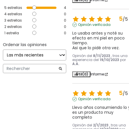
5
estrellas
4
4
estrellas
0
5
/
5
3
estrellas
0
Opinión verificada
2
estrellas
0
Lo usaba antes y noté su 
1
estrella
0
efecto en mi piel en poco 
tiempo.

Ordenar las opiniones
Asi que lo pidé otra vez.
Opinión del
8/11/2023
, tras una
experiencia del
19/10/2023
por
A.A.
Útil
(0)
Informe
5
/
5
Opinión verificada
Llevo años consumiendo lo y
es un producto muy 
completo
Opinión del
2/1/2023
, tras una