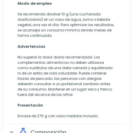
Modo de empleo
Se recomienda disolver 10 g (una cucharada
dosificadora) en un vaso de agua, zumo o bebida
vegetal, una vez al día. Para optimizar los resultados,
se aconseja un consumo mínimo de tres meses de
forma continuada.
Advertencias
No superar la dosis diaria recomendada. Los
complementos alimenticios no deben utilizarse
como sustitutos de una dieta variada y equilibrada
ni de un estilo de vida saludable. Puede contener
trazas de pescado; las personas con alergias
deberán consultar a un profesional sanitario antes
de su consumo. Mantener en un lugar seco y fresco,
fuera del alcance de los niños.
Presentación
Envase de 275 g con vaso medidor incluido.
Composición
expand_more