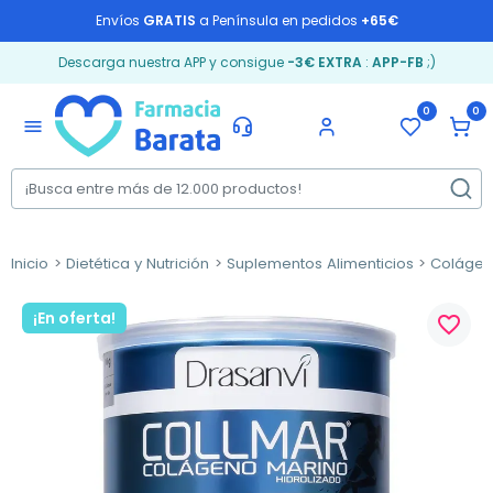
Envíos
GRATIS
a Península en pedidos
+65€
Descarga nuestra APP y consigue
-3€ EXTRA
:
APP-FB
;)
0
0
menu
Inicio
Dietética y Nutrición
Suplementos Alimenticios
Coláge
¡En oferta!
favorite_border