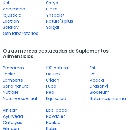
Kal
Sotya
Ana maría
Obire
lajusticia
Ynsadiet
Leotron
Nature's plus
Solaray
Solgar
Gsn laboratorios
Otras marcas destacadas de Suplementos
Alimenticios
Pranarom
100 natural
Esi
Lanier
Deiters
Ivb
Lamberts
Uriach
Aboca
Soria natural
Fuca
Drasanvi
Nutralie
Neo
Bioserum
Nature essential
Equisalud
Botánicapharma
Pinisan
Lab. abad
Ayurveda
Novadiet
Catalysis
Nutilab
Erlingen
Robis