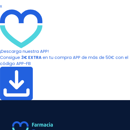
x
¡Descarga nuestra APP!
Consigue
3€ EXTRA
en tu compra APP de más de 50€ con el
código APP-FB