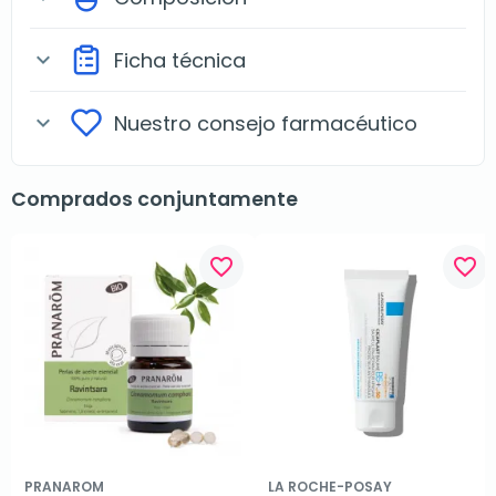
Ficha técnica
expand_more
Nuestro consejo farmacéutico
expand_more
Comprados conjuntamente
favorite_border
favorite_border
PRANAROM
LA ROCHE-POSAY