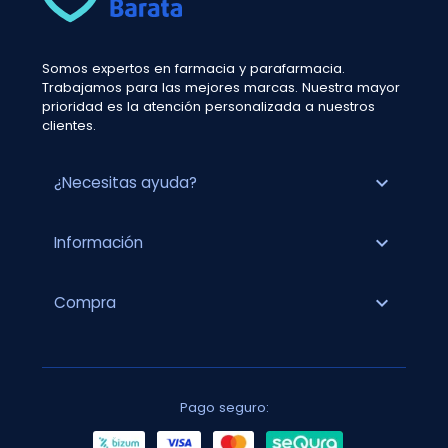
Somos expertos en farmacia y parafarmacia.
Trabajamos para las mejores marcas. Nuestra mayor
prioridad es la atención personalizada a nuestros
clientes.
expand_more
¿Necesitas ayuda?
expand_more
Información
expand_more
Compra
Pago seguro: