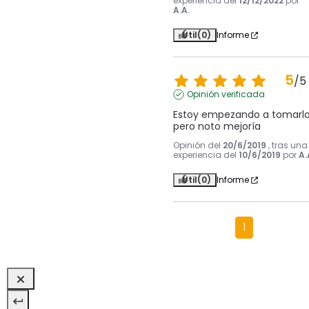
experiencia del
12/12/2022
por
A.A.
Útil
(0)
Informe
5
/
5
Opinión verificada
Estoy empezando a tomarlo
pero noto mejoría
Opinión del
20/6/2019
, tras una
experiencia del
10/6/2019
por
A.
Útil
(0)
Informe
1