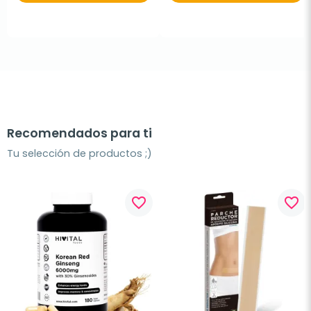
Recomendados para ti
Tu selección de productos ;)
favorite_border
favorite_border