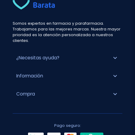
Somos expertos en farmacia y parafarmacia.
Trabajamos para las mejores marcas. Nuestra mayor
prioridad es la atención personalizada a nuestros
clientes.
expand_more
¿Necesitas ayuda?
expand_more
Información
expand_more
Compra
Pago seguro: