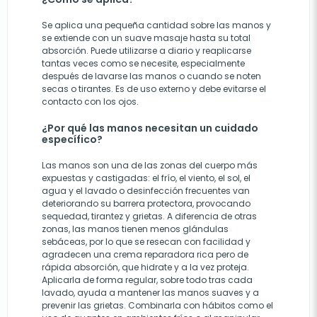
Se aplica una pequeña cantidad sobre las manos y
se extiende con un suave masaje hasta su total
absorción. Puede utilizarse a diario y reaplicarse
tantas veces como se necesite, especialmente
después de lavarse las manos o cuando se noten
secas o tirantes. Es de uso externo y debe evitarse el
contacto con los ojos.
¿Por qué las manos necesitan un cuidado
específico?
Las manos son una de las zonas del cuerpo más
expuestas y castigadas: el frío, el viento, el sol, el
agua y el lavado o desinfección frecuentes van
deteriorando su barrera protectora, provocando
sequedad, tirantez y grietas. A diferencia de otras
zonas, las manos tienen menos glándulas
sebáceas, por lo que se resecan con facilidad y
agradecen una crema reparadora rica pero de
rápida absorción, que hidrate y a la vez proteja.
Aplicarla de forma regular, sobre todo tras cada
lavado, ayuda a mantener las manos suaves y a
prevenir las grietas. Combinarla con hábitos como el