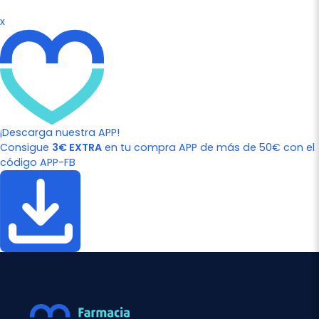
x
¡Descarga nuestra APP!
Consigue
3€ EXTRA
en tu compra APP de más de 50€ con el
código APP-FB