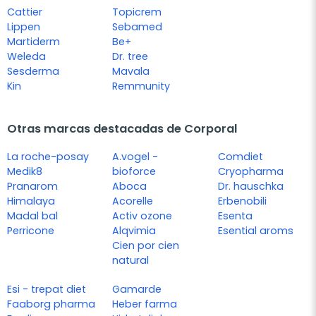
Cattier
Topicrem
Lippen
Sebamed
Martiderm
Be+
Weleda
Dr. tree
Sesderma
Mavala
Kin
Remmunity
Otras marcas destacadas de Corporal
La roche-posay
A.vogel -
Comdiet
Medik8
bioforce
Cryopharma
Pranarom
Aboca
Dr. hauschka
Himalaya
Acorelle
Erbenobili
Madal bal
Activ ozone
Esenta
Perricone
Alqvimia
Esential aroms
Cien por cien
natural
Esi - trepat diet
Gamarde
Faaborg pharma
Heber farma