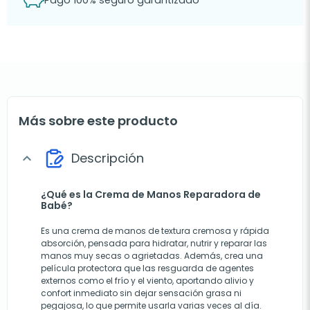
Pago 100% seguro garantizado
Más sobre este producto
Descripción
expand_more
¿Qué es la Crema de Manos Reparadora de
Babé?
Es una crema de manos de textura cremosa y rápida
absorción, pensada para hidratar, nutrir y reparar las
manos muy secas o agrietadas. Además, crea una
película protectora que las resguarda de agentes
externos como el frío y el viento, aportando alivio y
confort inmediato sin dejar sensación grasa ni
pegajosa, lo que permite usarla varias veces al día.