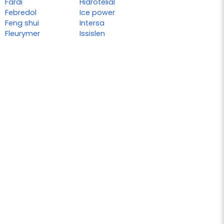
Fardi
Hidrotelial
Febredol
Ice power
Feng shui
Intersa
Fleurymer
Issislen