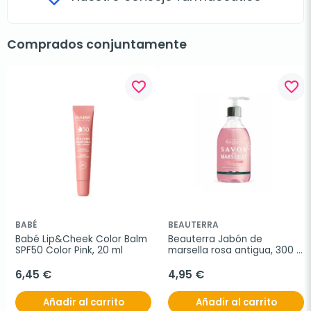
Comprados conjuntamente
favorite_border
favorite_border
BABÉ
BEAUTERRA
Babé Lip&Cheek Color Balm 
Beauterra Jabón de 
SPF50 Color Pink, 20 ml
marsella rosa antigua, 300 
ml
6,45 €
4,95 €
Añadir al carrito
Añadir al carrito