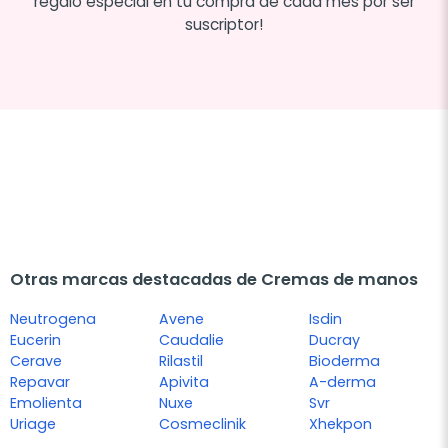
regalo especial en tu compra de cada mes por ser
suscriptor!
Otras marcas destacadas de Cremas de manos
Neutrogena
Avene
Isdin
Eucerin
Caudalie
Ducray
Cerave
Rilastil
Bioderma
Repavar
Apivita
A-derma
Emolienta
Nuxe
Svr
Uriage
Cosmeclinik
Xhekpon