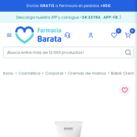
Envíos
GRATIS
a Península en pedidos
+65€
Descarga nuestra APP y consigue
-3€ EXTRA
:
APP-FB
;)
0
0
menu
Inicio
Cosmética
Corporal
Cremas de manos
Babé Crema 
favorite_border