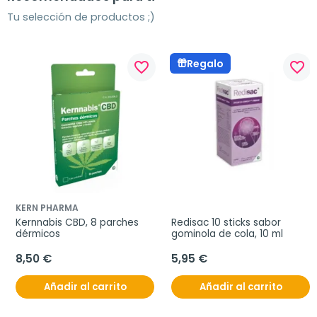
Tu selección de productos ;)
Regalo
favorite_border
favorite_border
KERN PHARMA
Kernnabis CBD, 8 parches 
Redisac 10 sticks sabor 
dérmicos
gominola de cola, 10 ml
8,50 €
5,95 €
Añadir al carrito
Añadir al carrito