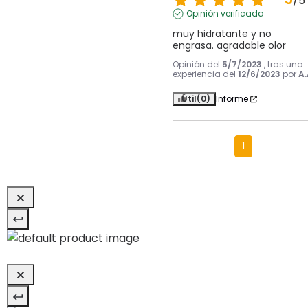
/
5
Opinión verificada
muy hidratante y no 
engrasa. agradable olor
Opinión del
5/7/2023
, tras una
experiencia del
12/6/2023
por
A.
Útil
(0)
Informe
1