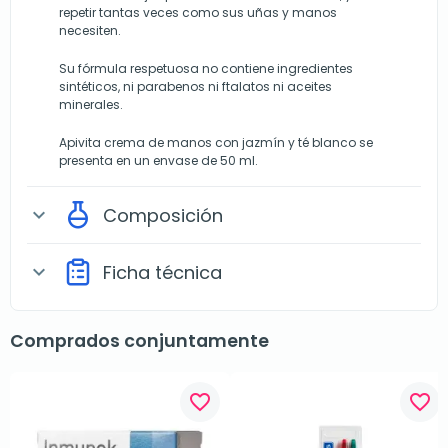
repetir tantas veces como sus uñas y manos
necesiten.
Su fórmula respetuosa no contiene ingredientes
sintéticos, ni parabenos ni ftalatos ni aceites
minerales.
Apivita crema de manos con jazmín y té blanco se
presenta en un envase de 50 ml.
Composición
expand_more
Ficha técnica
expand_more
Comprados conjuntamente
favorite_border
favorite_border