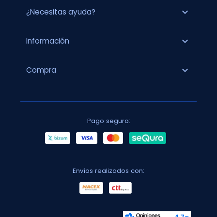
expand_more
¿Necesitas ayuda?
expand_more
Información
expand_more
Compra
Pago seguro:
Envíos realizados con: