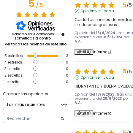
5
5
/
5
/
5
Opinión verificada
Cuida tus manos de verdad 
sin dejarlas grasosas
Opinión del
16/4/2024
, tras una
Basado en
3
opiniones
experiencia del
30/3/2024
por
sometidas a control
A.A.
Ver todas las reseñas de este sitio
Útil
(0)
Informe
5
estrellas
3
4
estrellas
0
3
estrellas
0
5
/
5
2
estrellas
0
Opinión verificada
1
estrella
0
HIDRATANTE Y BUENA CALIDA
Ordenar las opiniones
Opinión del
18/9/2023
, tras una
experiencia del
29/8/2023
por
A.A.
Útil
(0)
Informe
5