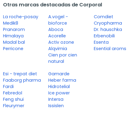
Otras marcas destacadas de Corporal
La roche-posay
A.vogel -
Comdiet
Medik8
bioforce
Cryopharma
Pranarom
Aboca
Dr. hauschka
Himalaya
Acorelle
Erbenobili
Madal bal
Activ ozone
Esenta
Perricone
Alqvimia
Esential aroms
Cien por cien
natural
Esi - trepat diet
Gamarde
Faaborg pharma
Heber farma
Fardi
Hidrotelial
Febredol
Ice power
Feng shui
Intersa
Fleurymer
Issislen