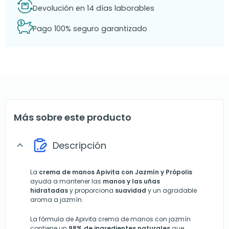
Devolución en 14 días laborables
Pago 100% seguro garantizado
Más sobre este producto
Descripción
expand_more
La
crema de
manos Apivita
con Jazmín y Própolis
ayuda a mantener las
manos y las uñas
hidratadas
y proporciona
suavidad
y un agradable
aroma a jazmín.
La fórmula de Apivita crema de manos con jazmín
contiene un
98% de ingredientes naturales
que