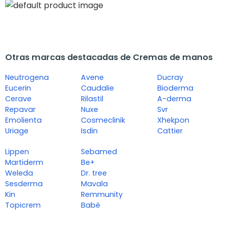
Otras marcas destacadas de Cremas de manos
Neutrogena
Avene
Ducray
Eucerin
Caudalie
Bioderma
Cerave
Rilastil
A-derma
Repavar
Nuxe
Svr
Emolienta
Cosmeclinik
Xhekpon
Uriage
Isdin
Cattier
Lippen
Sebamed
Martiderm
Be+
Weleda
Dr. tree
Sesderma
Mavala
Kin
Remmunity
Topicrem
Babé