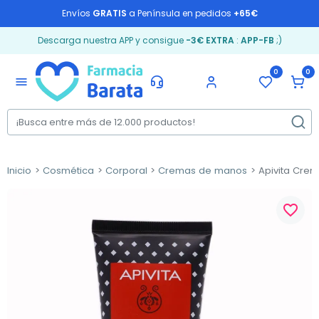
Envíos
GRATIS
a Península en pedidos
+65€
Descarga nuestra APP y consigue
-3€ EXTRA
:
APP-FB
;)
0
0
menu
Inicio
Cosmética
Corporal
Cremas de manos
Apivita Crem
favorite_border