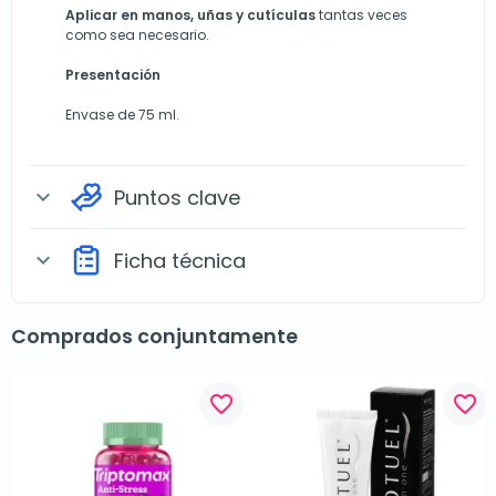
Aplicar en manos, uñas y cutículas
tantas veces
como sea necesario.
Presentación
Envase de 75 ml.
Puntos clave
expand_more
Ficha técnica
expand_more
Comprados conjuntamente
favorite_border
favorite_border