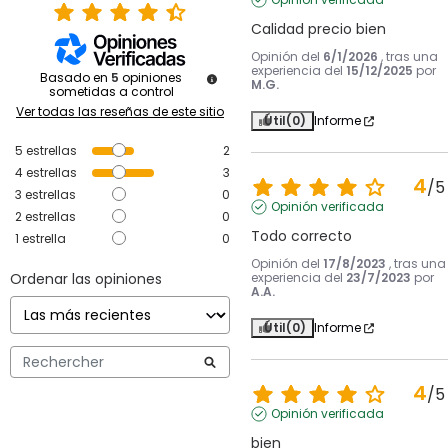
Calidad precio bien
Opinión del
6/1/2026
, tras una
experiencia del
15/12/2025
por
Basado en
5
opiniones
M.G.
sometidas a control
Ver todas las reseñas de este sitio
Útil
(0)
Informe
5
estrellas
2
4
estrellas
3
4
/
5
3
estrellas
0
Opinión verificada
2
estrellas
0
Todo correcto
1
estrella
0
Opinión del
17/8/2023
, tras una
Ordenar las opiniones
experiencia del
23/7/2023
por
A.A.
Útil
(0)
Informe
4
/
5
Opinión verificada
bien