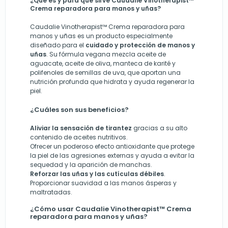
¿Qué es y para qué sirve Caudalie Vinotherapist™
Crema reparadora para manos y uñas?
Caudalie Vinotherapist™ Crema reparadora para
manos y uñas es un producto especialmente
diseñado para el
cuidado y protección de manos y
uñas
. Su fórmula vegana mezcla aceite de
aguacate, aceite de oliva, manteca de karité y
polifenoles de semillas de uva, que aportan una
nutrición profunda que hidrata y ayuda regenerar la
piel.
¿Cuáles son sus beneficios?
A
liviar la sensación de tirantez
gracias a su alto
contenido de aceites nutritivos.
Ofrecer un poderoso efecto antioxidante que protege
la piel de las agresiones externas
y
ayuda a evitar la
sequedad y la aparición de manchas.
Ref
orzar
las uñas y las cutículas débiles
.
Proporcionar suavidad a las manos ásperas y
maltratadas.
¿Cómo usar Caudalie Vinotherapist™ Crema
reparadora para manos y uñas?