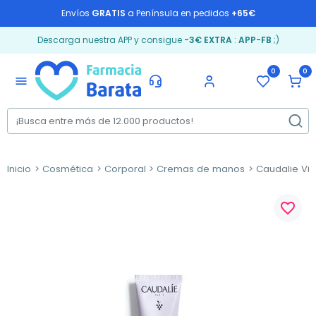
Envíos
GRATIS
a Península en pedidos
+65€
Descarga nuestra APP y consigue
-3€ EXTRA
:
APP-FB
;)
0
0
menu
Inicio
Cosmética
Corporal
Cremas de manos
Caudalie Vin
favorite_border