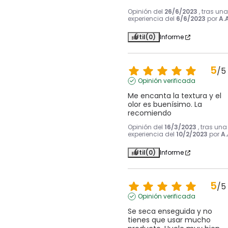
Opinión del
26/6/2023
, tras una
experiencia del
6/6/2023
por
A.A
Útil
(0)
Informe
5
/
5
Opinión verificada
Me encanta la textura y el 
olor es buenísimo. La 
recomiendo
Opinión del
16/3/2023
, tras una
experiencia del
10/2/2023
por
A.
Útil
(0)
Informe
5
/
5
Opinión verificada
Se seca enseguida y no 
tienes que usar mucho 