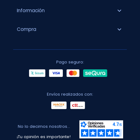
expand_more
Información
expand_more
Compra
Pago seguro:
Envíos realizados con:
No lo decimos nosotros...
¡Tu opinión es importante!