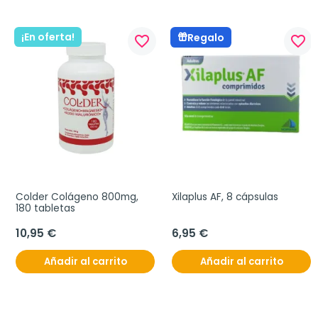
¡En oferta!
Regalo
favorite_border
favorite_border
Colder Colágeno 800mg, 
Xilaplus AF, 8 cápsulas
180 tabletas
10,95 €
6,95 €
Añadir al carrito
Añadir al carrito