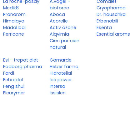
La roche-posay
A.vogel -
Comdiet
Medik8
bioforce
Cryopharma
Pranarom
Aboca
Dr. hauschka
Himalaya
Acorelle
Erbenobili
Madal bal
Activ ozone
Esenta
Perricone
Alqvimia
Esential aroms
Cien por cien
natural
Esi - trepat diet
Gamarde
Faaborg pharma
Heber farma
Fardi
Hidrotelial
Febredol
Ice power
Feng shui
Intersa
Fleurymer
Issislen