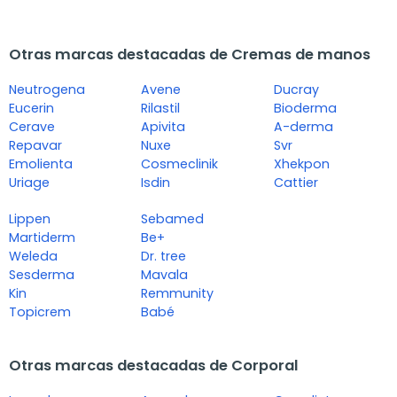
Otras marcas destacadas de Cremas de manos
Neutrogena
Avene
Ducray
Eucerin
Rilastil
Bioderma
Cerave
Apivita
A-derma
Repavar
Nuxe
Svr
Emolienta
Cosmeclinik
Xhekpon
Uriage
Isdin
Cattier
Lippen
Sebamed
Martiderm
Be+
Weleda
Dr. tree
Sesderma
Mavala
Kin
Remmunity
Topicrem
Babé
Otras marcas destacadas de Corporal