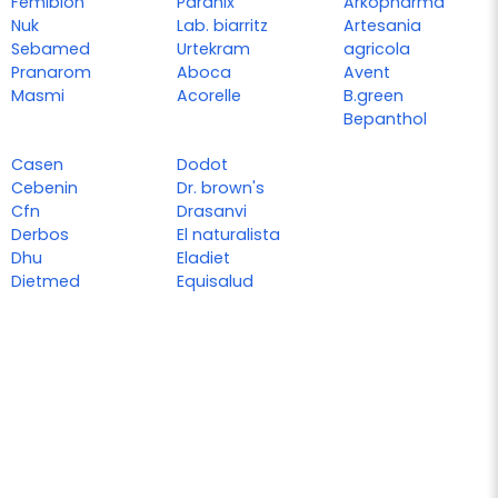
Femibion
Paranix
Arkopharma
Nuk
Lab. biarritz
Artesania
Sebamed
Urtekram
agricola
Pranarom
Aboca
Avent
Masmi
Acorelle
B.green
Bepanthol
Casen
Dodot
Cebenin
Dr. brown's
Cfn
Drasanvi
Derbos
El naturalista
Dhu
Eladiet
Dietmed
Equisalud