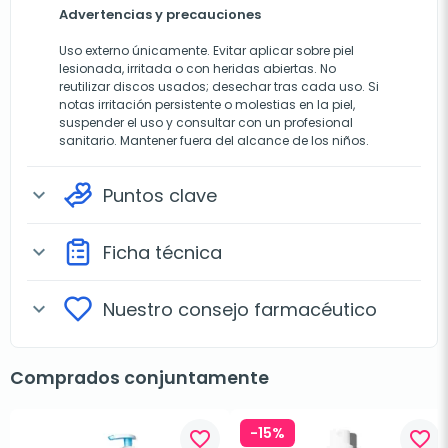
Advertencias y precauciones
Uso externo únicamente. Evitar aplicar sobre piel
lesionada, irritada o con heridas abiertas. No
reutilizar discos usados; desechar tras cada uso. Si
notas irritación persistente o molestias en la piel,
suspender el uso y consultar con un profesional
sanitario. Mantener fuera del alcance de los niños.
Puntos clave
expand_more
Ficha técnica
expand_more
Nuestro consejo farmacéutico
expand_more
Comprados conjuntamente
-15%
favorite_border
favorite_border