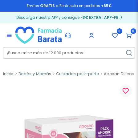
Envíos
GRATIS
a Península en pedidos
+65€
Descarga nuestra APP y consigue
-3€ EXTRA
:
APP-FB
;)
0
0
menu
Inicio
Bebés y Mamás
Cuidados post-parto
Aposan Discos L
favorite_border