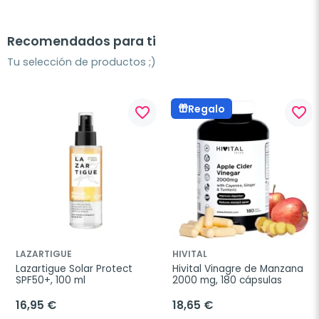
Recomendados para ti
Tu selección de productos ;)
Regalo
favorite_border
favorite_border
LAZARTIGUE
HIVITAL
Lazartigue Solar Protect 
Hivital Vinagre de Manzana 
SPF50+, 100 ml
2000 mg, 180 cápsulas
16,95 €
18,65 €