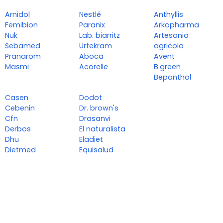
Arnidol
Nestlé
Anthyllis
Femibion
Paranix
Arkopharma
Nuk
Lab. biarritz
Artesania
Sebamed
Urtekram
agricola
Pranarom
Aboca
Avent
Masmi
Acorelle
B.green
Bepanthol
Casen
Dodot
Cebenin
Dr. brown's
Cfn
Drasanvi
Derbos
El naturalista
Dhu
Eladiet
Dietmed
Equisalud