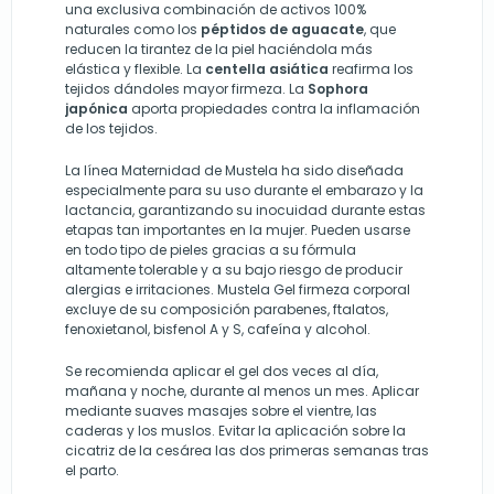
una exclusiva combinación de activos 100%
naturales como los
péptidos de aguacate
, que
reducen la tirantez de la piel haciéndola más
elástica y flexible. La
centella asiática
reafirma los
tejidos dándoles mayor firmeza. La
Sophora
japónica
aporta propiedades contra la inflamación
de los tejidos.
La línea Maternidad de Mustela ha sido diseñada
especialmente para su uso durante el embarazo y la
lactancia, garantizando su inocuidad durante estas
etapas tan importantes en la mujer. Pueden usarse
en todo tipo de pieles gracias a su fórmula
altamente tolerable y a su bajo riesgo de producir
alergias e irritaciones. Mustela Gel firmeza corporal
excluye de su composición parabenes, ftalatos,
fenoxietanol, bisfenol A y S, cafeína y alcohol.
Se recomienda aplicar el gel dos veces al día,
mañana y noche, durante al menos un mes. Aplicar
mediante suaves masajes sobre el vientre, las
caderas y los muslos. Evitar la aplicación sobre la
cicatriz de la cesárea las dos primeras semanas tras
el parto.