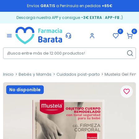
Envíos
GRATIS
a Península en pedidos
+65€
Descarga nuestra APP y consigue
-3€ EXTRA
:
APP-FB
;)
0
0
menu
Inicio
Bebés y Mamás
Cuidados post-parto
Mustela Gel Fir
No disponible
favorite_border