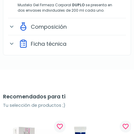
Mustela Gel Firmeza Corporal
DUPLO
se presenta en
dos envases individuales de 200 ml cada uno.
Composición
expand_more
Ficha técnica
expand_more
Recomendados para ti
Tu selección de productos ;)
favorite_border
favorite_border