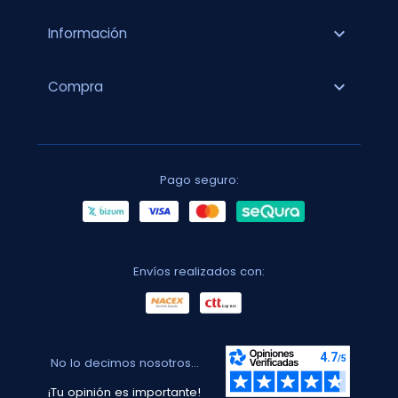
expand_more
Información
expand_more
Compra
Pago seguro:
Envíos realizados con:
No lo decimos nosotros...
¡Tu opinión es importante!