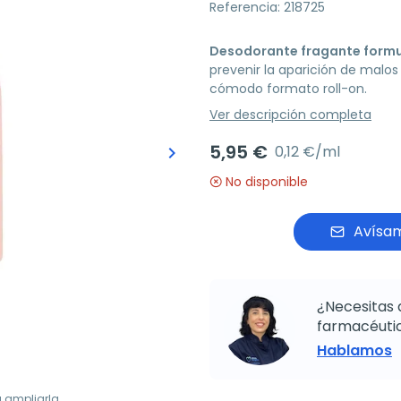
Referencia: 218725
Desodorante fragante formu
prevenir la aparición de malos
cómodo formato roll-on.
Ver descripción completa
5,95 €
0,12 €/ml
keyboard_arrow_right
Siguiente
No disponible
Avísam
¿Necesitas 
farmacéutic
Hablamos
a ampliarla