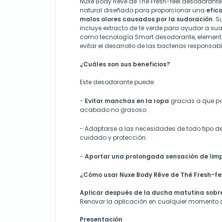
Nuxe Body Rêve de Thé Fresh-feel desodorante
natural diseñado para proporcionar una
efic
malos olores causados por la sudoración
. 
incluye extracto de té verde para ayudar a suavi
como tecnología Smart desodorante, element
evitar el desarrollo de las bacterias responsabl
¿Cuáles son sus beneficios?
Este desodorante puede:
-
E
vitar
manchas en la ropa
gracias a que po
acabado no grasoso.
- Adaptarse a las necesidades de todo tipo de
cuidado y protección.
-
Aportar una prolongada sensación de lim
¿Cómo usar Nuxe Body Rêve de Thé Fresh-f
Aplicar después de la ducha matutina sobre 
Renovar la aplicación en cualquier momento de
Presentación