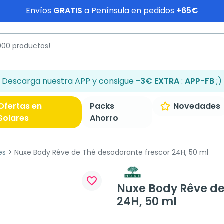
Envíos
GRATIS
a Península en pedidos
+65€
Descarga nuestra APP y consigue
-3€ EXTRA
:
APP-FB
;)
Ofertas en
Packs
Novedades
Solares
Ahorro
es
Nuxe Body Rêve de Thé desodorante frescor 24H, 50 ml
favorite_border
Nuxe Body Rêve de
24H, 50 ml