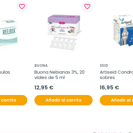
favorite_border
favorite_border
BUONA
SEID
sulas
Buona Nebianax 3%, 20 
Artiseid Condral
viales de 5 ml
sobres
12,95 €
16,95 €
 carrito
Añadir al carrito
Añadir al 