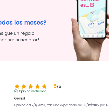
odos los meses?
nsigue un regalo
or ser suscriptor!
5
/
5
Opinión verificada
Genial
Opinión del
2/1/2023
, tras una experiencia del
13/12/2022
por
A.