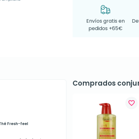
Envíos gratis en
De
pedidos +65€
Comprados conju
favorite_border
Thé Fresh-feel