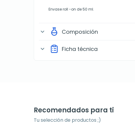
Envase roll -on de 50 ml.
Composición
expand_more
Ficha técnica
expand_more
Recomendados para ti
Tu selección de productos ;)