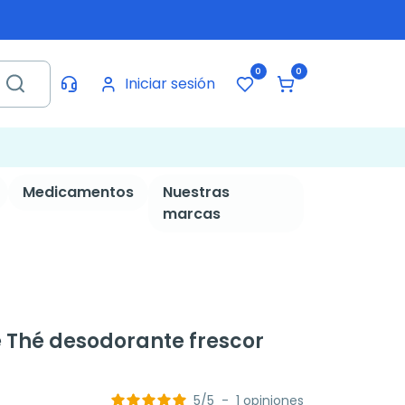
0
0
Iniciar sesión
Medicamentos
Nuestras
marcas
 Thé desodorante frescor
5
/
5
-
1
opiniones