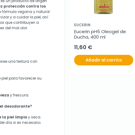
 es un producto de origen
az protección contra los
Su fórmula vegana y natural
zar y a cuidar la piel, así
os que contribuyen a
EUCERIN
es del mal olor.
Eucerin pH5 Oleogel de 
Ducha, 400 ml
11,60 €
Añadir al carrito
see una textura con
 piel para favorecer su
pieza
y frescura.
eel desodorante?
la piel limpia
y seca.
l día si es necesario.