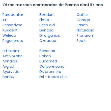
Otras marcas destacadas de Pastas dentífricas
Parodontax
Bexident
Cattier
Kin
Elmex
Corega
Sensodyne
Perio aid
Jason
Kukident
Dentaid
Naturabio
Weleda
Dr organics
Pranarom
Regenerate
Ozoaqua
Sea4
Urtekram
Benecos
Activozone
Boiron
Annabis
Bucomed
Argital
Corpore sano
Ayurveda
Dr. bronners
Banbu
Esi - trepat diet