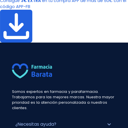
Consigue
3€ EXTRA
en tu compra APP de más de 50€ con el
código APP-FB
Somos expertos en farmacia y parafarmacia.
Trabajamos para las mejores marcas. Nuestra mayor
prioridad es la atención personalizada a nuestros
clientes.
expand_more
¿Necesitas ayuda?