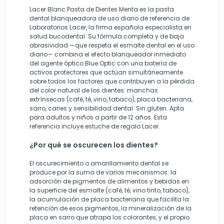
Lacer Blanc Pasta de Dientes Menta es la pasta
dental blanqueadora de uso diario de referencia de
Laboratorios Lacer, la firma española especialista en
salud bucodental. Su fórmula completa y de baja
abrasividad —que respeta el esmalte dental en el uso
diario— combina el efecto blanqueador inmediato
del agente óptico Blue Optic con una batería de
activos protectores que actúan simultáneamente
sobre todos los factores que contribuyen a la pérdida
del color natural de los dientes: manchas
extrínsecas (café, té, vino, tabaco), placa bacteriana,
sarro, caries y sensibilidad dental. Sin gluten. Apta
para adultos y niños a partir de 12 años. Esta
referencia incluye estuche de regalo Lacer.
¿Por qué se oscurecen los dientes?
El oscurecimiento o amarillamiento dental se
produce por la suma de varios mecanismos: la
adsorción de pigmentos de alimentos y bebidas en
la superficie del esmalte (café, té, vino tinto, tabaco),
la acumulación de placa bacteriana que facilita la
retención de esos pigmentos, la mineralización de la
placa en sarro que atrapa los colorantes, y el propio