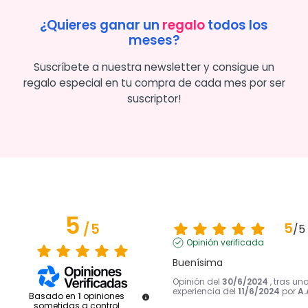
¿Quieres ganar un
regalo
todos los
meses?
Suscríbete a nuestra newsletter y consigue un
regalo especial en tu compra de cada mes por ser
suscriptor!
5
5
/
5
/
5
Opinión verificada
Buenísima
Opinión del
30/6/2024
, tras un
experiencia del
11/6/2024
por
A.
Basado en
1
opiniones
sometidas a control