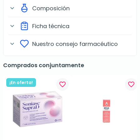
Composición
expand_more
Ficha técnica
expand_more
Nuestro consejo farmacéutico
expand_more
Comprados conjuntamente
¡En oferta!
favorite_border
favorite_border