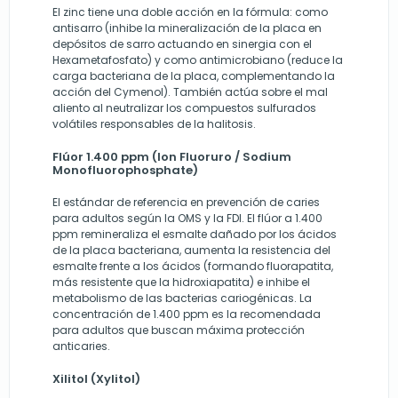
El zinc tiene una doble acción en la fórmula: como
antisarro (inhibe la mineralización de la placa en
depósitos de sarro actuando en sinergia con el
Hexametafosfato) y como antimicrobiano (reduce la
carga bacteriana de la placa, complementando la
acción del Cymenol). También actúa sobre el mal
aliento al neutralizar los compuestos sulfurados
volátiles responsables de la halitosis.
Flúor 1.400 ppm (Ion Fluoruro / Sodium
Monofluorophosphate)
El estándar de referencia en prevención de caries
para adultos según la OMS y la FDI. El flúor a 1.400
ppm remineraliza el esmalte dañado por los ácidos
de la placa bacteriana, aumenta la resistencia del
esmalte frente a los ácidos (formando fluorapatita,
más resistente que la hidroxiapatita) e inhibe el
metabolismo de las bacterias cariogénicas. La
concentración de 1.400 ppm es la recomendada
para adultos que buscan máxima protección
anticaries.
Xilitol (Xylitol)