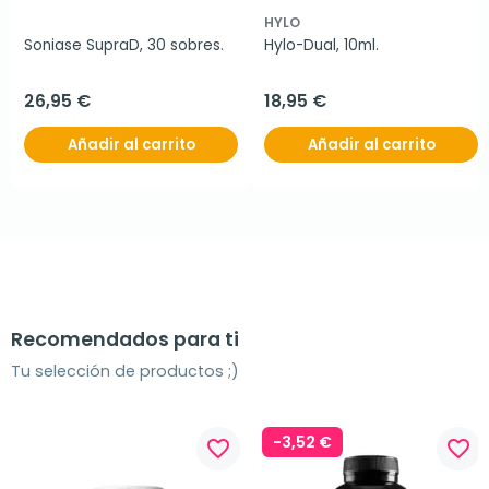
HYLO
Soniase SupraD, 30 sobres.
Hylo-Dual, 10ml.
26,95 €
18,95 €
Añadir al carrito
Añadir al carrito
Recomendados para ti
Tu selección de productos ;)
-3,52 €
favorite_border
favorite_border