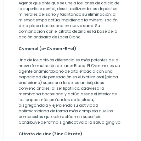
Agente quelante que se une a los iones de calcio de
la superficie dental, desestabilizando los depósitos
minerales del sarro y facilitando su eliminación; al
mismo tiempo actúa impidiendo la mineralización
de la placa bacteriana en nuevo sarro. Su
combinación con el citrato de zinc es la base de la
acción antisarro de Lacer Blanc.
Cymenol (o-Cymen-5-ol)
Uno de los activos diferenciales más potentes de la
nueva formulación de Lacer Blanc. El Cymenol es un
agente antimicrobiano de alta eficacia con una
capacidad de penetración en el biofilm oral (placa
bacteriana) superior a la de los antisépticos
convencionales: al ser lipofílico, atraviesa la
membrana bacteriana y actúa desde el interior de
las capas más profundas de la placa,
disgregándola y ejerciendo su actividad
antimicrobiana de forma más completa que los
compuestos que solo actúan en superficie.
Contribuye de forma significativa a la salud gingival.
Citrato de zinc (Zinc Citrate)