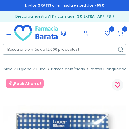
Envíos
GRATIS
a Península en pedidos
+65€
Descarga nuestra APP y consigue
-3€ EXTRA
:
APP-FB
;)
0
0
menu
Inicio
Higiene
Bucal
Pastas dentífricas
Pastas Blanqueador
¡Pack Ahorro!
favorite_border