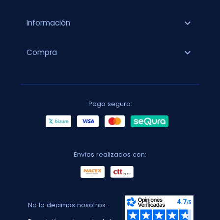
expand_more
Información
expand_more
Compra
Pago seguro:
Envíos realizados con:
No lo decimos nosotros...