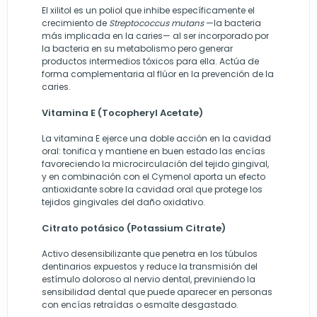
El xilitol es un poliol que inhibe específicamente el
crecimiento de
Streptococcus mutans
—la bacteria
más implicada en la caries— al ser incorporado por
la bacteria en su metabolismo pero generar
productos intermedios tóxicos para ella. Actúa de
forma complementaria al flúor en la prevención de la
caries.
Vitamina E (Tocopheryl Acetate)
La vitamina E ejerce una doble acción en la cavidad
oral: tonifica y mantiene en buen estado las encías
favoreciendo la microcirculación del tejido gingival,
y en combinación con el Cymenol aporta un efecto
antioxidante sobre la cavidad oral que protege los
tejidos gingivales del daño oxidativo.
Citrato potásico (Potassium Citrate)
Activo desensibilizante que penetra en los túbulos
dentinarios expuestos y reduce la transmisión del
estímulo doloroso al nervio dental, previniendo la
sensibilidad dental que puede aparecer en personas
con encías retraídas o esmalte desgastado.