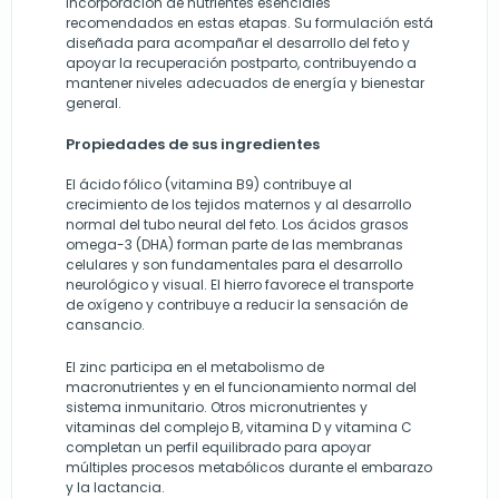
incorporación de nutrientes esenciales
recomendados en estas etapas. Su formulación está
diseñada para acompañar el desarrollo del feto y
apoyar la recuperación postparto, contribuyendo a
mantener niveles adecuados de energía y bienestar
general.
Propiedades de sus ingredientes
El ácido fólico (vitamina B9) contribuye al
crecimiento de los tejidos maternos y al desarrollo
normal del tubo neural del feto. Los ácidos grasos
omega-3 (DHA) forman parte de las membranas
celulares y son fundamentales para el desarrollo
neurológico y visual. El hierro favorece el transporte
de oxígeno y contribuye a reducir la sensación de
cansancio.
El zinc participa en el metabolismo de
macronutrientes y en el funcionamiento normal del
sistema inmunitario. Otros micronutrientes y
vitaminas del complejo B, vitamina D y vitamina C
completan un perfil equilibrado para apoyar
múltiples procesos metabólicos durante el embarazo
y la lactancia.