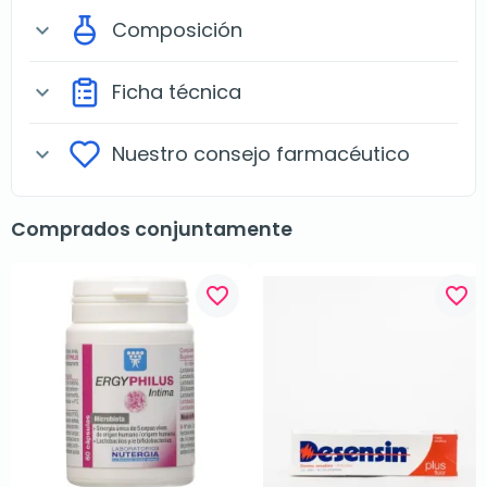
Composición
expand_more
Ficha técnica
expand_more
Nuestro consejo farmacéutico
expand_more
Comprados conjuntamente
favorite_border
favorite_border