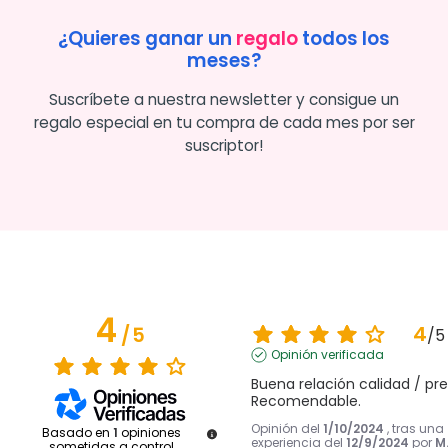
¿Quieres ganar un
regalo
todos los
meses?
Suscríbete a nuestra newsletter y consigue un
regalo especial en tu compra de cada mes por ser
suscriptor!
4
4
/
5
/
5
Opinión verificada
Buena relación calidad / prec
Recomendable.
Opinión del
1/10/2024
, tras una
Basado en
1
opiniones
experiencia del
12/9/2024
por
M
sometidas a control