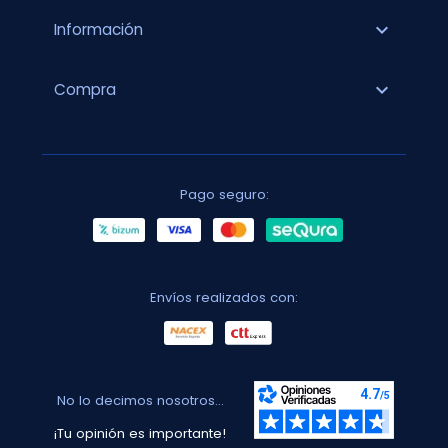
expand_more
Información
expand_more
Compra
Pago seguro:
Envíos realizados con:
No lo decimos nosotros...
¡Tu opinión es importante!