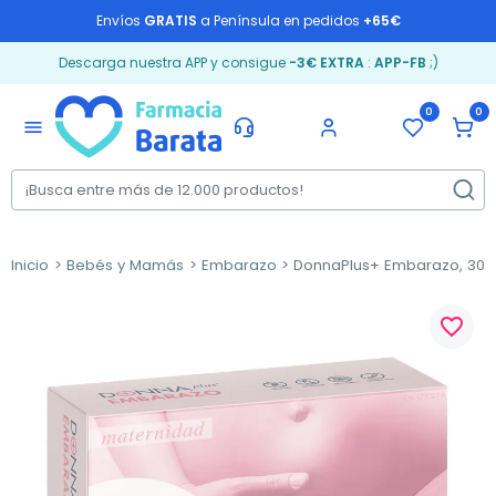
Envíos
GRATIS
a Península en pedidos
+65€
Descarga nuestra APP y consigue
-3€ EXTRA
:
APP-FB
;)
0
0
menu
Inicio
Bebés y Mamás
Embarazo
DonnaPlus+ Embarazo, 30C
favorite_border