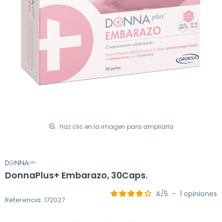
Haz clic en la imagen para ampliarla
DonnaPlus+ Embarazo, 30Caps.
4
/
5
-
1
opiniones
Referencia: 172027