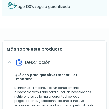
Pago 100% seguro garantizado
Más sobre este producto
Descripción
expand_more
Qué es y para qué sirve DonnaPlus+
Embarazo
DonnaPlus+ Embarazo es un complemento
alimenticio formulado para cubrir las necesidades
nutricionales de la mujer durante el periodo
pregestacional, gestación y lactancia. Incluye
vitaminas, minerales y ácidos grasos que facilitan la