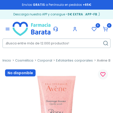
Envíos
GRATIS
a Península en pedidos
+65€
Descarga nuestra APP y consigue
-3€ EXTRA
:
APP-FB
;)
0
0
menu
Inicio
Cosmética
Corporal
Exfoliantes corporales
Avéne Bod
No disponible
favorite_border