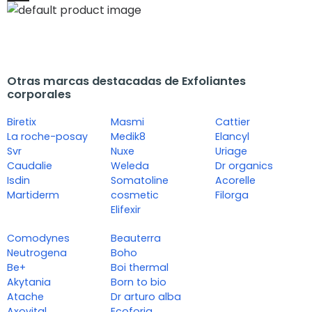
Otras marcas destacadas de Exfoliantes
corporales
Biretix
Masmi
Cattier
La roche-posay
Medik8
Elancyl
Svr
Nuxe
Uriage
Caudalie
Weleda
Dr organics
Isdin
Somatoline
Acorelle
Martiderm
cosmetic
Filorga
Elifexir
Comodynes
Beauterra
Neutrogena
Boho
Be+
Boi thermal
Akytania
Born to bio
Atache
Dr arturo alba
Axovital
Ecoforia