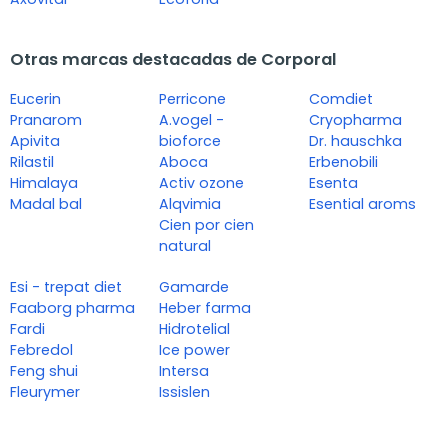
Otras marcas destacadas de Corporal
Eucerin
Perricone
Comdiet
Pranarom
A.vogel -
Cryopharma
Apivita
bioforce
Dr. hauschka
Rilastil
Aboca
Erbenobili
Himalaya
Activ ozone
Esenta
Madal bal
Alqvimia
Esential aroms
Cien por cien
natural
Esi - trepat diet
Gamarde
Faaborg pharma
Heber farma
Fardi
Hidrotelial
Febredol
Ice power
Feng shui
Intersa
Fleurymer
Issislen