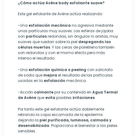
¿Cómo actúa Avéne body exfoliante suave?
Este gel exfoliante de Avéne actúa realizando:
-Una
exfoliación mecánica
no agresiva mediante
unas partículas muy suaves. Las esferas de jojoba
son
partículas
redondas, sin ángulos ni aristas, muy
suaves que ruedan sobre la piel
despegando las
células muertas
. Y las ceras de polietileno también
son redondas y con el mismo efecto pero más
intenso el resultado.
-Una
exfoliación química o peeling
con salicilato
de sodio que
mejora
el resultado de las partículas
usadas en la
exfoliación
mecánica.
-Acción
calmante
por su contenido en
Agua Termal
de Avéne
que
evita
posibles
irritaciones
.
Por tanto este gel exfoliante actúa doblemente
retirando la capa escamada de la epidermis
dejando la
piel purificada, luminosa, calmada y
desensibilizada
. Proporciona el bienestar a las pieles
sensibles.