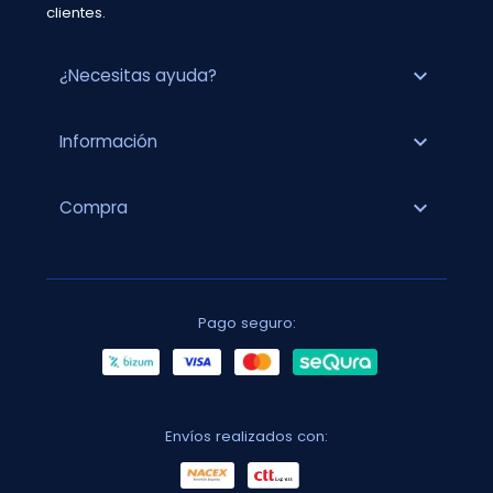
clientes.
expand_more
¿Necesitas ayuda?
expand_more
Información
expand_more
Compra
Pago seguro:
Envíos realizados con: