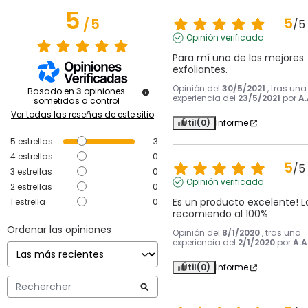
5
5
/
5
/
5
Opinión verificada
Para mí uno de los mejores 
exfoliantes.
Opinión del
30/5/2021
, tras una
Basado en
3
opiniones
experiencia del
23/5/2021
por
A.
sometidas a control
Ver todas las reseñas de este sitio
Útil
(0)
Informe
5
estrellas
3
4
estrellas
0
5
/
5
3
estrellas
0
Opinión verificada
2
estrellas
0
Es un producto excelente! Lo
1
estrella
0
recomiendo al 100%
Ordenar las opiniones
Opinión del
8/1/2020
, tras una
experiencia del
2/1/2020
por
A.A
Útil
(0)
Informe