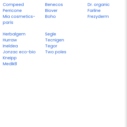
Compeed
Benecos
Dr. organic
Perricone
Biover
Farline
Mia cosmetics-
Boho
Frezyderm
parís
Herbalgem
Segle
Hurraw
Tecnigen
Ineldea
Tegor
Jonzac eco-bio
Two poles
Kneipp
Medik8