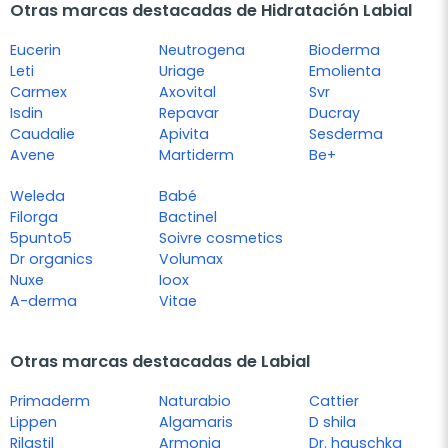
Otras marcas destacadas de Hidratación Labial
Eucerin
Neutrogena
Bioderma
Leti
Uriage
Emolienta
Carmex
Axovital
Svr
Isdin
Repavar
Ducray
Caudalie
Apivita
Sesderma
Avene
Martiderm
Be+
Weleda
Babé
Filorga
Bactinel
5punto5
Soivre cosmetics
Dr organics
Volumax
Nuxe
Ioox
A-derma
Vitae
Otras marcas destacadas de Labial
Primaderm
Naturabio
Cattier
Lippen
Algamaris
D shila
Rilastil
Armonia
Dr. hauschka