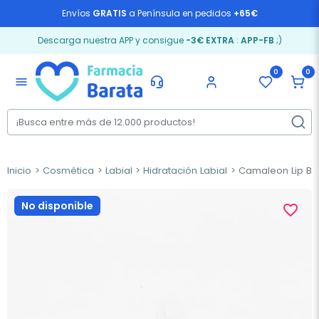
Envíos
GRATIS
a Península en pedidos
+65€
Descarga nuestra APP y consigue
-3€ EXTRA
:
APP-FB
;)
0
0
menu
Inicio
Cosmética
Labial
Hidratación Labial
Camaleon Lip Bal
No disponible
favorite_border