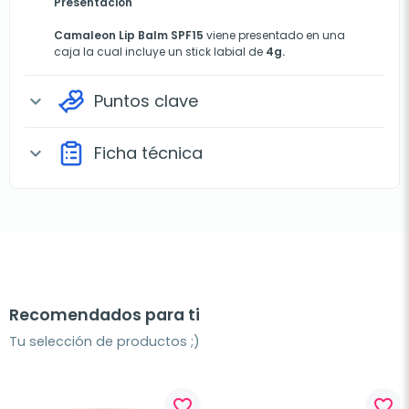
Presentación
Camaleon Lip Balm SPF15
viene presentado en una
caja la cual incluye un stick labial de
4g.
Puntos clave
expand_more
Ficha técnica
expand_more
Recomendados para ti
Tu selección de productos ;)
favorite_border
favorite_border