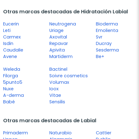
Otras marcas destacadas de Hidratación Labial
Eucerin
Neutrogena
Bioderma
Leti
Uriage
Emolienta
Carmex
Axovital
Svr
Isdin
Repavar
Ducray
Caudalie
Apivita
Sesderma
Avene
Martiderm
Be+
Weleda
Bactinel
Filorga
Soivre cosmetics
5punto5
Volumax
Nuxe
Ioox
A-derma
Vitae
Babé
Sensilis
Otras marcas destacadas de Labial
Primaderm
Naturabio
Cattier