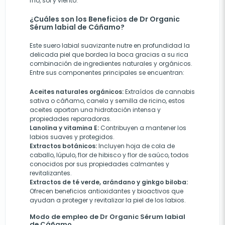
frío, sol y viento.
¿Cuáles son los Beneficios de Dr Organic
Sérum labial de Cáñamo?
Este suero labial suavizante nutre en profundidad la
delicada piel que bordea la boca gracias a su rica
combinación de ingredientes naturales y orgánicos.
Entre sus componentes principales se encuentran:
Aceites naturales orgánicos:
Extraídos de cannabis
sativa o cáñamo, canela y semilla de ricino, estos
aceites aportan una hidratación intensa y
propiedades reparadoras.
Lanolina y vitamina E:
Contribuyen a mantener los
labios suaves y protegidos.
Extractos botánicos:
Incluyen hoja de cola de
caballo, lúpulo, flor de hibisco y flor de saúco, todos
conocidos por sus propiedades calmantes y
revitalizantes.
Extractos de té verde, arándano y ginkgo biloba:
Ofrecen beneficios antioxidantes y bioactivos que
ayudan a proteger y revitalizar la piel de los labios.
Modo de empleo de Dr Organic Sérum labial
de Cáñamo