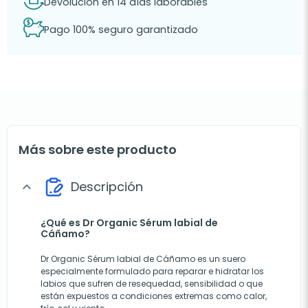
Devolución en 14 días laborables
Pago 100% seguro garantizado
Más sobre este producto
Descripción
expand_more
¿Qué es Dr Organic Sérum labial de
Cáñamo?
Dr Organic Sérum labial de Cáñamo es un suero
especialmente formulado para reparar e hidratar los
labios que sufren de resequedad, sensibilidad o que
están expuestos a condiciones extremas como calor,