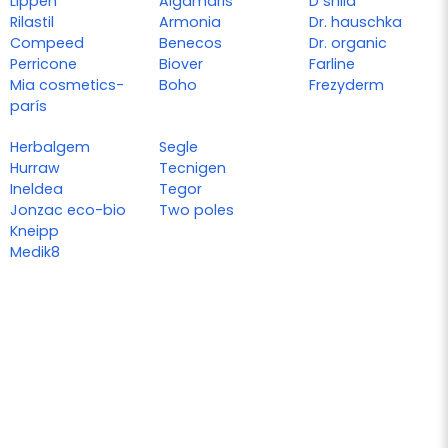
Lippen
Algamaris
D shila
Rilastil
Armonia
Dr. hauschka
Compeed
Benecos
Dr. organic
Perricone
Biover
Farline
Mia cosmetics-
Boho
Frezyderm
parís
Herbalgem
Segle
Hurraw
Tecnigen
Ineldea
Tegor
Jonzac eco-bio
Two poles
Kneipp
Medik8