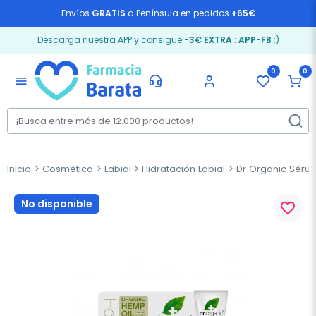
Envíos
GRATIS
a Península en pedidos
+65€
Descarga nuestra APP y consigue
-3€ EXTRA
:
APP-FB
;)
0
0
menu
Inicio
Cosmética
Labial
Hidratación Labial
Dr Organic Sérum
No disponible
favorite_border