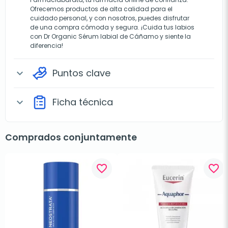
Ofrecemos productos de alta calidad para el
cuidado personal, y con nosotros, puedes disfrutar
de una compra cómoda y segura. ¡Cuida tus labios
con Dr Organic Sérum labial de Cáñamo y siente la
diferencia!
Puntos clave
expand_more
Ficha técnica
expand_more
Comprados conjuntamente
favorite_border
favorite_border