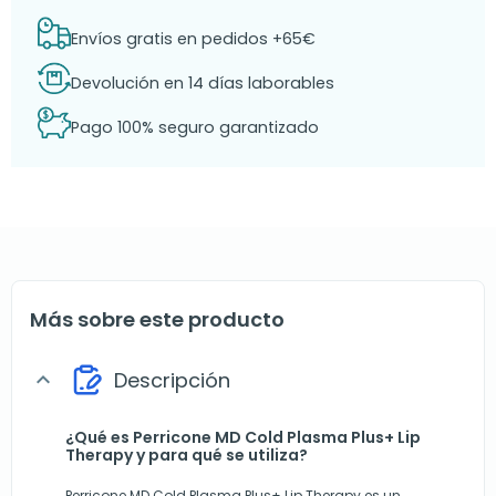
Envíos gratis en pedidos +65€
Devolución en 14 días laborables
Pago 100% seguro garantizado
Más sobre este producto
Descripción
expand_more
¿Qué es Perricone MD Cold Plasma Plus+ Lip
Therapy y para qué se utiliza?
Perricone MD Cold Plasma Plus+ Lip Therapy es un