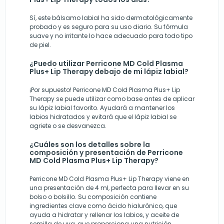
Sí, este bálsamo labial ha sido dermatológicamente
probado y es seguro para su uso diario. Su fórmula
suave y no irritante lo hace adecuado para todo tipo
de piel.
¿Puedo utilizar Perricone MD Cold Plasma
Plus+ Lip Therapy debajo de mi lápiz labial?
¡Por supuesto! Perricone MD Cold Plasma Plus+ Lip
Therapy se puede utilizar como base antes de aplicar
su lápiz labial favorito. Ayudará a mantener los
labios hidratados y evitará que el lápiz labial se
agriete o se desvanezca.
¿Cuáles son los detalles sobre la
composición y presentación de Perricone
MD Cold Plasma Plus+ Lip Therapy?
Perricone MD Cold Plasma Plus+ Lip Therapy viene en
una presentación de 4 ml, perfecta para llevar en su
bolso o bolsillo. Su composición contiene
ingredientes clave como ácido hialurónico, que
ayuda a hidratar y rellenar los labios, y aceite de
semilla de uva, que proporciona una nutrición