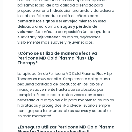
bálsamo labial de alta calidad diseñado para
proporcionar una hidratación profunda y duradera a
los labios. Este producto está diseñado para
combatir los signos del envejecimiento
en esta
delicada área, como
arrugas y pérdida de
volumen
. Además, su composición única ayuda a
suavizar
y
rejuvenecer
los labios, dejándolos
visiblemente más suaves y rejuvenecidos.
¿Cómo se utiliza de manera efectiva
Perricone MD Cold Plasma Plus+ Lip
Therapy?
La aplicación de Perricone MD Cold Plasma Plus+ Lip
Therapy es muy sencilla. Simplemente aplique una
pequeña cantidad del producto en los labios y
masaje suavemente hasta que se absorba por
completo. Puede usarlo tantas veces como sea
necesario a lo largo del día para mantener los labios
hidratados y protegidos. ¡No olvide llevarlo siempre
consigo para tener unos labios suaves y saludables
en todo momento!
¿Es seguro utilizar Perricone MD Cold Plasma
Plus+ Lip Therapy todos los días?