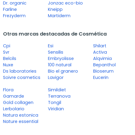
Dr. organic
Jonzac eco-bio
Farline
Kneipp
Frezyderm
Martiderm
Otras marcas destacadas de Cosmética
Cpi
Esi
Shilart
Svr
Sensilis
Activa
Belcils
Embryolisse
Alqvimia
Nuxe
100 natural
Bepanthol
Ds laboratories
Bio el granero
Bioserum
Soivre cosmetics
Lavigor
Eucerin
Flora
Simildiet
Gamarde
Terranova
Gold collagen
Tongil
Lerbolario
Viridian
Natura estonica
Nature essential