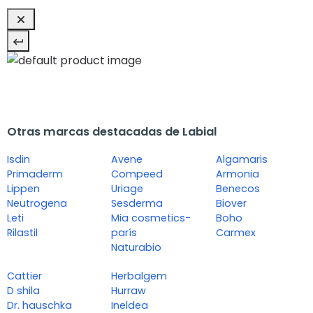
Otras marcas destacadas de Labial
Isdin
Avene
Algamaris
Primaderm
Compeed
Armonia
Lippen
Uriage
Benecos
Neutrogena
Sesderma
Biover
Leti
Mia cosmetics-
Boho
Rilastil
parís
Carmex
Naturabio
Cattier
Herbalgem
D shila
Hurraw
Dr. hauschka
Ineldea