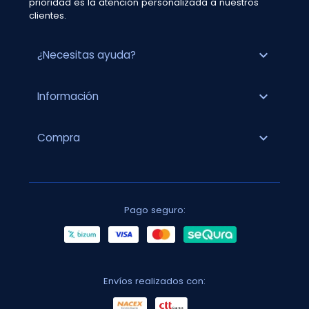
prioridad es la atención personalizada a nuestros
clientes.
expand_more
¿Necesitas ayuda?
expand_more
Información
expand_more
Compra
Pago seguro:
Envíos realizados con: