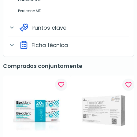
Perricone MD
Puntos clave
expand_more
Ficha técnica
expand_more
Comprados conjuntamente
favorite_border
favorite_border