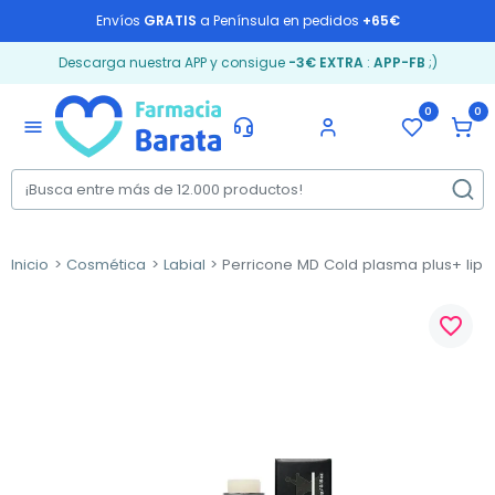
Envíos
GRATIS
a Península en pedidos
+65€
Descarga nuestra APP y consigue
-3€ EXTRA
:
APP-FB
;)
0
0
menu
Inicio
Cosmética
Labial
Perricone MD Cold plasma plus+ lip t
favorite_border