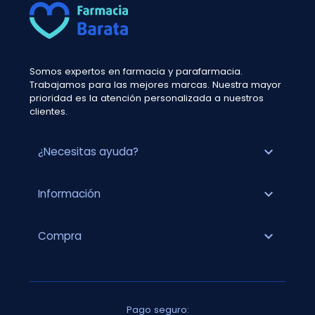
Somos expertos en farmacia y parafarmacia.
Trabajamos para las mejores marcas. Nuestra mayor
prioridad es la atención personalizada a nuestros
clientes.
expand_more
¿Necesitas ayuda?
expand_more
Información
expand_more
Compra
Pago seguro: