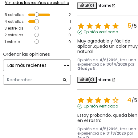
Ver todas las reseñas de este sitio
Útil
(0)
Informe
5
estrellas
2
4
estrellas
1
5
/
5
3
estrellas
0
Opinión verificada
2
estrellas
0
Muy agradable y fácil de 
1
estrella
0
aplicar ,queda un color muy 
natural
Ordenar las opiniones
Opinión del
4/6/2026
, tras una
experiencia del
30/4/2026
por
Gladys N.
Útil
(0)
Informe
4
/
5
Opinión verificada
Estoy probando, queda bien 
en el rostro.
Opinión del
4/5/2026
, tras una
experiencia del
31/3/2026
por
Ana D.