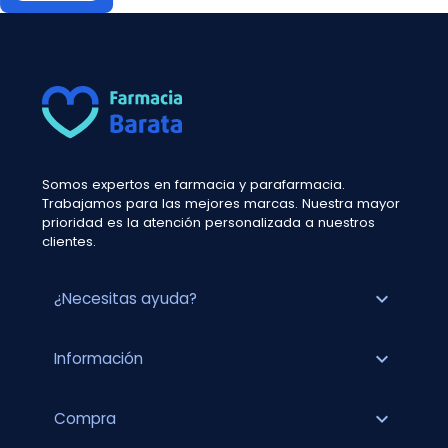
Somos expertos en farmacia y parafarmacia.
Trabajamos para las mejores marcas. Nuestra mayor
prioridad es la atención personalizada a nuestros
clientes.
expand_more
¿Necesitas ayuda?
expand_more
Información
expand_more
Compra