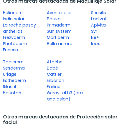
Otras marcas destacadas de Maquillaje Solar
Heliocare
Avene solar
Sensilis
Isdin solar
Basiko
Ladival
La roche posay
Primaderm
Apivita
anthelios
Sun system
Svr
Frezyderm
Martiderm
Be+
Photoderm
Bella aurora
Ioox
Eucerin
Topicrem
Atache
Sesderma
Babé
Uriage
Cattier
Esthederm
Erborian
Rilastil
Farline
5punto5
Gerovital h3 (dra.
ana aslan)
Otras marcas destacadas de Protección solar
facial