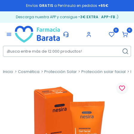
Envíos
GRATIS
a Península en pedidos
+65€
Descarga nuestra APP y consigue
-3€ EXTRA
:
APP-FB
;)
0
0
menu
Inicio
Cosmética
Protección Solar
Protección solar facial
M
favorite_border