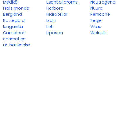
Medik8
Esential aroms
Neutrogena
Frais monde
Herbora
Nuura
Bergland
Hidrotelial
Perricone
Bottega di
Isdin
Segle
lungavita
Leti
Vitae
Camaleon
Liposan
Weleda
cosmetics
Dr. hauschka