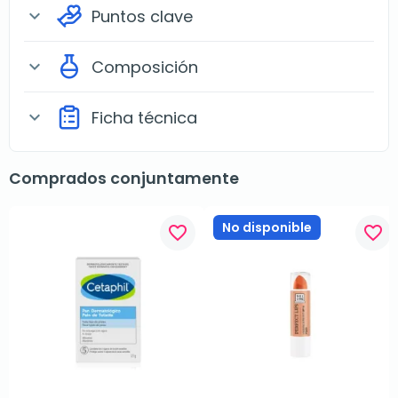
Puntos clave
expand_more
Composición
expand_more
Ficha técnica
expand_more
Comprados conjuntamente
No disponible
favorite_border
favorite_border