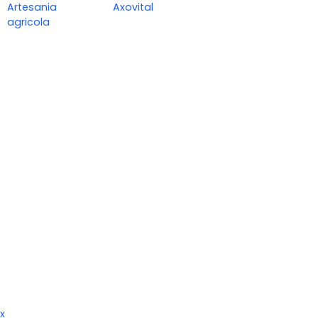
Artesania
Axovital
agricola
x