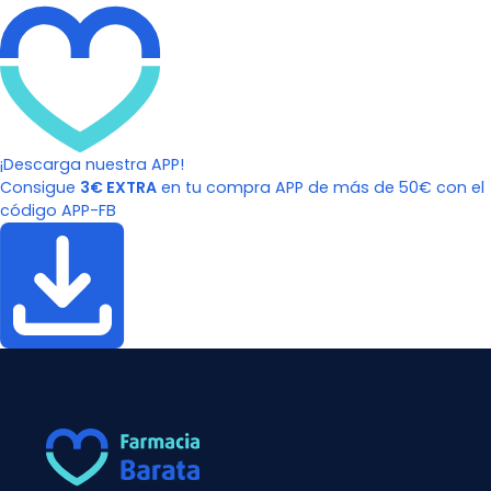
¡Descarga nuestra APP!
Consigue
3€ EXTRA
en tu compra APP de más de 50€ con el
código APP-FB