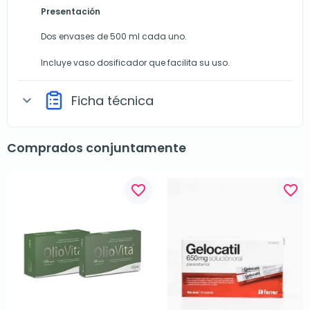
Presentación
Dos envases de 500 ml cada uno.
Incluye vaso dosificador que facilita su uso.
Ficha técnica
expand_more
Comprados conjuntamente
favorite_border
favorite_border