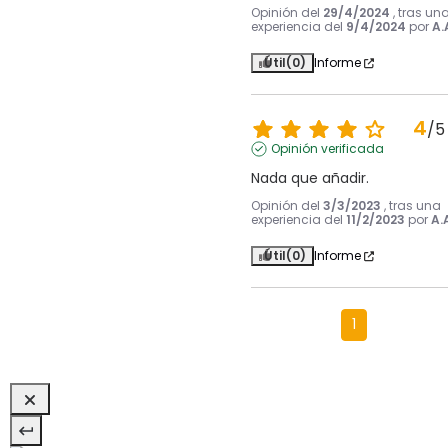
Opinión del
29/4/2024
, tras un
experiencia del
9/4/2024
por
A.
Útil
(0)
Informe
4
/
5
Opinión verificada
Nada que añadir.
Opinión del
3/3/2023
, tras una
experiencia del
11/2/2023
por
A.
Útil
(0)
Informe
1