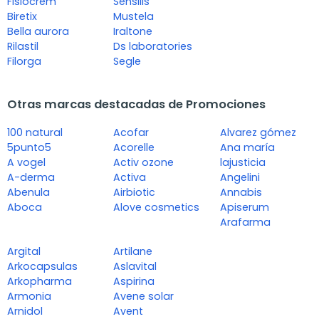
Fisiocrem
Sensilis
Biretix
Mustela
Bella aurora
Iraltone
Rilastil
Ds laboratories
Filorga
Segle
Otras marcas destacadas de Promociones
100 natural
Acofar
Alvarez gómez
5punto5
Acorelle
Ana maría
A vogel
Activ ozone
lajusticia
A-derma
Activa
Angelini
Abenula
Airbiotic
Annabis
Aboca
Alove cosmetics
Apiserum
Arafarma
Argital
Artilane
Arkocapsulas
Aslavital
Arkopharma
Aspirina
Armonia
Avene solar
Arnidol
Avent