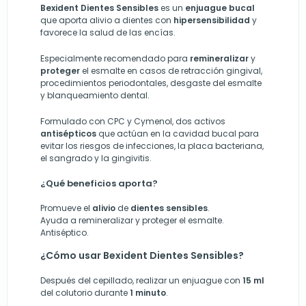
Bexident Dientes Sensibles
es un
enjuague bucal
que aporta alivio a dientes con
hipersensibilidad
y
favorece la salud de las encías.
Especialmente recomendado para
remineralizar
y
proteger
el esmalte en casos de retracción gingival,
procedimientos periodontales, desgaste del esmalte
y blanqueamiento dental.
Formulado con CPC y Cymenol, dos activos
antisépticos
que actúan en la cavidad bucal para
evitar los riesgos de infecciones, la placa bacteriana,
el sangrado y la gingivitis.
¿Qué beneficios aporta?
Promueve el
alivio
de
dientes sensibles
.
Ayuda a remineralizar y proteger el esmalte.
Antiséptico.
¿Cómo usar Bexident Dientes Sensibles?
Después del cepillado, realizar un enjuague con
15 ml
del colutorio durante
1 minuto
.