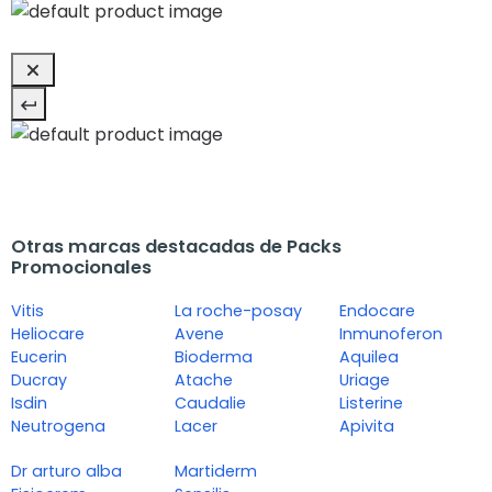
Otras marcas destacadas de Packs
Promocionales
Vitis
La roche-posay
Endocare
Heliocare
Avene
Inmunoferon
Eucerin
Bioderma
Aquilea
Ducray
Atache
Uriage
Isdin
Caudalie
Listerine
Neutrogena
Lacer
Apivita
Dr arturo alba
Martiderm