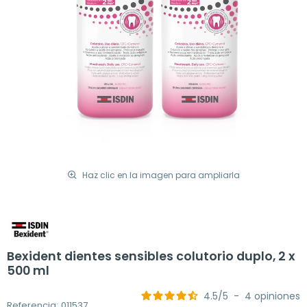
Haz clic en la imagen para ampliarla
Bexident dientes sensibles colutorio duplo, 2 x
500 ml
4.5
/
5
-
4
opiniones
Referencia: 011537