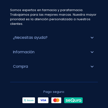
Somos expertos en farmacia y parafarmacia.
Trabajamos para las mejores marcas. Nuestra mayor
prioridad es la atención personalizada a nuestros
clientes.
expand_more
¿Necesitas ayuda?
expand_more
Información
expand_more
Compra
Pago seguro: