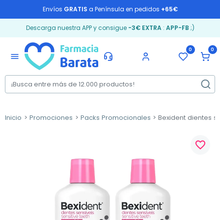
Envíos
GRATIS
a Península en pedidos
+65€
Descarga nuestra APP y consigue
-3€ EXTRA
:
APP-FB
;)
0
0
menu
Inicio
Promociones
Packs Promocionales
Bexident dientes se
favorite_border