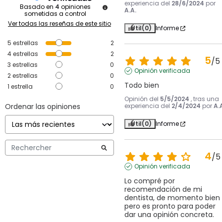
experiencia del
28/6/2024
por
Basado en
4
opiniones
A.A.
sometidas a control
Ver todas las reseñas de este sitio
Útil
(0)
Informe
5
estrellas
2
4
estrellas
2
5
/
5
3
estrellas
0
Opinión verificada
2
estrellas
0
Todo bien
1
estrella
0
Opinión del
5/5/2024
, tras una
Ordenar las opiniones
experiencia del
2/4/2024
por
A.
Útil
(0)
Informe
4
/
5
Opinión verificada
Lo compré por 
recomendación de mi 
dentista, de momento bien 
pero es pronto para poder 
dar una opinión concreta.