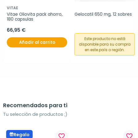
VITAE
Vitae Oliovita pack ahorro, 
Gelocatil 650 mg, 12 sobres
180 capsulas
66,95 €
Este producto no está
Añadir al carrito
disponible para su compra
en este país o región.
Recomendados para ti
Tu selección de productos ;)
Regalo
favorite_border
favorite_border