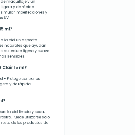
 de maquillaje y un
 ligera y de rápida
disimular imperfecciones y
os UV.
15 ml?
 a la piel un aspecto
ntes naturales que ayudan
s, su textura ligera y suave
más sensibles.
 Clair 15 ml?
iel - Protege contra los
igera y de rápida
ml?
e la piel limpia y seca,
ostro. Puede utilizarse solo
 resto de los productos de