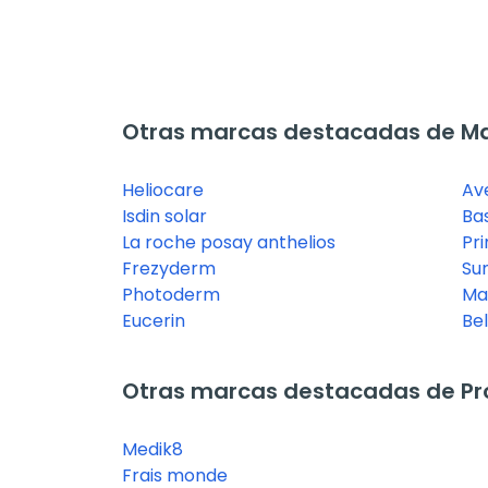
Otras marcas destacadas de Maq
Heliocare
Av
Isdin solar
Ba
La roche posay anthelios
Pr
Frezyderm
Su
Photoderm
Ma
Eucerin
Bel
Otras marcas destacadas de Prot
Medik8
Frais monde