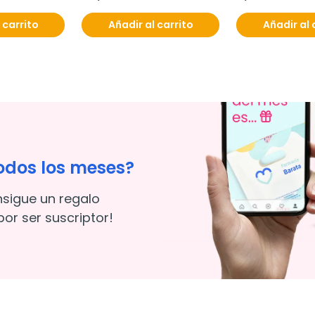
 carrito
Añadir al carrito
Añadir al 
odos los meses?
nsigue un regalo
or ser suscriptor!