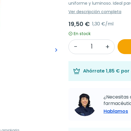
uniforme y luminoso. Ideal para
Ver descripción completa
19,50 €
1,30 €/ml
En stock
keyboard_arrow_right
Siguiente
Ahórrate
1,85 €
por 
¿Necesitas 
farmacéutic
Hablamos
a ampliarla