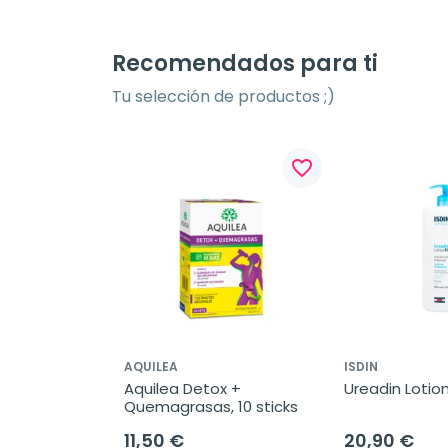
Recomendados para ti
Tu selección de productos ;)
favorite_border
AQUILEA
ISDIN
Aquilea Detox + 
Ureadin Lotion
Quemagrasas, 10 sticks
11,50 €
20,90 €