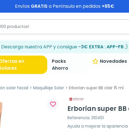
Envíos
GRATIS
a Península en pedidos
+65€
Descarga nuestra APP y consigue
-3€ EXTRA
:
APP-FB
;)
Ofertas en
Packs
Novedades
Solares
Ahorro
ón solar facial
Maquillaje Solar
Erborian super BB clair 15 ml
favorite_border
Erborian super BB 
Referencia: 310451
Ayuda a mejorar la apariencia