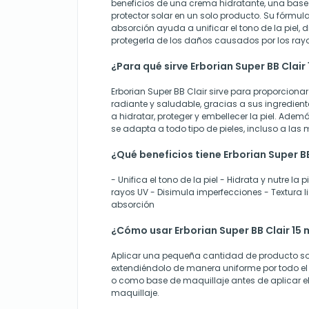
beneficios de una crema hidratante, una base
protector solar en un solo producto. Su fórmula
absorción ayuda a unificar el tono de la piel, 
protegerla de los daños causados por los ray
¿Para qué sirve Erborian Super BB Clair 
Erborian Super BB Clair sirve para proporcionar
radiante y saludable, gracias a sus ingredie
a hidratar, proteger y embellecer la piel. Ademá
se adapta a todo tipo de pieles, incluso a las 
¿Qué beneficios tiene Erborian Super BB
- Unifica el tono de la piel - Hidrata y nutre la p
rayos UV - Disimula imperfecciones - Textura l
absorción
¿Cómo usar Erborian Super BB Clair 15 
Aplicar una pequeña cantidad de producto sobr
extendiéndolo de manera uniforme por todo el r
o como base de maquillaje antes de aplicar el
maquillaje.