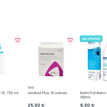
¡En oferta!
favorite_border
favorite_border
SEID
 10, 750 ml
Seidivid Plus, 16 sobres.
Bañoftal Baño O
190ml.
25,50 €
6,50 €