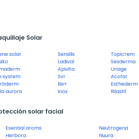
uillaje Solar
ene solar
Sensilis
Topicrem
siko
Ladival
Sesderma
imaderm
Apivita
Uriage
n system
Svr
Acofar
rtiderm
Be+
Esthederm
la aurora
Ioox
Rilastil
ección solar facial
Esential aroms
Neutrogena
Herbora
Nuura