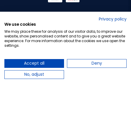
No lo decimos nosotros...
Privacy policy
We use cookies
¡Tu opinión es importante!
We may place these for analysis of our visitor data, to improve our
website, show personalised content and to give you a great website
experience. For more information about the cookies we use open the
settings.
Copyright © 2010-2026 Farmacia Barata S.L. Todos los
derechos reservados.
Accept all
Deny
No, adjust
Total:
28,24 €
−
+
Añadir al carrito