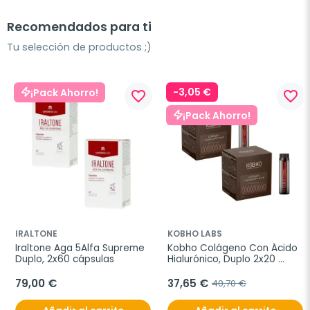
Recomendados para ti
Tu selección de productos ;)
-3,05 €
¡Pack Ahorro!
favorite_border
favorite_border
¡Pack Ahorro!
IRALTONE
KOBHO LABS
Iraltone Aga 5Alfa Supreme 
Kobho Colágeno Con Ácido 
Duplo, 2x60 cápsulas
Hialurónico, Duplo 2x20 
viales
79,00 €
37,65 €
40,70 €