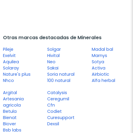
Otras marcas destacadas de Minerales
Pileje
Solgar
Madal bal
Exelvit
Hivital
Marnys
Aquilea
Neo
Sotya
Solaray
Sakai
Activa
Nature's plus
Soria natural
Airbiotic
Nhco
100 natural
Alfa herbal
Argital
Catalysis
Artesania
Ceregumil
agricola
Cfn
Betula
Codiet
Bienat
Curesupport
Biover
Dexsil
Bsb labs