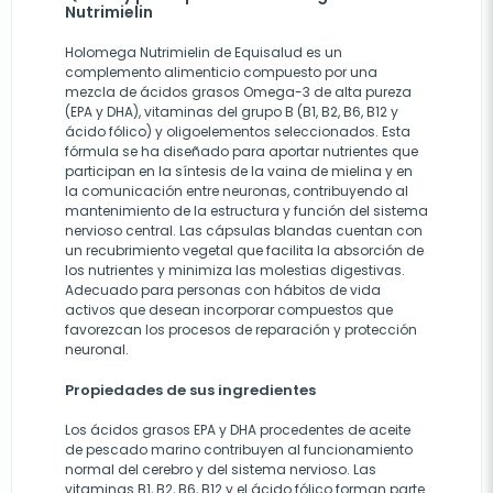
Nutrimielin
Holomega Nutrimielin de Equisalud es un
complemento alimenticio compuesto por una
mezcla de ácidos grasos Omega-3 de alta pureza
(EPA y DHA), vitaminas del grupo B (B1, B2, B6, B12 y
ácido fólico) y oligoelementos seleccionados. Esta
fórmula se ha diseñado para aportar nutrientes que
participan en la síntesis de la vaina de mielina y en
la comunicación entre neuronas, contribuyendo al
mantenimiento de la estructura y función del sistema
nervioso central. Las cápsulas blandas cuentan con
un recubrimiento vegetal que facilita la absorción de
los nutrientes y minimiza las molestias digestivas.
Adecuado para personas con hábitos de vida
activos que desean incorporar compuestos que
favorezcan los procesos de reparación y protección
neuronal.
Propiedades de sus ingredientes
Los ácidos grasos EPA y DHA procedentes de aceite
de pescado marino contribuyen al funcionamiento
normal del cerebro y del sistema nervioso. Las
vitaminas B1, B2, B6, B12 y el ácido fólico forman parte