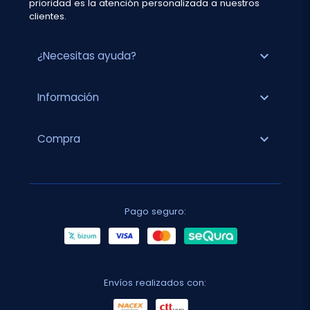
prioridad es la atención personalizada a nuestros
clientes.
expand_more
¿Necesitas ayuda?
expand_more
Información
expand_more
Compra
Pago seguro:
Envíos realizados con: