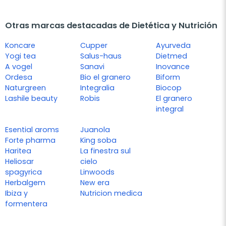
Otras marcas destacadas de Dietética y Nutrición
Koncare
Cupper
Ayurveda
Yogi tea
Salus-haus
Dietmed
A vogel
Sanavi
Inovance
Ordesa
Bio el granero
Biform
Naturgreen
Integralia
Biocop
Lashile beauty
Robis
El granero
integral
Esential aroms
Juanola
Forte pharma
King soba
Haritea
La finestra sul
Heliosar
cielo
spagyrica
Linwoods
Herbalgem
New era
Ibiza y
Nutricion medica
formentera