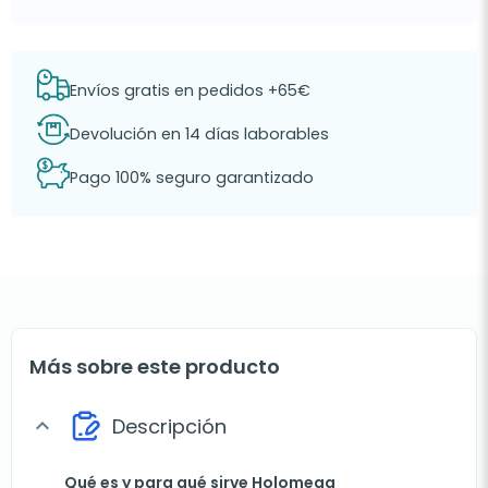
Envíos gratis en pedidos +65€
Devolución en 14 días laborables
Pago 100% seguro garantizado
Más sobre este producto
Descripción
expand_more
Qué es y para qué sirve Holomega