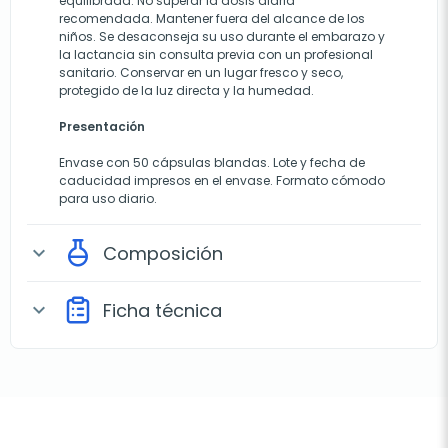
equilibrada. No superar la dosis diaria
recomendada. Mantener fuera del alcance de los
niños. Se desaconseja su uso durante el embarazo y
la lactancia sin consulta previa con un profesional
sanitario. Conservar en un lugar fresco y seco,
protegido de la luz directa y la humedad.
Presentación
Envase con 50 cápsulas blandas. Lote y fecha de
caducidad impresos en el envase. Formato cómodo
para uso diario.
Composición
expand_more
Ficha técnica
expand_more