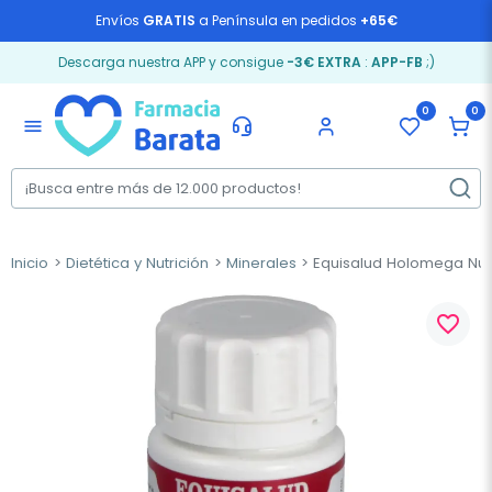
Envíos
GRATIS
a Península en pedidos
+65€
Descarga nuestra APP y consigue
-3€ EXTRA
:
APP-FB
;)
0
0
menu
Inicio
Dietética y Nutrición
Minerales
Equisalud Holomega Nutr
favorite_border