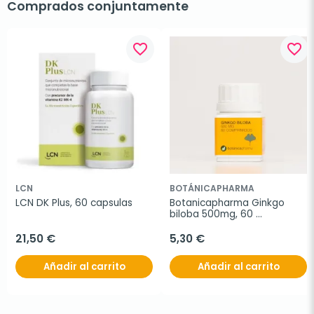
Comprados conjuntamente
favorite_border
favorite_border
LCN
BOTÁNICAPHARMA
LCN DK Plus, 60 capsulas
Botanicapharma Ginkgo 
biloba 500mg, 60 
comprimidos.
21,50 €
5,30 €
Añadir al carrito
Añadir al carrito