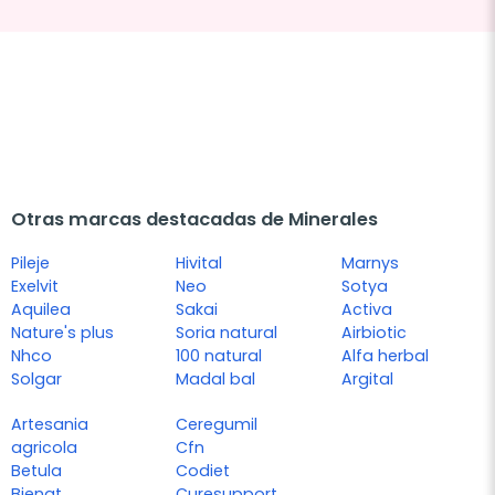
Otras marcas destacadas de Minerales
Pileje
Hivital
Marnys
Exelvit
Neo
Sotya
Aquilea
Sakai
Activa
Nature's plus
Soria natural
Airbiotic
Nhco
100 natural
Alfa herbal
Solgar
Madal bal
Argital
Artesania
Ceregumil
agricola
Cfn
Betula
Codiet
Bienat
Curesupport