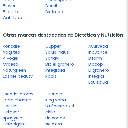
Biover
Dexsil
Bsb labs
Dietmed
Catalysis
Otras marcas destacadas de Dietética y Nutrición
Koncare
Cupper
Ayurveda
Yogi tea
Salus-haus
Inovance
A vogel
Sanavi
Biform
Ordesa
Bio el granero
Biocop
Naturgreen
Integralia
El granero
Lashile beauty
Robis
integral
Equisalud
Esential aroms
Juanola
Forte pharma
King soba
Haritea
La finestra sul
Heliosar
cielo
spagyrica
Linwoods
Herbalgem
New era