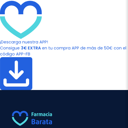
¡Descarga nuestra APP!
Consigue
3€ EXTRA
en tu compra APP de más de 50€ con el
código APP-FB