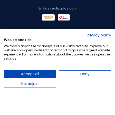
Envíos realizados con:
No lo decimos nosotros...
Privacy policy
We use cookies
¡Tu opinión es importante!
We may place these for analysis of our visitor data, to improve our
website, show personalised content and to give you a great website
experience. For more information about the cookies we use open the
settings.
Copyright © 2010-2026 Farmacia Barata S.L. Todos los
derechos reservados.
Accept all
Deny
No, adjust
Total:
8,80 €
9,55 €
−
+
Añadir al carrito