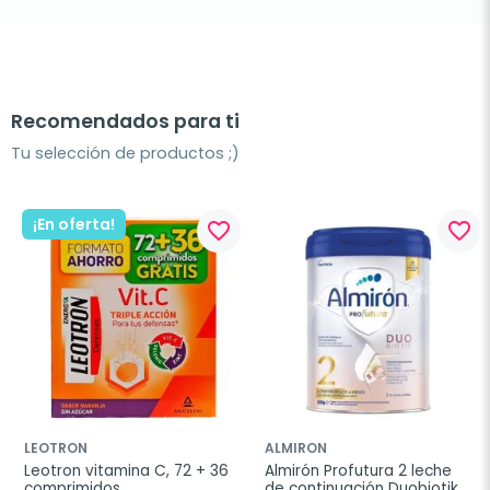
Recomendados para ti
Tu selección de productos ;)
¡En oferta!
favorite_border
favorite_border
LEOTRON
ALMIRON
Leotron vitamina C, 72 + 36 
Almirón Profutura 2 leche 
comprimidos
de continuación Duobiotik, 