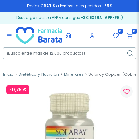
Envíos
GRATIS
a Península en pedidos
+65€
Descarga nuestra APP y consigue
-3€ EXTRA
:
APP-FB
;)
0
0
menu
Inicio
Dietética y Nutrición
Minerales
Solaray Copper (Cobre) 
-0,75 €
favorite_border