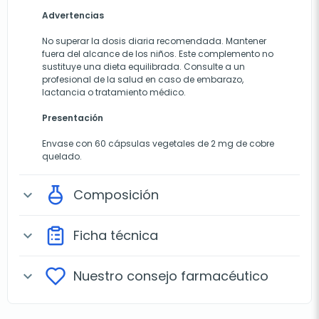
Advertencias
No superar la dosis diaria recomendada. Mantener
fuera del alcance de los niños. Este complemento no
sustituye una dieta equilibrada. Consulte a un
profesional de la salud en caso de embarazo,
lactancia o tratamiento médico.
Presentación
Envase con 60 cápsulas vegetales de 2 mg de cobre
quelado.
Composición
expand_more
Ficha técnica
expand_more
Nuestro consejo farmacéutico
expand_more