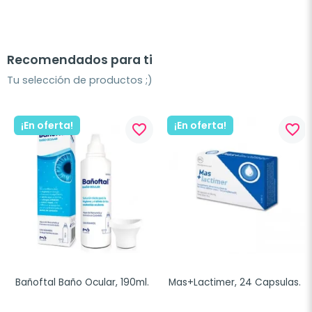
Recomendados para ti
Tu selección de productos ;)
¡En oferta!
¡En oferta!
favorite_border
favorite_border
Bañoftal Baño Ocular, 190ml.
Mas+Lactimer, 24 Capsulas.