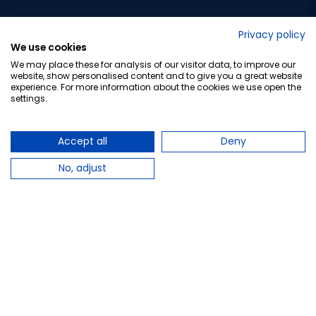
No lo decimos nosotros...
Privacy policy
We use cookies
¡Tu opinión es importante!
We may place these for analysis of our visitor data, to improve our
website, show personalised content and to give you a great website
experience. For more information about the cookies we use open the
settings.
Copyright © 2010-2026 Farmacia Barata S.L. Todos los
derechos reservados.
Accept all
Deny
No, adjust
Total:
38,00 €
−
+
Añadir al carrito