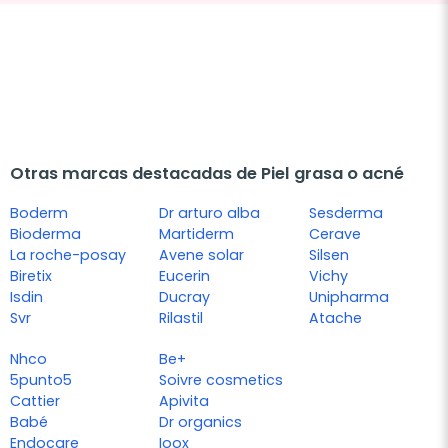
Otras marcas destacadas de Piel grasa o acné
Boderm
Dr arturo alba
Sesderma
Bioderma
Martiderm
Cerave
La roche-posay
Avene solar
Silsen
Biretix
Eucerin
Vichy
Isdin
Ducray
Unipharma
Svr
Rilastil
Atache
Nhco
Be+
5punto5
Soivre cosmetics
Cattier
Apivita
Babé
Dr organics
Endocare
Ioox