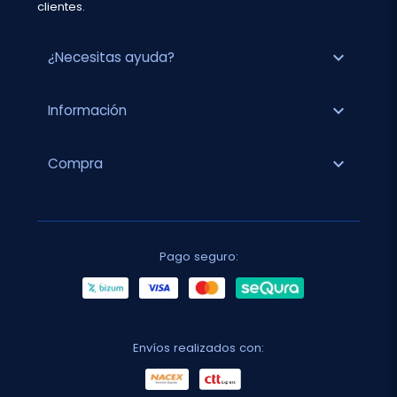
clientes.
expand_more
¿Necesitas ayuda?
expand_more
Información
expand_more
Compra
Pago seguro:
Envíos realizados con: