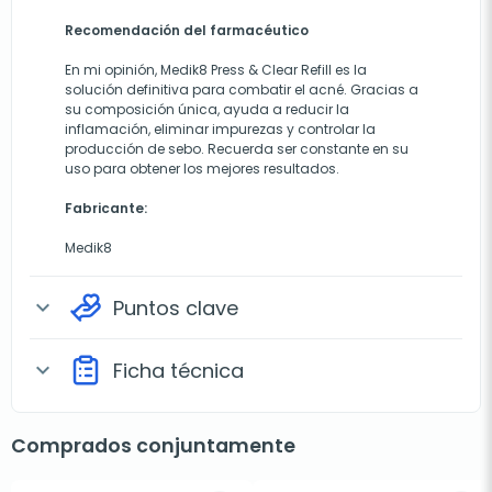
Recomendación del farmacéutico
En mi opinión, Medik8 Press & Clear Refill es la
solución definitiva para combatir el acné. Gracias a
su composición única, ayuda a reducir la
inflamación, eliminar impurezas y controlar la
producción de sebo. Recuerda ser constante en su
uso para obtener los mejores resultados.
Fabricante:
Medik8
Puntos clave
expand_more
Ficha técnica
expand_more
Comprados conjuntamente