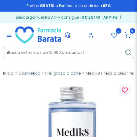
Envíos
GRATIS
a Península en pedidos
+65€
Descarga nuestra APP y consigue
-3€ EXTRA
:
APP-FB
;)
0
0
menu
Inicio
Cosmética
Piel grasa o acné
Medik8 Press & clear refill
favorite_border