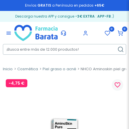
Envíos
GRATIS
a Península en pedidos
+65€
Descarga nuestra APP y consigue
-3€ EXTRA
:
APP-FB
;)
0
0
menu
Inicio
Cosmética
Piel grasa o acné
NHCO Aminoskin piel gra
-4,75 €
favorite_border