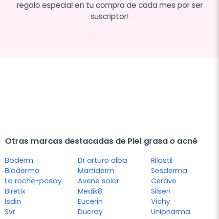
regalo especial en tu compra de cada mes por ser
suscriptor!
Otras marcas destacadas de Piel grasa o acné
Boderm
Dr arturo alba
Rilastil
Bioderma
Martiderm
Sesderma
La roche-posay
Avene solar
Cerave
Biretix
Medik8
Silsen
Isdin
Eucerin
Vichy
Svr
Ducray
Unipharma