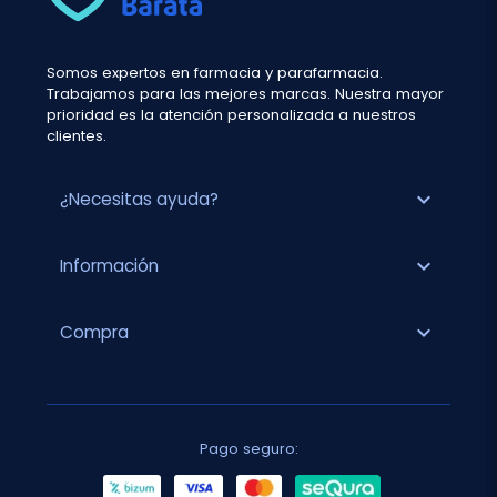
Somos expertos en farmacia y parafarmacia.
Trabajamos para las mejores marcas. Nuestra mayor
prioridad es la atención personalizada a nuestros
clientes.
expand_more
¿Necesitas ayuda?
expand_more
Información
expand_more
Compra
Pago seguro: