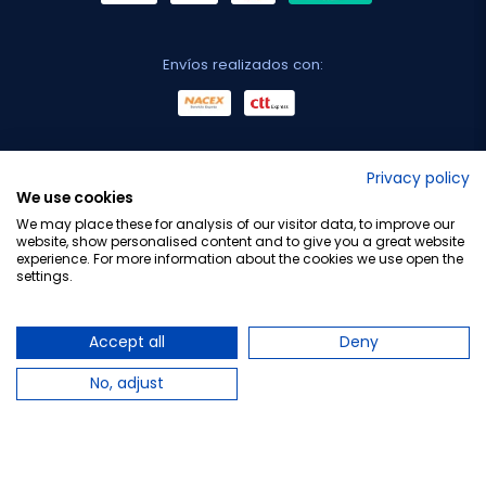
Envíos realizados con:
No lo decimos nosotros...
Privacy policy
We use cookies
¡Tu opinión es importante!
We may place these for analysis of our visitor data, to improve our
website, show personalised content and to give you a great website
experience. For more information about the cookies we use open the
settings.
Copyright © 2010-2026 Farmacia Barata S.L. Todos los
derechos reservados.
Accept all
Deny
No, adjust
Total:
18,25 €
23,00 €