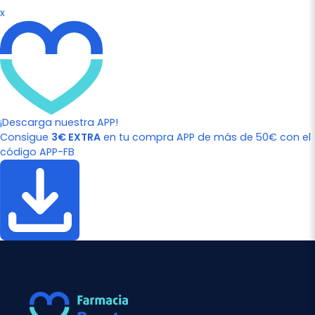
x
¡Descarga nuestra APP!
Consigue
3€ EXTRA
en tu compra APP de más de 50€ con el
código APP-FB