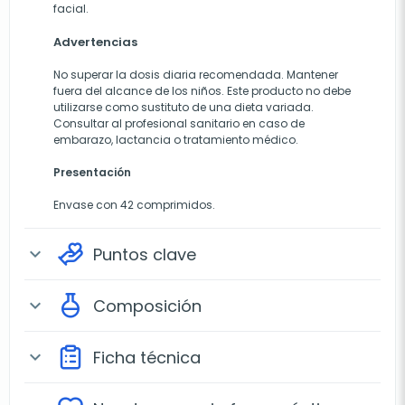
facial.
Advertencias
No superar la dosis diaria recomendada. Mantener
fuera del alcance de los niños. Este producto no debe
utilizarse como sustituto de una dieta variada.
Consultar al profesional sanitario en caso de
embarazo, lactancia o tratamiento médico.
Presentación
Envase con 42 comprimidos.
Puntos clave
expand_more
Composición
expand_more
Ficha técnica
expand_more