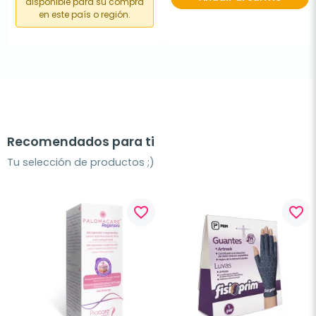
disponible para su compra
en este país o región.
Recomendados para ti
Tu selección de productos ;)
favorite_border
favorite_border