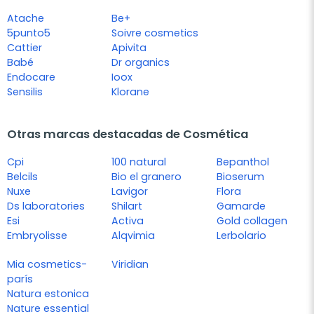
Atache
Be+
5punto5
Soivre cosmetics
Cattier
Apivita
Babé
Dr organics
Endocare
Ioox
Sensilis
Klorane
Otras marcas destacadas de Cosmética
Cpi
100 natural
Bepanthol
Belcils
Bio el granero
Bioserum
Nuxe
Lavigor
Flora
Ds laboratories
Shilart
Gamarde
Esi
Activa
Gold collagen
Embryolisse
Alqvimia
Lerbolario
Mia cosmetics-
Viridian
parís
Natura estonica
Nature essential