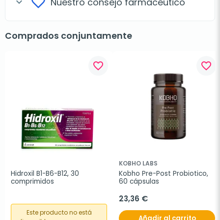
Nuestro consejo farmacéutico
expand_more
Comprados conjuntamente
favorite_border
favorite_border
KOBHO LABS
Hidroxil B1-B6-B12, 30 
Kobho Pre-Post Probiotico, 
comprimidos
60 cápsulas
23,36 €
Este producto no está
Añadir al carrito