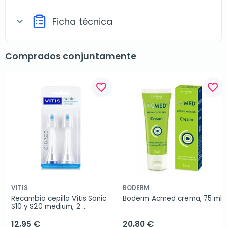
Ficha técnica
expand_more
Comprados conjuntamente
favorite_border
favorite_border
VITIS
BODERM
Recambio cepillo Vitis Sonic 
Boderm Acmed crema, 75 ml
S10 y S20 medium, 2 
unidades.
12,95 €
20,80 €