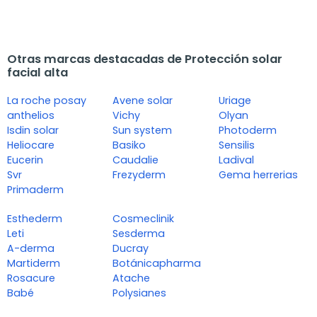
Otras marcas destacadas de Protección solar
facial alta
La roche posay
Avene solar
Uriage
anthelios
Vichy
Olyan
Isdin solar
Sun system
Photoderm
Heliocare
Basiko
Sensilis
Eucerin
Caudalie
Ladival
Svr
Frezyderm
Gema herrerias
Primaderm
Esthederm
Cosmeclinik
Leti
Sesderma
A-derma
Ducray
Martiderm
Botánicapharma
Rosacure
Atache
Babé
Polysianes