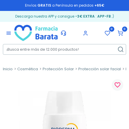
Envíos
GRATIS
a Península en pedidos
+65€
Descarga nuestra APP y consigue
-3€ EXTRA
:
APP-FB
;)
0
0
menu
Inicio
Cosmética
Protección Solar
Protección solar facial
P
favorite_border