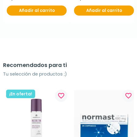
Añadir al carrito
Añadir al carrito
Recomendados para ti
Tu selección de productos ;)
¡En oferta!
favorite_border
favorite_border