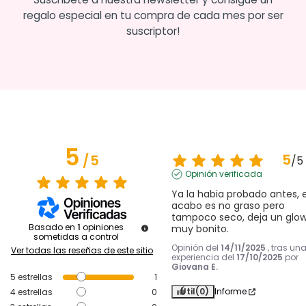
regalo especial en tu compra de cada mes por ser
suscriptor!
5
5
/
5
/
5
Opinión verificada
Ya la habia probado antes, el
acabo es no graso pero 
tampoco seco, deja un glow
Basado en
1
opiniones
muy bonito.
sometidas a control
Opinión del
14/11/2025
, tras un
Ver todas las reseñas de este sitio
experiencia del
17/10/2025
por
Giovana E.
5
estrellas
1
Útil
(0)
Informe
4
estrellas
0