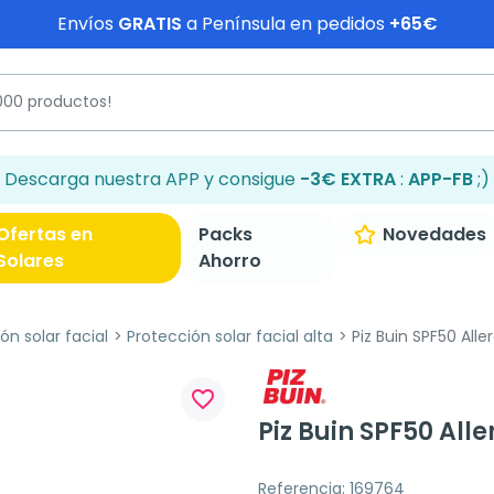
Envíos
GRATIS
a Península en pedidos
+65€
Descarga nuestra APP y consigue
-3€ EXTRA
:
APP-FB
;)
Ofertas en
Packs
Novedades
Solares
Ahorro
ón solar facial
Protección solar facial alta
Piz Buin SPF50 Alle
favorite_border
Piz Buin SPF50 All
Referencia: 169764