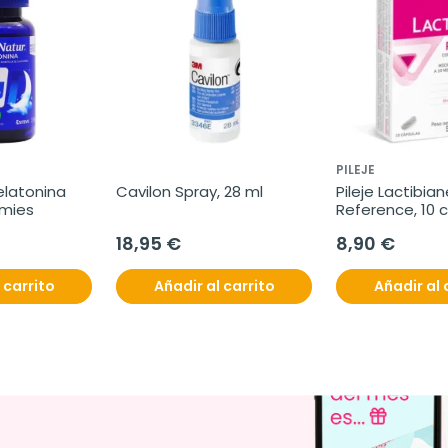
PILEJE
latonina 
Cavilon Spray, 28 ml
Pileje Lactibian
mmies
Reference, 10 
18,95 €
8,90 €
 carrito
Añadir al carrito
Añadir al 