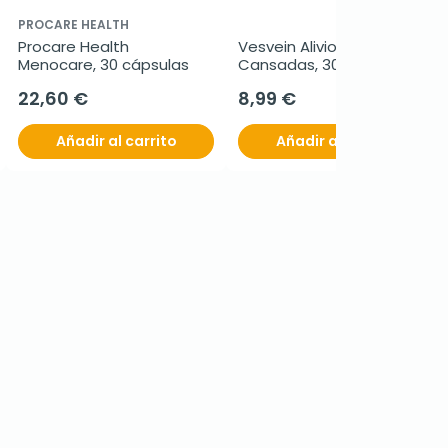
PROCARE HEALTH
Procare Health 
Vesvein Alivio Piernas 
Menocare, 30 cápsulas
Cansadas, 30 
comprimidos doble capa
22,60 €
8,99 €
Añadir al carrito
Añadir al carrito