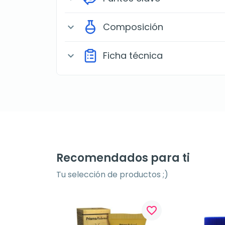
Composición
expand_more
Ficha técnica
expand_more
Recomendados para ti
Tu selección de productos ;)
favorite_border