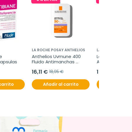
LA ROCHE POSAY ANTHELIOS
LA ROCHE POSAY 
e 
Anthelios Uvmune 400 
La Roche-Posay 
capsulas
Fluido Antimanchas 
Anthelios UV-Air
SPF50+, 50 ml
Sérum Solar, 50
16,11 €
15,26 €
18,95 €
17,95 €
carrito
Añadir al carrito
Añadir al c