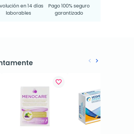
volución en 14 días
Pago 100% seguro
laborables
garantizado
keyboard_arrow_left
keyboard_arrow_right
ntamente
Anterior
Siguiente
favorite_border
favorite_border