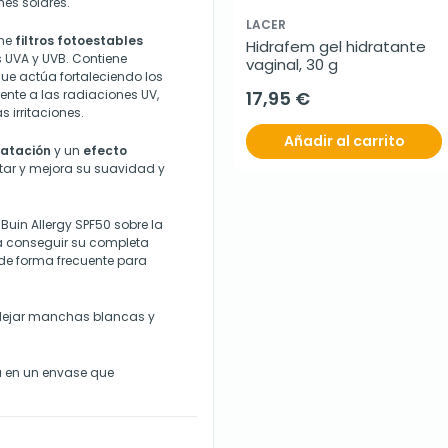
nes solares.
LACER
ene
filtros fotoestables
Hidrafem gel hidratante 
 UVA y UVB. Contiene
vaginal, 30 g
que actúa fortaleciendo los
ente a las radiaciones UV,
17,95 €
s irritaciones.
Añadir al carrito
ratación
y un
efecto
estar y mejora su suavidad y
Buin Allergy SPF50 sobre la
a conseguir su completa
 de forma frecuente para
 dejar manchas blancas y
ta en un envase que