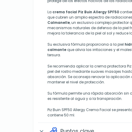
protege de los efectos nocivos de las radiacio
La
crema facial Piz Buin Allergy SPF50
conti
que cubren un amplio espectro de radiaciones
Calmanelle
, un exclusivo complejo protector 
mecanismos naturales de defensa de la piel fr
mejora la tolerancia de la piel al sol y reduce la
Su exclusiva fórmula proporciona a la piel
hid
calmante
que alivia las irritaciones y el mal
tersura.
Se recomienda aplicar la crema protectora Piz 
piel del rostro mediante suaves masajes hast
absorción. Se aconseja renovar la aplicación
mantener el nivel de protección.
Su fórmula permite una rápida absorción sin
es resistente al agua y a la transpiración.
Piz Buin SPF50 Allergy Crema Facial se presen
contiene 50 ml.
Puntos clave
expand_more