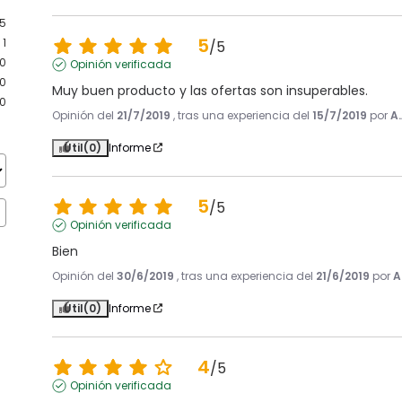
5
5
1
/
5
0
Opinión verificada
0
Muy buen producto y las ofertas son insuperables.
0
Opinión del
21/7/2019
, tras una experiencia del
15/7/2019
por
A.
Útil
(0)
Informe
5
/
5
Opinión verificada
Bien
Opinión del
30/6/2019
, tras una experiencia del
21/6/2019
por
A
Útil
(0)
Informe
4
/
5
Opinión verificada