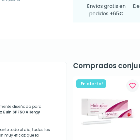
Envíos gratis en
De
pedidos +65€
Comprados conju
¡En oferta!
favorite_border
mente diseñada para
iz Buin
SPF50 Allergy
ante todo el día, todos los
ón muy eficaz que la