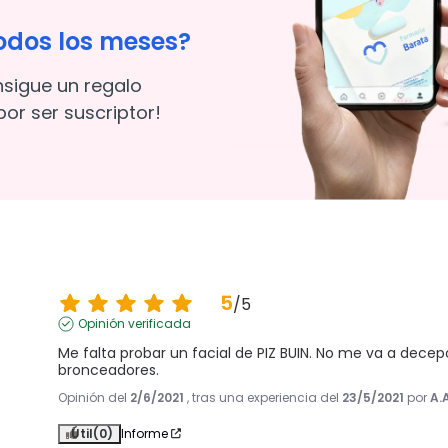
odos los meses?
nsigue un regalo
or ser suscriptor!
5
/
5
Opinión verificada
Me falta probar un facial de PIZ BUIN. No me va a decep
bronceadores.
Opinión del
2/6/2021
, tras una experiencia del
23/5/2021
por
A.
Útil
(0)
Informe