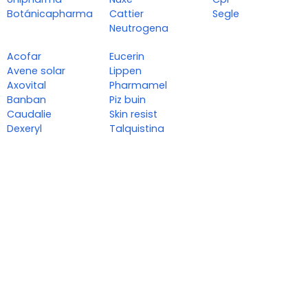
Botánicapharma
Cattier
Segle
Neutrogena
Acofar
Eucerin
Avene solar
Lippen
Axovital
Pharmamel
Banban
Piz buin
Caudalie
Skin resist
Dexeryl
Talquistina