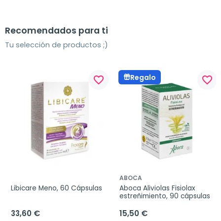
Recomendados para ti
Tu selección de productos ;)
Regalo
favorite_border
favorite_border
ABOCA
Libicare Meno, 60 Cápsulas
Aboca Aliviolas Fisiolax 
estreñimiento, 90 cápsulas
33,60 €
15,50 €