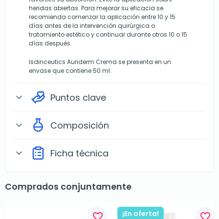
heridas abiertas. Para mejorar su eficacia se
recomienda comenzar la aplicación entre 10 y 15
días antes de la intervención quirúrgica o
tratamiento estético y continuar durante otros 10 o 15
días después.
Isdinceutics Auriderm Crema se presenta en un
envase que contiene 50 ml.
Puntos clave
expand_more
Composición
expand_more
Ficha técnica
expand_more
Comprados conjuntamente
¡En oferta!
favorite_border
favorite_border