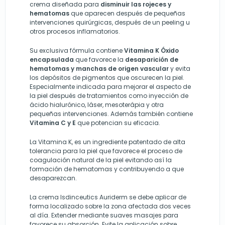
crema diseñada para
disminuir las rojeces y
hematomas
que aparecen después de pequeñas
intervenciones quirúrgicas, después de un peeling u
otros procesos inflamatorios.
Su exclusiva fórmula contiene
Vitamina K Óxido
encapsulada
que favorece la
desaparición de
hematomas y manchas de origen vascular
y evita
los depósitos de pigmentos que oscurecen la piel.
Especialmente indicada para mejorar el aspecto de
la piel después de tratamientos como inyección de
ácido hialurónico, láser, mesoterápia y otra
pequeñas intervenciones. Además también contiene
Vitamina C y E
que potencian su eficacia.
La Vitamina K, es un ingrediente patentado de alta
tolerancia para la piel que favorece el proceso de
coagulación natural de la piel evitando así la
formación de hematomas y contribuyendo a que
desaparezcan.
La crema Isdinceutics Auriderm se debe aplicar de
forma localizado sobre la zona afectada dos veces
al día. Extender mediante suaves masajes para
favorece su absorción. Evite la aplicación sobre