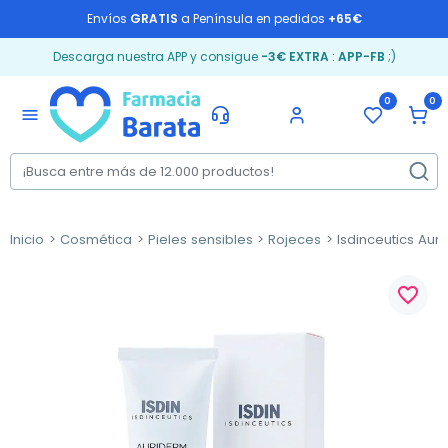
Envíos
GRATIS
a Península en pedidos
+65€
Descarga nuestra APP y consigue
-3€ EXTRA
:
APP-FB
;)
0
0
menu
Inicio
Cosmética
Pieles sensibles
Rojeces
Isdinceutics Aur
favorite_border