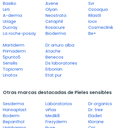
Basiko
Avene
Svr
Leti
Olyan
Ozoaqua
A-derma
Neostrata
Rilastil
Uriage
Cetaphil
Ioox
Ducray
Rosacure
Cosmeclinik
La roche-posay
Bioderma
Be+
Martiderm
Dr arturo alba
Primaderm
Atache
5punto5
Benecos
Sensilis
Ds laboratories
Topicrem
Erborian
Linatox
Etat pur
Otras marcas destacadas de Pieles sensibles
Sesderma
Laboratorios
Dr organics
Hansaplast
viñas
Dr. tree
Boderm
Medik8
Eladiet
Bepanthol
Frezyderm
Klorane
Unipharma
Nuxe
Cpi