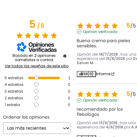
5
5
/
5
/
5
Opinión verificada
Buena crema para pieles 
sensibles.
Opinión del
18/7/2026
, tras una
Basado en
2
opiniones
experiencia del
15/6/2026
por
D
sometidas a control
Kelver M.
Ver todas las reseñas de este sitio
Útil
(0)
Informe
5
estrellas
2
4
estrellas
0
3
estrellas
0
5
/
5
2
estrellas
0
Opinión verificada
1
estrella
0
recomendado por los 
flebologos
Ordenar las opiniones
Opinión del
13/6/2018
, tras una
experiencia del
4/6/2018
por
A.A