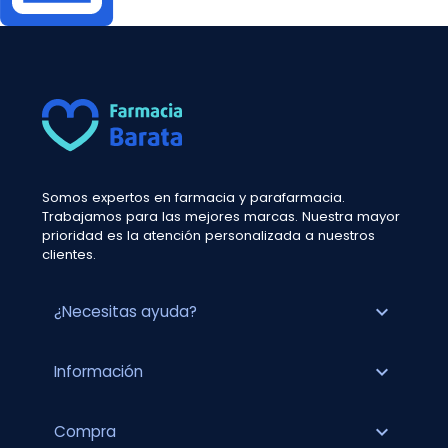
Somos expertos en farmacia y parafarmacia.
Trabajamos para las mejores marcas. Nuestra mayor
prioridad es la atención personalizada a nuestros
clientes.
expand_more
¿Necesitas ayuda?
expand_more
Información
expand_more
Compra