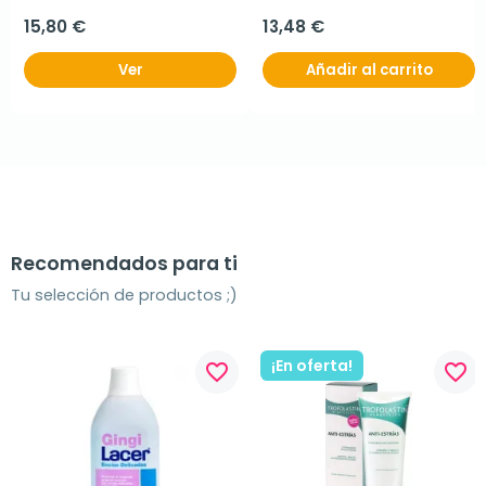
15,80 €
13,48 €
Ver
Añadir al carrito
Recomendados para ti
Tu selección de productos ;)
¡En oferta!
favorite_border
favorite_border