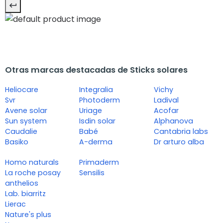
Otras marcas destacadas de Sticks solares
Heliocare
Integralia
Vichy
Svr
Photoderm
Ladival
Avene solar
Uriage
Acofar
Sun system
Isdin solar
Alphanova
Caudalie
Babé
Cantabria labs
Basiko
A-derma
Dr arturo alba
Homo naturals
Primaderm
La roche posay
Sensilis
anthelios
Lab. biarritz
Lierac
Nature's plus