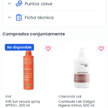
Puntos clave
expand_more
Ficha técnica
expand_more
Comprados conjuntamente
No disponible
favorite_border
favorite_border
SVR
CUMLAUDE LAB
SVR Sun secure spray 
Cumlaude Lab Deligyn 
SPF50+, 200 ml
Higiene Intima, 500 ml