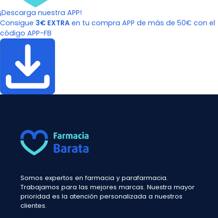
¡Descarga nuestra APP!
Consigue
3€ EXTRA
en tu compra APP de más de 50€ con el
código APP-FB
Somos expertos en farmacia y parafarmacia.
Trabajamos para las mejores marcas. Nuestra mayor
prioridad es la atención personalizada a nuestros
clientes.