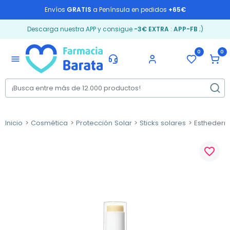
Envíos
GRATIS
a Península en pedidos
+65€
Descarga nuestra APP y consigue
-3€ EXTRA
:
APP-FB
;)
0
0
menu
Inicio
Cosmética
Protección Solar
Sticks solares
Esthederm 
favorite_border