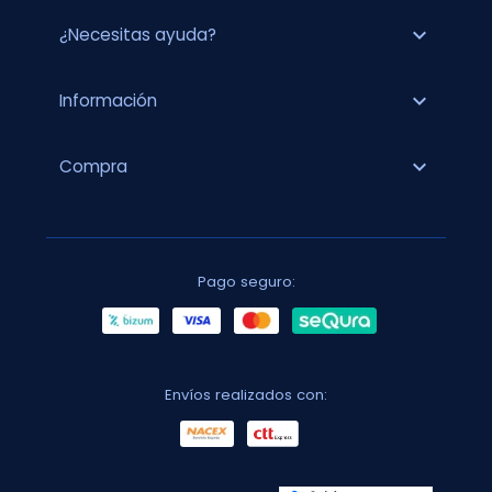
expand_more
¿Necesitas ayuda?
expand_more
Información
expand_more
Compra
Pago seguro:
Envíos realizados con: