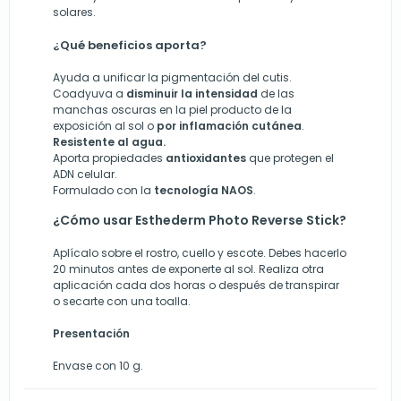
solares.
¿Qué beneficios aporta?
Ayuda a unificar la pigmentación del cutis.
Coadyuva a
disminuir la intensidad
de las
manchas oscuras en la piel producto de la
exposición al sol o
por inflamación cutánea
.
Resistente al agua.
Aporta propiedades
antioxidantes
que protegen el
ADN celular.
Formulado con la
tecnología NAOS
.
¿Cómo usar Esthederm Photo Reverse Stick?
Aplícalo sobre el rostro, cuello y escote. Debes hacerlo
20 minutos antes de exponerte al sol. Realiza otra
aplicación cada dos horas o después de transpirar
o secarte con una toalla.
Presentación
Envase con 10 g.