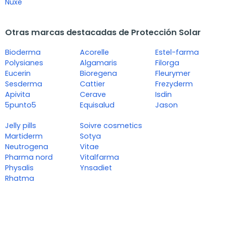
Nuxe
Otras marcas destacadas de Protección Solar
Bioderma
Acorelle
Estel-farma
Polysianes
Algamaris
Filorga
Eucerin
Bioregena
Fleurymer
Sesderma
Cattier
Frezyderm
Apivita
Cerave
Isdin
5punto5
Equisalud
Jason
Jelly pills
Soivre cosmetics
Martiderm
Sotya
Neutrogena
Vitae
Pharma nord
Vitalfarma
Physalis
Ynsadiet
Rhatma