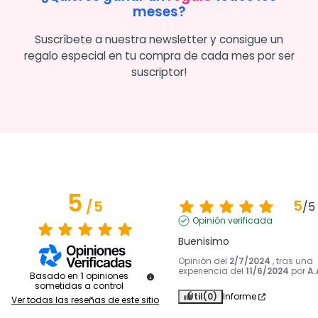
meses?
Suscríbete a nuestra newsletter y consigue un
regalo especial en tu compra de cada mes por ser
suscriptor!
5
5
/
5
/
5
Opinión verificada
Buenisimo
Opinión del
2/7/2024
, tras una
experiencia del
11/6/2024
por
A.
Basado en
1
opiniones
sometidas a control
Útil
(0)
Informe
Ver todas las reseñas de este sitio