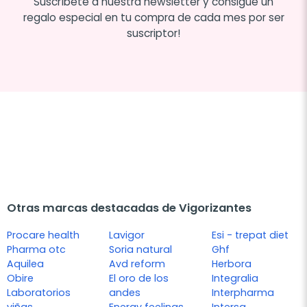
Suscríbete a nuestra newsletter y consigue un
regalo especial en tu compra de cada mes por ser
suscriptor!
Otras marcas destacadas de Vigorizantes
Procare health
Lavigor
Esi - trepat diet
Pharma otc
Soria natural
Ghf
Aquilea
Avd reform
Herbora
Obire
El oro de los
Integralia
Laboratorios
andes
Interpharma
viñas
Energy feelings
Intersa