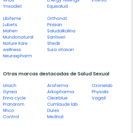
Ynsadiet
Equisalud
Libifeme
Orthonat
Lubets
Pinisan
Mahen
Saludalkalina
Mundonatural
Santiveri
Nature kare
Shedir
wellness
Sura vitasan
Neuraxpharm
Otras marcas destacadas de Salud Sexual
Uriach
Arafarma
Ozonelab
Gynea
Arkopharma
Physalis
Enna cycle
Clearblue
Vagisil
Pranarom
Cumlaude lab
Nhco
Durex
Control
Mednat