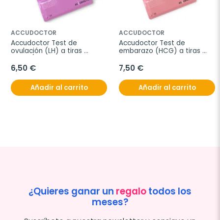
ACCUDOCTOR
ACCUDOCTOR
Accudoctor Test de 
Accudoctor Test de 
ovulación (LH) a tiras 
embarazo (HCG) a tiras 
25mIU/mL, Caja de 10 
10miu, Caja de 10 pruebas
pruebas
6,50 €
7,50 €
Añadir al carrito
Añadir al carrito
¿Quieres ganar un
regalo
todos los
meses?