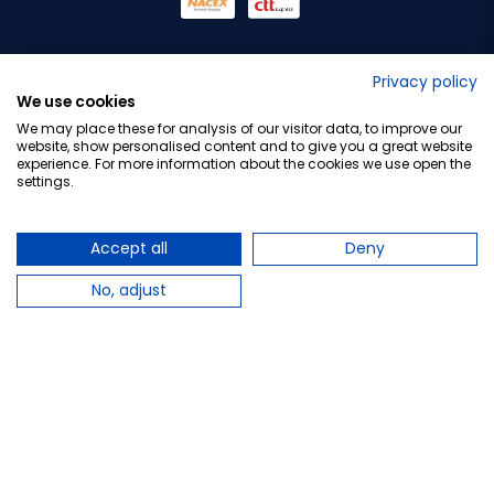
No lo decimos nosotros...
Privacy policy
We use cookies
¡Tu opinión es importante!
We may place these for analysis of our visitor data, to improve our
website, show personalised content and to give you a great website
experience. For more information about the cookies we use open the
settings.
Copyright © 2010-2026 Farmacia Barata S.L. Todos los
derechos reservados.
Accept all
Deny
No, adjust
Total:
22,25 €
−
+
Añadir al carrito