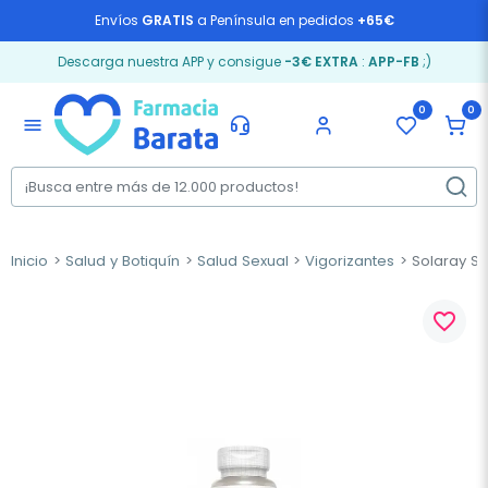
Envíos
GRATIS
a Península en pedidos
+65€
Descarga nuestra APP y consigue
-3€ EXTRA
:
APP-FB
;)
0
0
menu
Inicio
Salud y Botiquín
Salud Sexual
Vigorizantes
Solaray Se
favorite_border