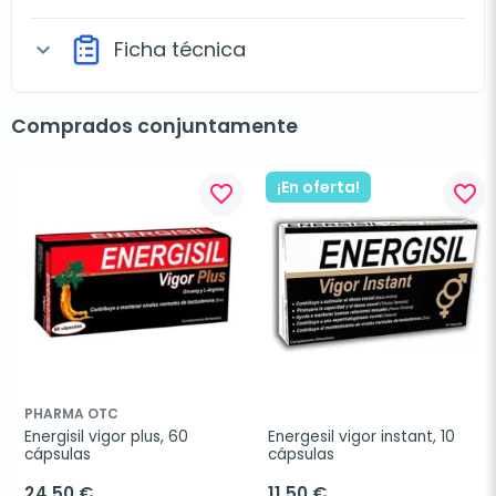
Ficha técnica
expand_more
Comprados conjuntamente
¡En oferta!
favorite_border
favorite_border
PHARMA OTC
Energisil vigor plus, 60 
Energesil vigor instant, 10 
cápsulas
cápsulas
24,50 €
11,50 €