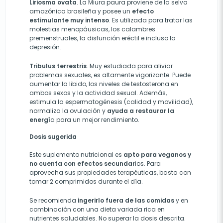
Liriosma ovata
. La Miura paura proviene de la selva
amazónica brasileña y posee un
efecto
estimulante muy intenso
. Es utilizada para tratar las
molestias menopáusicas, los calambres
premenstruales, la disfunción eréctil e incluso la
depresión.
Tribulus terrestris
. Muy estudiada para aliviar
problemas sexuales, es altamente vigorizante. Puede
aumentar la libido, los niveles de testosterona en
ambos sexos y la actividad sexual. Además,
estimula la espermatogénesis (calidad y movilidad),
normaliza la ovulación y
ayuda a restaurar la
energí
a para un mejor rendimiento.
Dosis sugerida
Este suplemento nutricional es
apto para veganos y
no cuenta con efectos secundar
ios. Para
aprovecha sus propiedades terapéuticas, basta con
tomar 2 comprimidos durante el día.
Se recomienda
ingerirlo fuera de las comidas
y en
combinación con una dieta variada rica en
nutrientes saludables. No superar la dosis descrita.