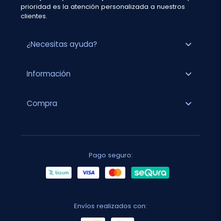
prioridad es la atención personalizada a nuestros
clientes.
expand_more
¿Necesitas ayuda?
expand_more
Información
expand_more
Compra
Pago seguro:
Envíos realizados con: