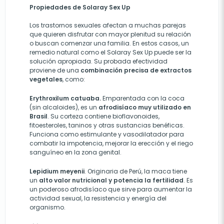
Propiedades de Solaray Sex Up
Los trastornos sexuales afectan a muchas parejas
que quieren disfrutar con mayor plenitud su relación
o buscan comenzar una familia. En estos casos, un
remedio natural como el Solaray Sex Up puede ser la
solución apropiada. Su probada efectividad
proviene de una
combinación precisa de extractos
vegetales
, como:
Erythroxilum catuaba.
Emparentada con la coca
(sin alcaloides), es un
afrodisíaco muy utilizado en
Brasil
. Su corteza contiene bioflavonoides,
fitoesteroles, taninos y otras sustancias benéficas.
Funciona como estimulante y vasodilatador para
combatir la impotencia, mejorar la erección y el riego
sanguíneo en la zona genital.
Lepidium meyenii
. Originaria de Perú, la maca tiene
un
alto valor nutricional y potencia la fertilidad
. Es
un poderoso afrodisíaco que sirve para aumentar la
actividad sexual, la resistencia y energía del
organismo.