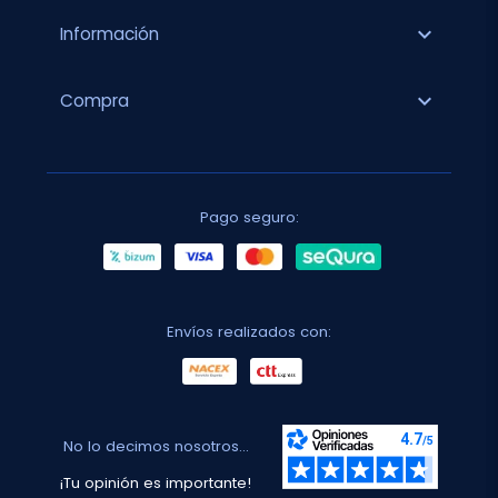
expand_more
Información
expand_more
Compra
Pago seguro:
Envíos realizados con:
No lo decimos nosotros...
¡Tu opinión es importante!