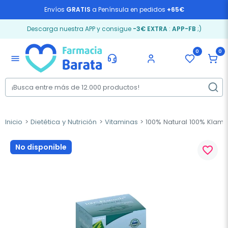
Envíos
GRATIS
a Península en pedidos
+65€
Descarga nuestra APP y consigue
-3€ EXTRA
:
APP-FB
;)
0
0
menu
Inicio
Dietética y Nutrición
Vitaminas
100% Natural 100% Klama
No disponible
favorite_border