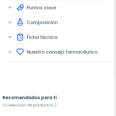
Puntos clave
expand_more
Composición
expand_more
Ficha técnica
expand_more
Nuestro consejo farmacéutico
expand_more
Recomendados para ti
Tu selección de productos ;)