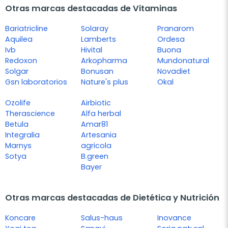
Otras marcas destacadas de Vitaminas
Bariatricline
Solaray
Pranarom
Aquilea
Lamberts
Ordesa
Ivb
Hivital
Buona
Redoxon
Arkopharma
Mundonatural
Solgar
Bonusan
Novadiet
Gsn laboratorios
Nature's plus
Okal
Ozolife
Airbiotic
Therascience
Alfa herbal
Betula
Amar81
Integralia
Artesania
Marnys
agricola
Sotya
B.green
Bayer
Otras marcas destacadas de Dietética y Nutrición
Koncare
Salus-haus
Inovance