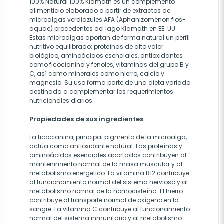
100% Natural 100% Klamath es un complemento
alimenticio elaborado a partir de extractos de
microalgas verdiazules AFA (Aphanizomenon flos-
aquae) procedentes del lago Klamath en EE. UU.
Estas microalgas aportan de forma natural un perfil
nutritivo equilibrado: proteínas de alto valor
biológico, aminoácidos esenciales, antioxidantes
como ficocianina y fenoles, vitaminas del grupo B y
C, así como minerales como hierro, calcio y
magnesio. Su uso forma parte de una dieta variada
destinada a complementar los requerimientos
nutricionales diarios.
Propiedades de sus ingredientes
La ficocianina, principal pigmento de la microalga,
actúa como antioxidante natural. Las proteínas y
aminoácidos esenciales aportados contribuyen al
mantenimiento normal de la masa muscular y al
metabolismo energético. La vitamina B12 contribuye
al funcionamiento normal del sistema nervioso y al
metabolismo normal de la homocisteína. El hierro
contribuye al transporte normal de oxígeno en la
sangre. La vitamina C contribuye al funcionamiento
normal del sistema inmunitario y al metabolismo