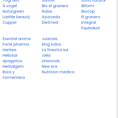
Yogi tea
Sanavi
Soria natural
A vogel
Bio el granero
Biform
Naturgreen
Robis
Biocop
Lashile beauty
Ayurveda
El granero
Cupper
Dietmed
integral
Equisalud
Esential aroms
Juanola
Forte pharma
King soba
Haritea
La finestra sul
Heliosar
cielo
spagyrica
Linwoods
Herbalgem
New era
Ibiza y
Nutricion medica
formentera