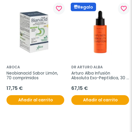
Regalo
favorite_border
favorite_border
ABOCA
DR ARTURO ALBA
Neobianacid Sabor Limón, 
Arturo Alba Infusión 
70 comprimidos
Absoluta Exo-Peptídica, 30 
ml
17,75 €
67,15 €
Añadir al carrito
Añadir al carrito