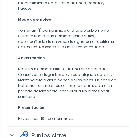
mantenimiento de la salud de uñas, cabello y
huesos.
Modo de empleo
Tomar un (1) comprimido al día, preferiblemente
durante una de las comidas principales,
acompañado de un vaso de agua para facilitar su
absorción. No exceder la dosis recomendada.
Advertencias
No utilizar como sustituto de una dieta variada.
Conservar en lugar fresco y seco, alejado de la luz.
Mantener fuera del alcance de los niños. En caso de
tratamientos médicos o si está embarazada o en
periodo de lactancia, consultar a un profesional
sanitario.
Presentación
Envase con 100 comprimidos.
Puntos clave
expand_more