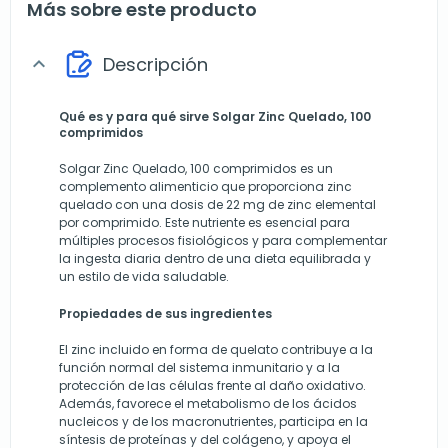
Más sobre este producto
Descripción
expand_more
Qué es y para qué sirve Solgar Zinc Quelado, 100
comprimidos
Solgar Zinc Quelado, 100 comprimidos es un
complemento alimenticio que proporciona zinc
quelado con una dosis de 22 mg de zinc elemental
por comprimido. Este nutriente es esencial para
múltiples procesos fisiológicos y para complementar
la ingesta diaria dentro de una dieta equilibrada y
un estilo de vida saludable.
Propiedades de sus ingredientes
El zinc incluido en forma de quelato contribuye a la
función normal del sistema inmunitario y a la
protección de las células frente al daño oxidativo.
Además, favorece el metabolismo de los ácidos
nucleicos y de los macronutrientes, participa en la
síntesis de proteínas y del colágeno, y apoya el