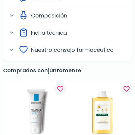
Composición
expand_more
Ficha técnica
expand_more
Nuestro consejo farmacéutico
expand_more
Comprados conjuntamente
favorite_border
favorite_border