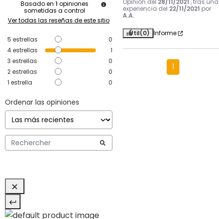
Opinión del
28/11/2021
, tras una
Basado en
1
opiniones
experiencia del
22/11/2021
por
sometidas a control
A.A.
Ver todas las reseñas de este sitio
Útil
(0)
Informe
5
estrellas
0
4
estrellas
1
3
estrellas
0
1
2
estrellas
0
1
estrella
0
Ordenar las opiniones