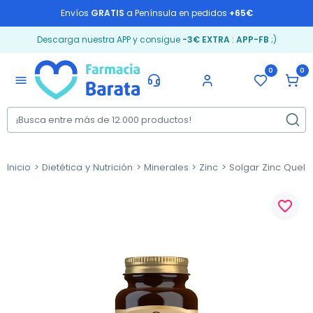
Envíos
GRATIS
a Península en pedidos
+65€
Descarga nuestra APP y consigue
-3€ EXTRA
:
APP-FB
;)
0
0
menu
Inicio
Dietética y Nutrición
Minerales
Zinc
Solgar Zinc Quela
favorite_border