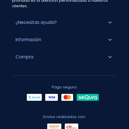
prioridad es la atención personalizada a nuestros
clientes.
expand_more
¿Necesitas ayuda?
expand_more
Información
expand_more
Compra
Pago seguro:
Envíos realizados con: