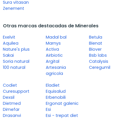
Sura vitasan
Zenement
Otras marcas destacadas de Minerales
Exelvit
Madal bal
Betula
Aquilea
Marnys
Bienat
Nature's plus
Activa
Biover
Sakai
Airbiotic
Bsb labs
Soria natural
Argital
Catalysis
100 natural
Artesania
Ceregumil
agricola
Codiet
Eladiet
Curesupport
Equisalud
Dexsil
Erbenobili
Dietmed
Ergonat galenic
Dimefar
Esi
Drasanvi
Esi - trepat diet