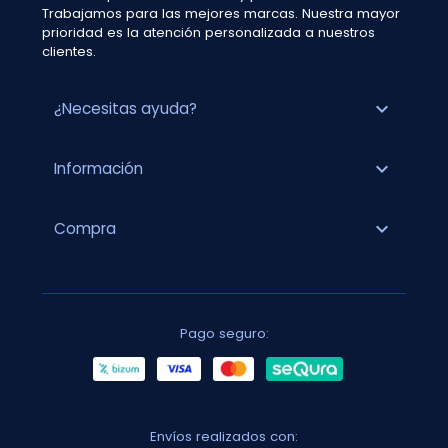
Trabajamos para las mejores marcas. Nuestra mayor
prioridad es la atención personalizada a nuestros
clientes.
expand_more
¿Necesitas ayuda?
expand_more
Información
expand_more
Compra
Pago seguro:
Envíos realizados con: