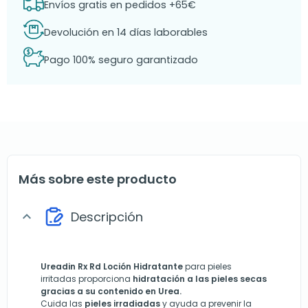
Envíos gratis en pedidos +65€
Devolución en 14 días laborables
Pago 100% seguro garantizado
Más sobre este producto
Descripción
expand_more
Ureadin Rx Rd Loción Hidratante
para pieles
irritadas proporciona
hidratación a las pieles secas
gracias a su contenido en Urea.
Cuida las
pieles irradiadas
y ayuda a prevenir la