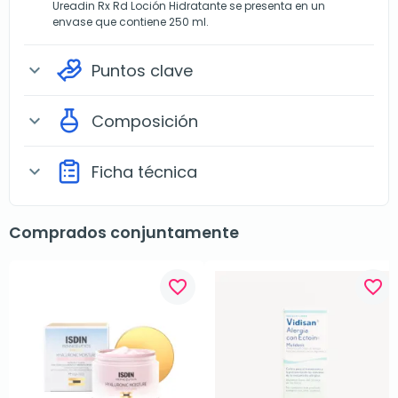
Ureadin Rx Rd Loción Hidratante se presenta en un
envase que contiene 250 ml.
Puntos clave
expand_more
Composición
expand_more
Ficha técnica
expand_more
Comprados conjuntamente
favorite_border
favorite_border