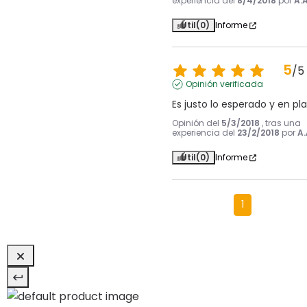
experiencia del
8/4/2018
por
A.A
Útil
(0)
Informe
5
/
5
Opinión verificada
Es justo lo esperado y en pla
Opinión del
5/3/2018
, tras una
experiencia del
23/2/2018
por
A.
Útil
(0)
Informe
1