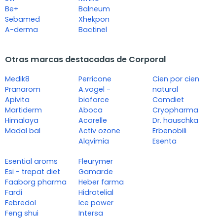
Be+
Balneum
Sebamed
Xhekpon
A-derma
Bactinel
Otras marcas destacadas de Corporal
Medik8
Perricone
Cien por cien
Pranarom
A.vogel -
natural
Apivita
bioforce
Comdiet
Martiderm
Aboca
Cryopharma
Himalaya
Acorelle
Dr. hauschka
Madal bal
Activ ozone
Erbenobili
Alqvimia
Esenta
Esential aroms
Fleurymer
Esi - trepat diet
Gamarde
Faaborg pharma
Heber farma
Fardi
Hidrotelial
Febredol
Ice power
Feng shui
Intersa