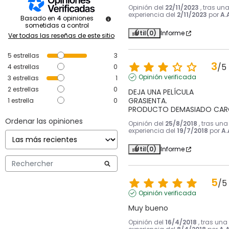
Opinión del
22/11/2023
, tras un
experiencia del
2/11/2023
por
A.
Basado en
4
opiniones
sometidas a control
Útil
(0)
Informe
Ver todas las reseñas de este sitio
5
estrellas
3
3
/
5
4
estrellas
0
Opinión verificada
3
estrellas
1
2
estrellas
0
DEJA UNA PELÍCULA 
GRASIENTA.

1
estrella
0
PRODUCTO DEMASIADO CA
Ordenar las opiniones
Opinión del
25/8/2018
, tras una
experiencia del
19/7/2018
por
A.
Útil
(0)
Informe
5
/
5
Opinión verificada
Muy bueno
Opinión del
16/4/2018
, tras una