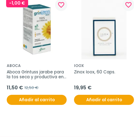
-1,00 €
favorite_border
favorite_border
ABOCA
IOOX
Aboca Grintuss jarabe para 
Zinox Ioox, 60 Caps.
la tos seca y productiva en 
adultos, 180 g
11,50 €
19,95 €
12,50 €
Añadir al carrito
Añadir al carrito