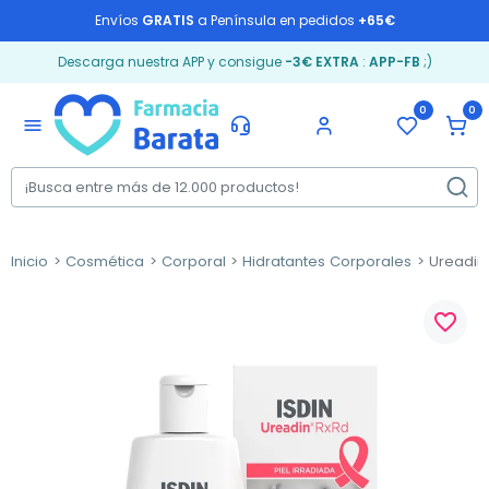
Envíos
GRATIS
a Península en pedidos
+65€
Descarga nuestra APP y consigue
-3€ EXTRA
:
APP-FB
;)
0
0
menu
Inicio
Cosmética
Corporal
Hidratantes Corporales
Ureadin 
favorite_border