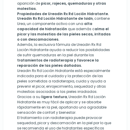
aparición de
picor, rojeces, quemaduras y otras
molestias.
Propiedades de Ureadin Rx Rd Loción Hidratante.
Ureadin Rx Rd Loción Hidratante de
Isidn
,
contiene
Urea, un componente activo con una
alta
capacidad de hidratación
que además c
alma el
picor y las molestias de las pieles secas, irritadas
o con descamaciones.
Además, la exclusiva fórmula de Ureadin Rx Rd
Loción Hidratante ayuda a reducir las posibilidades
de sufrir quemaduras en la piel durante los
tratamientos de radioterapia y favorece la
reparación de las pieles dañadas.
Ureadin Rx Rd Loción Hidratante está especialmente
indicada para el cuidado y la protección de las
pieles sometidas a radioterapia, cuida y ayuda a
prevenir el picor, enrojecimiento, sequedad y otras
molestias asociadas a las pieles irradiadas.
Gracias a su
ligera textura
, Ureadin Rx Rd Loción
Hidratante es muy fácil de aplicar y se absorbe
rápidamente en la piel, aportando una agradable
sensación de confort y bienestar.
El tratamiento con radioterapia puede provocar
sequedad, picor y descamación en la piel por lo que
se recomienda el uso de hidratantes específicos