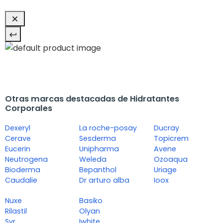
Otras marcas destacadas de Hidratantes
Corporales
Dexeryl
La roche-posay
Ducray
Cerave
Sesderma
Topicrem
Eucerin
Unipharma
Avene
Neutrogena
Weleda
Ozoaqua
Bioderma
Bepanthol
Uriage
Caudalie
Dr arturo alba
Ioox
Nuxe
Basiko
Rilastil
Olyan
Svr
Iwhite