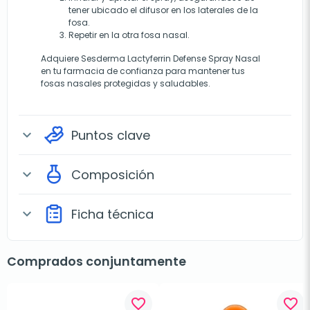
tener ubicado el difusor en los laterales de la
fosa.
Repetir en la otra fosa nasal.
Adquiere Sesderma Lactyferrin Defense Spray Nasal
en tu farmacia de confianza para mantener tus
fosas nasales protegidas y saludables.
Puntos clave
expand_more
Composición
expand_more
Ficha técnica
expand_more
Comprados conjuntamente
favorite_border
favorite_border