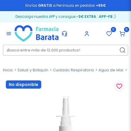
Envíos
GRATIS
a Península en pedidos
+65€
Descarga nuestra APP y consigue
-3€ EXTRA
:
APP-FB
;)
0
0
menu
Inicio
Salud y Botiquín
Cuidado Respiratorio
Agua de Mar
S
No disponible
favorite_border