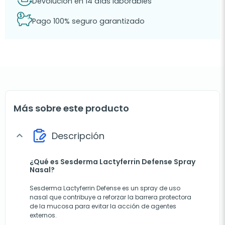
Devolución en 14 días laborables
Pago 100% seguro garantizado
Más sobre este producto
Descripción
expand_more
¿Qué es Sesderma Lactyferrin Defense Spray
Nasal?
Sesderma Lactyferrin Defense es un spray de uso
nasal que contribuye a reforzar la barrera protectora
de la mucosa para evitar la acción de agentes
externos.