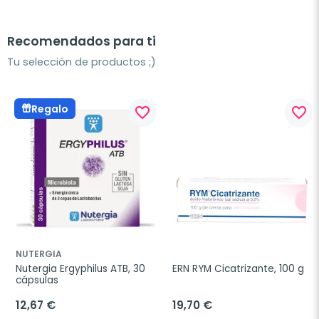
Recomendados para ti
Tu selección de productos ;)
Regalo
favorite_border
favorite_border
NUTERGIA
Nutergia Ergyphilus ATB, 30 
ERN RYM Cicatrizante, 100 g
cápsulas
12,67 €
19,70 €