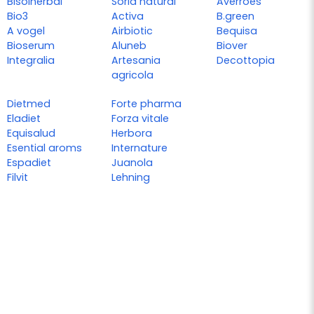
Bisolherbal
Soria natural
Averroes
Bio3
Activa
B.green
A vogel
Airbiotic
Bequisa
Bioserum
Aluneb
Biover
Integralia
Artesania
Decottopia
agricola
Dietmed
Forte pharma
Eladiet
Forza vitale
Equisalud
Herbora
Esential aroms
Internature
Espadiet
Juanola
Filvit
Lehning