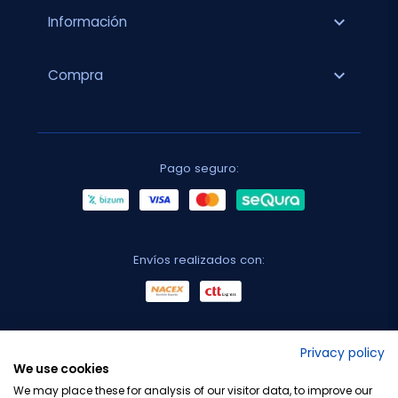
expand_more
Información
expand_more
Compra
Pago seguro:
Envíos realizados con:
No lo decimos nosotros...
Privacy policy
We use cookies
¡Tu opinión es importante!
We may place these for analysis of our visitor data, to improve our