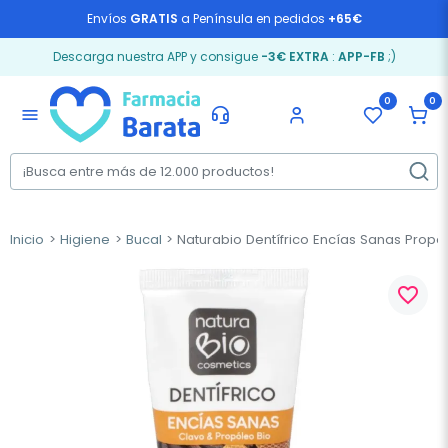
Envíos
GRATIS
a Península en pedidos
+65€
Descarga nuestra APP y consigue
-3€ EXTRA
:
APP-FB
;)
0
0
menu
Inicio
Higiene
Bucal
Naturabio Dentífrico Encías Sanas Propó 
favorite_border