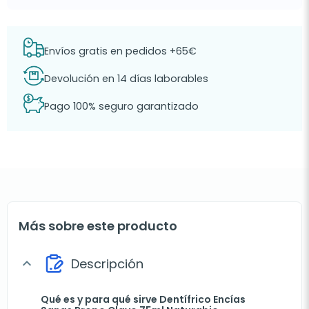
Envíos gratis en pedidos +65€
Devolución en 14 días laborables
Pago 100% seguro garantizado
Más sobre este producto
Descripción
expand_more
Qué es y para qué sirve Dentífrico Encías