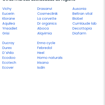
Vichy
Drasanvi
Ausonia
Eucerin
Cosmeclinik
Beltran vital
Klorane
La corvette
Biobel
Aquilea
Dr organics
Cumlaude lab
Ynsadiet
Aboca
Decottopia
Grisi
Alqvimia
Diafarm
Ducray
Enna cycle
Durex
Febredol
D´shila
Heel
Ecodoo
Homo naturals
Ecotech
Irisana
Ecover
Isdin