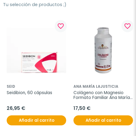
Tu selección de productos ;)
favorite_border
favorite_border
SEID
ANA MARÍA LAJUSTICIA
Seidibion, 60 cápsulas
Colágeno con Magnesio 
Formato Familiar Ana María 
Lajusticia, 450 comprimidos
26,95 €
17,50 €
Añadir al carrito
Añadir al carrito