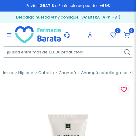
Envíos
GRATIS
a Península en pedidos
+65€
Descarga nuestra APP y consigue
-3€ EXTRA
:
APP-FB
;)
0
0
menu
Inicio
Higiene
Cabello
Champú
Champú cabello graso
Re
favorite_border