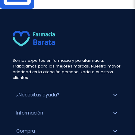
Somos expertos en farmacia y parafarmacia.
Trabajamos para las mejores marcas. Nuestra mayor
prioridad es la atención personalizada a nuestros
clientes.
expand_more
¿Necesitas ayuda?
expand_more
Información
expand_more
Compra