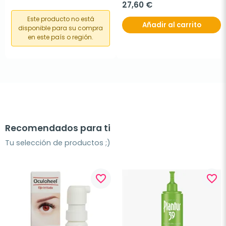
27,60 €
Este producto no está
Añadir al carrito
disponible para su compra
en este país o región.
Recomendados para ti
Tu selección de productos ;)
favorite_border
favorite_border