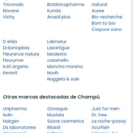
Triconails
Botánicapharma
natural
Klorane
Kunda
Auree
Vichy
Anacil plus
Bio-recherche
Born to bio
Corpore sano
D shila
Labnatur
Dr.konopkas
Lazartigue
Fleurance nature
Modesta
Fleurymer
cassinello
Irati organic
Moncho moreno
Keravit
Noah
Nuggela & sule
Otras marcas destacadas de Champú
Unipharma
Ozoaqua
Just for men
Isdin
Mustela
Dr. tree
Hairgen
Soivre cosmetics
La roche-posay
Ds laboratories
Rilastil
Scurfisin