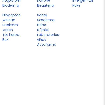
Atopic piel
Iraltone
Intergen-tar
Bioderma
Beauterra
Nuxe
Pilopeptan
Sante
Weleda
Sesderma
Urtekram
Babé
Jason
D´shila
Tot herba
Laboratorios
Be+
viñas
Actafarma