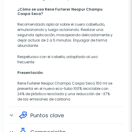
¿Cómo se usa Rene Furterer Neopur Champu
Caspa Seca?
Recomendado aplicar sobre el cuero cabelludo,
emulsionando y luego aclarando. Realizar una
segunda aplicación, masajeando delicadamente y
dejar actuar de 2 a 5 minutos. Enjuagar de forma
abundante.
Respetuoso con el cabello, adaptado al uso
frecuente.
Presentación.
Rene Furterer Neopur Champú Caspa Seca 150 ml se
presenta en el n
uevo eco-tubo 100% reciclable con
24% de plástico reciclado y una reducción de -37%
de las emisiones de carbono.
Puntos clave
expand_more