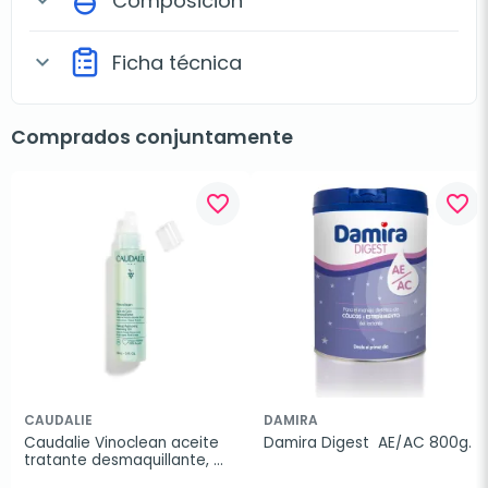
Composición
expand_more
Ficha técnica
expand_more
Comprados conjuntamente
favorite_border
favorite_border
CAUDALIE
DAMIRA
Caudalie Vinoclean aceite 
Damira Digest  AE/AC 800g.
tratante desmaquillante, 
150 ml