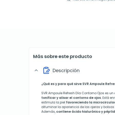
Más sobre este producto
Descripción
expand_more
¿Qué es y para qué sirve SVR Ampoule Refre
SVR Ampoule Refresh Día Contorno Ojos es un
tonificar y alisar el contorno de ojos
. Está e
estimula la piel
favoreciendo la microcircula
difuminar la apariencia de las ojeras y bolsas 
Además,
contiene ácido hialurónico y pépti