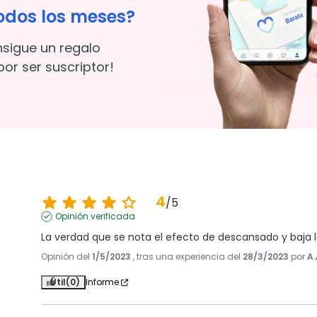
odos los meses?
nsigue un regalo
or ser suscriptor!
4
/
5
Opinión verificada
La verdad que se nota el efecto de descansado y baja 
Opinión del
1/5/2023
, tras una experiencia del
28/3/2023
por
A.
Útil
(0)
Informe