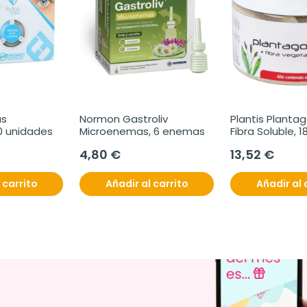
s 
Normon Gastroliv 
Plantis Plantag
0 unidades
Microenemas, 6 enemas
Fibra Soluble, 1
Bote
4,80 €
13,52 €
 carrito
Añadir al carrito
Añadir al 