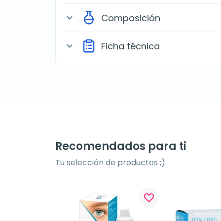
Composición
expand_more
Ficha técnica
expand_more
Recomendados para ti
Tu selección de productos ;)
favorite_border