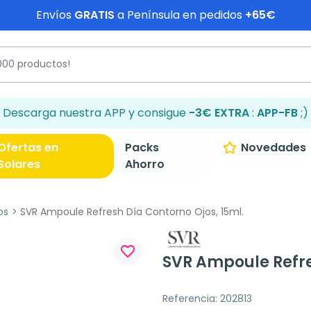
Envíos
GRATIS
a Península en pedidos
+65€
Descarga nuestra APP y consigue
-3€ EXTRA
:
APP-FB
;)
Ofertas en
Packs
Novedades
Solares
Ahorro
os
SVR Ampoule Refresh Día Contorno Ojos, 15ml.
favorite_border
SVR Ampoule Refre
Referencia: 202813