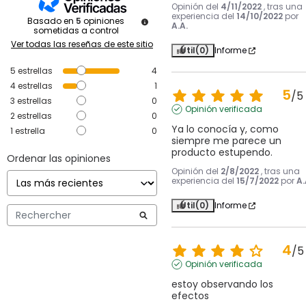
Opinión del
4/11/2022
, tras una
experiencia del
14/10/2022
por
Basado en
5
opiniones
A.A.
sometidas a control
Ver todas las reseñas de este sitio
Útil
(0)
Informe
5
estrellas
4
4
estrellas
1
5
/
5
3
estrellas
0
Opinión verificada
2
estrellas
0
Ya lo conocía y, como 
1
estrella
0
siempre me parece un 
producto estupendo.
Ordenar las opiniones
Opinión del
2/8/2022
, tras una
experiencia del
15/7/2022
por
A.
Útil
(0)
Informe
4
/
5
Opinión verificada
estoy observando los 
efectos