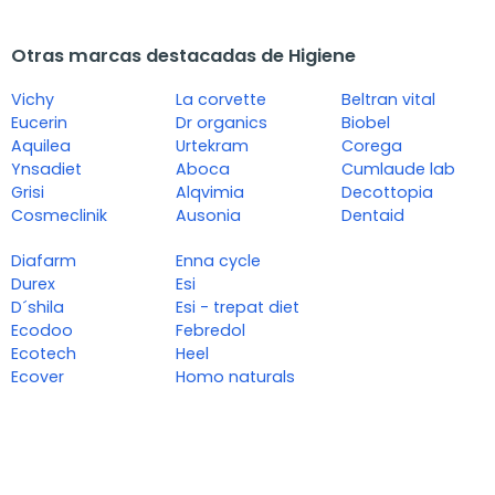
Otras marcas destacadas de Higiene
Vichy
La corvette
Beltran vital
Eucerin
Dr organics
Biobel
Aquilea
Urtekram
Corega
Ynsadiet
Aboca
Cumlaude lab
Grisi
Alqvimia
Decottopia
Cosmeclinik
Ausonia
Dentaid
Diafarm
Enna cycle
Durex
Esi
D´shila
Esi - trepat diet
Ecodoo
Febredol
Ecotech
Heel
Ecover
Homo naturals