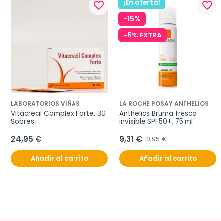
¡En oferta!
favorite_border
favorite_border
-15%
-5% EXTRA
LABORATORIOS VIÑAS
LA ROCHE POSAY ANTHELIOS
Vitacrecil Complex Forte, 30 
Anthelios Bruma fresca 
Sobres.
invisible SPF50+, 75 ml
24,95 €
9,31 €
10,95 €
Añadir al carrito
Añadir al carrito