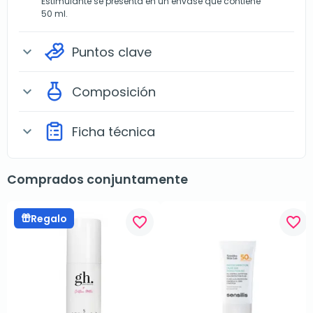
Estimulante se presenta en un envase que contiene
50 ml.
Puntos clave
expand_more
Composición
expand_more
Ficha técnica
expand_more
Comprados conjuntamente
Regalo
favorite_border
favorite_border