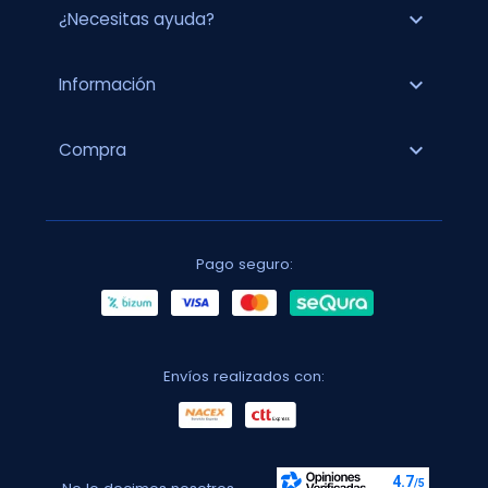
expand_more
¿Necesitas ayuda?
expand_more
Información
expand_more
Compra
Pago seguro:
Envíos realizados con: