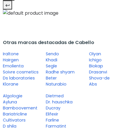
Otras marcas destacadas de Cabello
Iraltone
Sendo
Olyan
Hairgen
Khadi
Ichigo
Emolienta
Segle
Biokap
Soivre cosmetics
Radhe shyam
Drasanvi
Ds laboratories
Beter
Shova-de
Klorane
Naturabio
Abs
Algologie
Dietmed
Ayluna
Dr. hauschka
Bamboovement
Ducray
Bariatricline
Elifexir
Cultivators
Farline
D shila
Farmatint