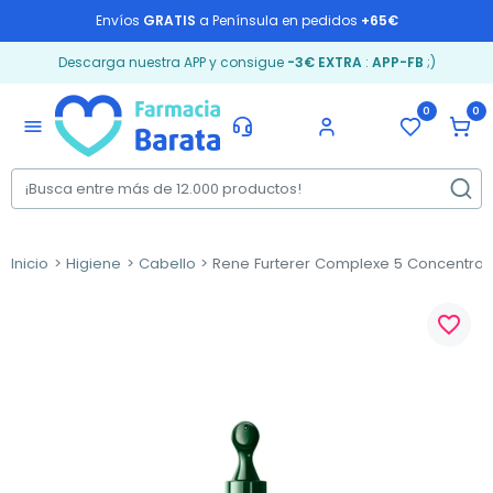
Envíos
GRATIS
a Península en pedidos
+65€
Descarga nuestra APP y consigue
-3€ EXTRA
:
APP-FB
;)
0
0
menu
Inicio
Higiene
Cabello
Rene Furterer Complexe 5 Concentrado
favorite_border