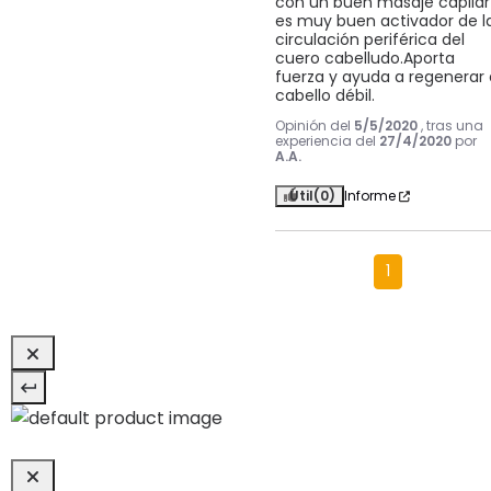
con un buen masaje capilar 
es muy buen activador de la
circulación periférica del 
cuero cabelludo.Aporta 
fuerza y ayuda a regenerar e
cabello débil.
Opinión del
5/5/2020
, tras una
experiencia del
27/4/2020
por
A.A.
Útil
(0)
Informe
1