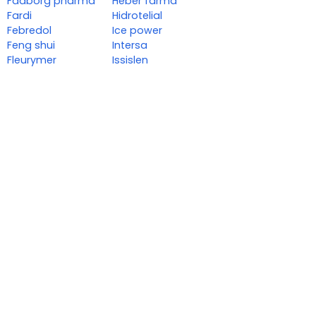
Faaborg pharma
Heber farma
Fardi
Hidrotelial
Febredol
Ice power
Feng shui
Intersa
Fleurymer
Issislen