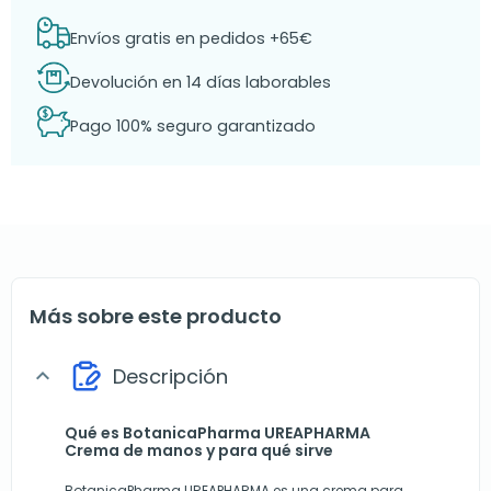
Envíos gratis en pedidos +65€
Devolución en 14 días laborables
Pago 100% seguro garantizado
Más sobre este producto
Descripción
expand_more
Qué es BotanicaPharma UREAPHARMA
Crema de manos y para qué sirve
BotanicaPharma UREAPHARMA es una crema para