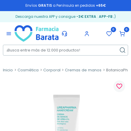
Envíos
GRATIS
a Península en pedidos
+65€
Descarga nuestra APP y consigue
-3€ EXTRA
:
APP-FB
;)
0
0
menu
Inicio
Cosmética
Corporal
Cremas de manos
BotanicaPha
favorite_border