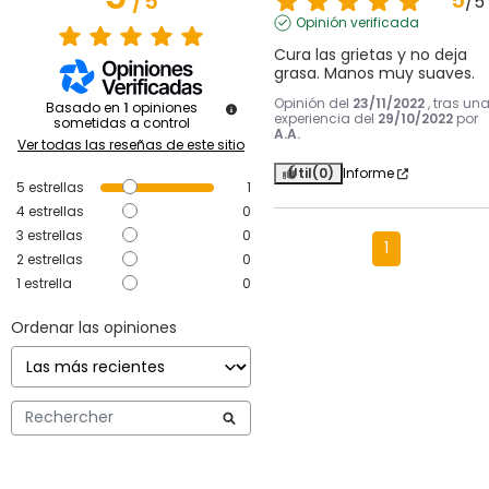
5
/
5
/
5
Opinión verificada
Cura las grietas y no deja 
grasa. Manos muy suaves.
Opinión del
23/11/2022
, tras un
Basado en
1
opiniones
experiencia del
29/10/2022
por
sometidas a control
A.A.
Ver todas las reseñas de este sitio
Útil
(0)
Informe
5
estrellas
1
4
estrellas
0
3
estrellas
0
1
2
estrellas
0
1
estrella
0
Ordenar las opiniones