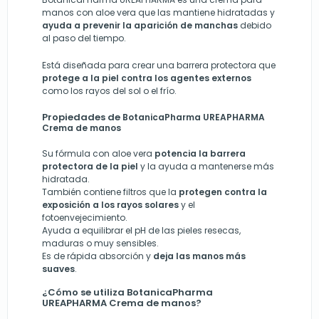
manos con aloe vera que las mantiene hidratadas y
ayuda a prevenir la aparición de manchas
debido
al paso del tiempo.
Está diseñada para crear una barrera protectora que
protege a la piel contra los agentes externos
como los rayos del sol o el frío.
Propiedades de
BotanicaPharma UREAPHARMA
Crema de manos
Su fórmula con aloe vera
potencia la barrera
protectora de la piel
y la ayuda a mantenerse más
hidratada.
También contiene filtros que la
protegen contra la
exposición a los rayos solares
y el
fotoenvejecimiento.
Ayuda a equilibrar el pH de las pieles resecas,
maduras o muy sensibles.
Es de rápida absorción y
deja las manos más
suaves
.
¿Cómo se utiliza BotanicaPharma
UREAPHARMA Crema de manos?