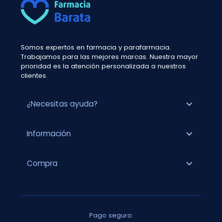
Somos expertos en farmacia y parafarmacia.
Trabajamos para las mejores marcas. Nuestra mayor
prioridad es la atención personalizada a nuestros
clientes.
expand_more
¿Necesitas ayuda?
expand_more
Información
expand_more
Compra
Pago seguro: