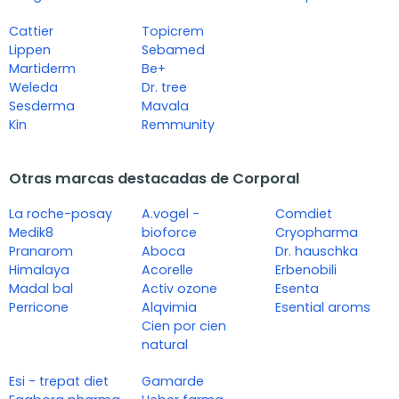
Cattier
Topicrem
Lippen
Sebamed
Martiderm
Be+
Weleda
Dr. tree
Sesderma
Mavala
Kin
Remmunity
Otras marcas destacadas de Corporal
La roche-posay
A.vogel -
Comdiet
Medik8
bioforce
Cryopharma
Pranarom
Aboca
Dr. hauschka
Himalaya
Acorelle
Erbenobili
Madal bal
Activ ozone
Esenta
Perricone
Alqvimia
Esential aroms
Cien por cien
natural
Esi - trepat diet
Gamarde