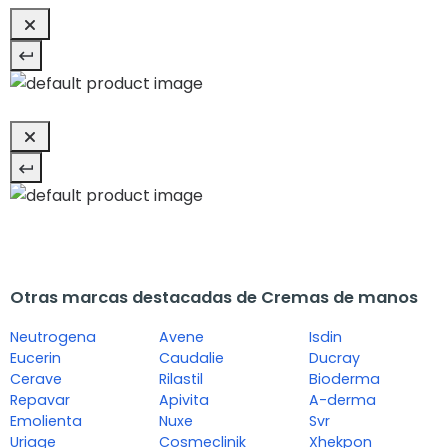
Otras marcas destacadas de Cremas de manos
Neutrogena
Avene
Isdin
Eucerin
Caudalie
Ducray
Cerave
Rilastil
Bioderma
Repavar
Apivita
A-derma
Emolienta
Nuxe
Svr
Uriage
Cosmeclinik
Xhekpon