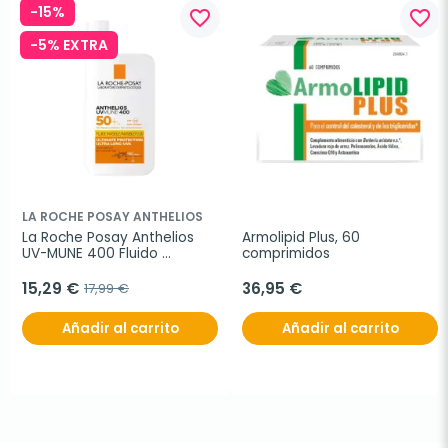
-15%
favorite_border
favorite_border
-5% EXTRA
LA ROCHE POSAY ANTHELIOS
La Roche Posay Anthelios 
Armolipid Plus, 60 
UV-MUNE 400 Fluido 
comprimidos
Invisible spf50+, 50ml
15,29 €
36,95 €
17,99 €
Añadir al carrito
Añadir al carrito