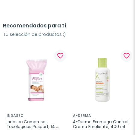
Recomendados para ti
Tu selección de productos ;)
favorite_border
favorite_border
INDASEC
A-DERMA
Indasec Compresas 
A-Derma Exomega Control 
Tocologicas Pospart, 14 
Crema Emoliente, 400 ml
unidades