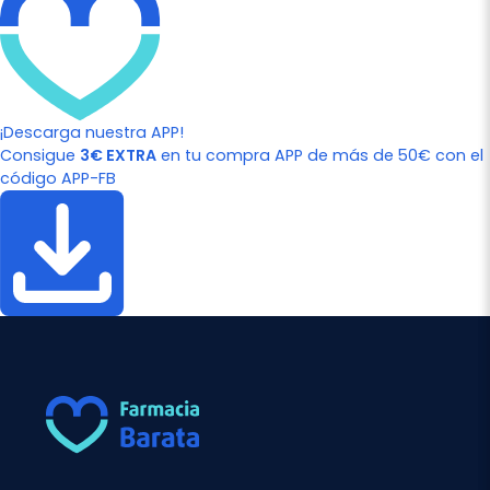
¡Descarga nuestra APP!
Consigue
3€ EXTRA
en tu compra APP de más de 50€ con el
código APP-FB