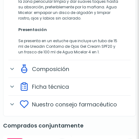
la zona periocular limpia y dar suaves toques hasta
su absorción, preferiblemente por la mañana. Agua
Micelar: empapar un disco de algodón y limpiar
rostro, ojos y labios sin aclarado.
Presentación
Se presenta en un estuche que incluye un tubo de 15
ml de Ureadin Contorno de Ojos Gel Cream SPF20 y
un frasco de 100 ml de Agua Micelar 4 en 1.
Composición
expand_more
Ficha técnica
expand_more
Nuestro consejo farmacéutico
expand_more
Comprados conjuntamente