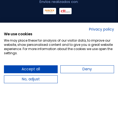
Envíos realizados con:
No lo decimos nosotros...
Privacy policy
We use cookies
¡Tu opinión es importante!
We may place these for analysis of our visitor data, to improve our
website, show personalised content and to give you a great website
experience. For more information about the cookies we use open the
settings.
Copyright © 2010-2026 Farmacia Barata S.L. Todos los
derechos reservados.
Accept all
Deny
No, adjust
Total:
17,45 €
−
+
Añadir al carrito