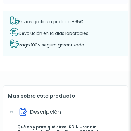
Envíos gratis en pedidos +65€
Devolución en 14 días laborables
Pago 100% seguro garantizado
Más sobre este producto
Descripción
expand_more
Qué es y para qué sirve ISDIN Ureadin