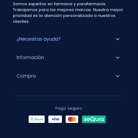
Somos expertos en farmacia y parafarmacia.
Trabajamos para las mejores marcas. Nuestra mayor
prioridad es la atención personalizada a nuestros
clientes.
expand_more
¿Necesitas ayuda?
expand_more
Información
expand_more
Compra
Pago seguro: