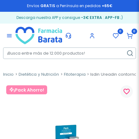
Envíos
GRATIS
a Península en pedidos
+65€
Descarga nuestra APP y consigue
-3€ EXTRA
:
APP-FB
;)
0
0
menu
Inicio
Dietética y Nutrición
Fitoterapia
Isdin Ureadin contorno 
¡Pack Ahorro!
favorite_border