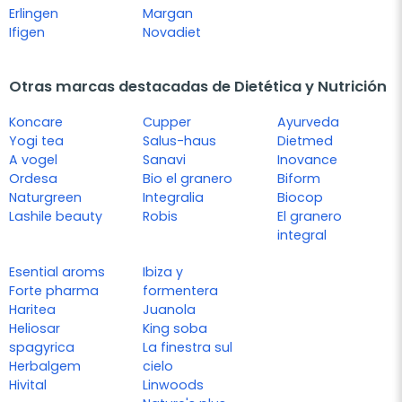
Erlingen
Margan
Ifigen
Novadiet
Otras marcas destacadas de Dietética y Nutrición
Koncare
Cupper
Ayurveda
Yogi tea
Salus-haus
Dietmed
A vogel
Sanavi
Inovance
Ordesa
Bio el granero
Biform
Naturgreen
Integralia
Biocop
Lashile beauty
Robis
El granero
integral
Esential aroms
Ibiza y
Forte pharma
formentera
Haritea
Juanola
Heliosar
King soba
spagyrica
La finestra sul
Herbalgem
cielo
Hivital
Linwoods