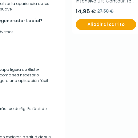
Intensive Lift Contour, 15 
alizar la apariencia de los
ml
 suave.
14,95 €
27,50 €
Regenerador Labial?
Añadir al carrito
adversos
apa ligera de Blistex
s como sea necesario
egura una aplicación fácil
ráctico de 6g. Es fácil de
an mejorar la salud de sus