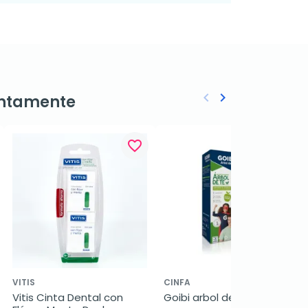
keyboard_arrow_left
keyboard_arrow_right
ntamente
Anterior
Siguiente
favorite_border
favorite_border
VITIS
CINFA
Vitis Cinta Dental con 
Goibi arbol de té protege 