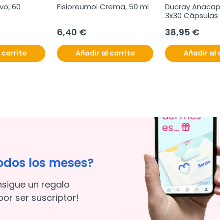
o, 60 
Fisioreumol Crema, 50 ml
Ducray Anacaps
3x30 Cápsulas
6,40 €
38,95 €
 carrito
Añadir al carrito
Añadir al 
odos los meses?
nsigue un regalo
or ser suscriptor!