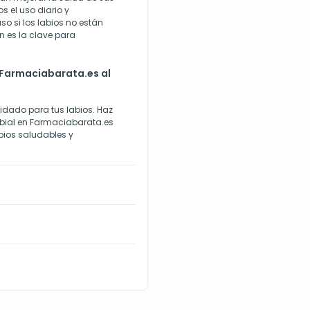
 el uso diario y
so si los labios no están
n es la clave para
 Farmaciabarata.es al
idado para tus labios. Haz
abial en Farmaciabarata.es
abios saludables y