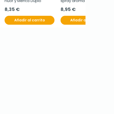
Flúor y Menta Duplo
spray aroma manzana, 
250 ml
8,35 €
8,95 €
Añadir al carrito
Añadir al carrito