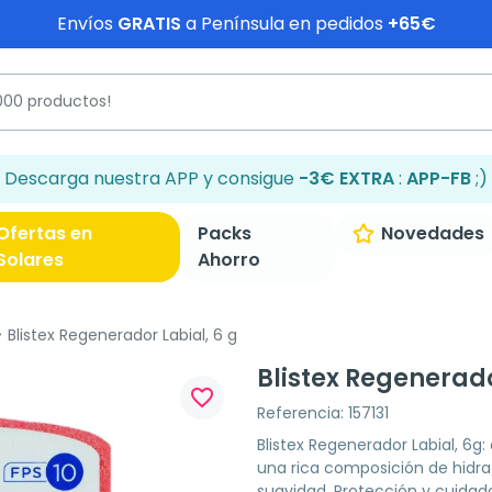
Envíos
GRATIS
a Península en pedidos
+65€
Descarga nuestra APP y consigue
-3€ EXTRA
:
APP-FB
;)
Ofertas en
Packs
Novedades
Solares
Ahorro
Blistex Regenerador Labial, 6 g
Blistex Regenerado
favorite_border
Referencia: 157131
Blistex Regenerador Labial, 6g:
una rica composición de hidra
suavidad. Protección y cuidado