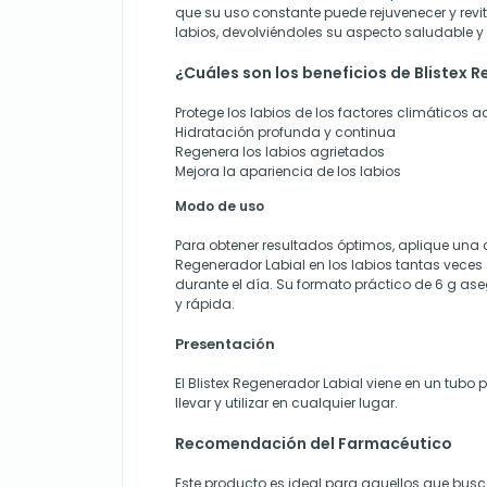
que su uso constante puede rejuvenecer y revit
labios, devolviéndoles su aspecto saludable y
¿Cuáles son los beneficios de Blistex 
Protege los labios de los factores climáticos 
Hidratación profunda y continua
Regenera los labios agrietados
Mejora la apariencia de los labios
Modo de uso
Para obtener resultados óptimos, aplique una c
Regenerador Labial en los labios tantas vece
durante el día. Su formato práctico de 6 g as
y rápida.
Presentación
El Blistex Regenerador Labial viene en un tubo p
llevar y utilizar en cualquier lugar.
Recomendación del Farmacéutico
Este producto es ideal para aquellos que busc