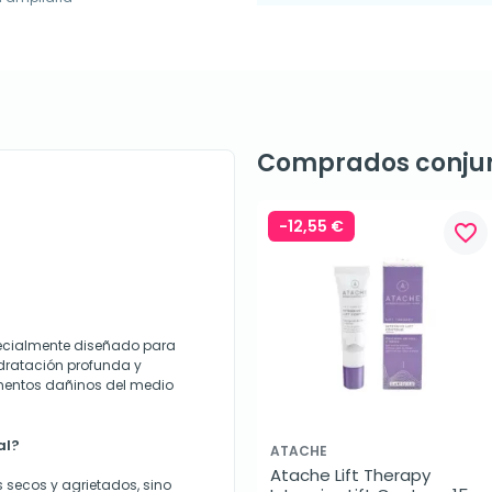
Comprados conju
-12,55 €
favorite_border
pecialmente diseñado para
idratación profunda y
ementos dañinos del medio
al?
ATACHE
Atache Lift Therapy 
s secos y agrietados, sino