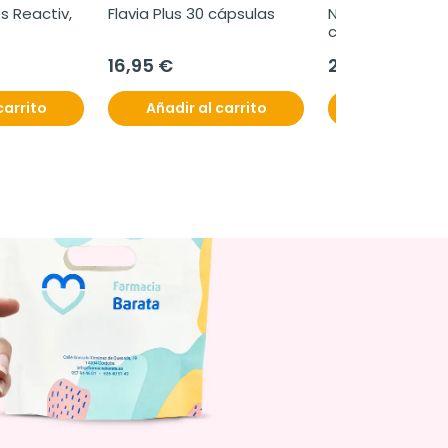
 Reactiv, 
Flavia Plus 30 cápsulas
Nutrof omega, 6
cápsulas.
16,95 €
29,95 €
carrito
Añadir al carrito
Añadir al c