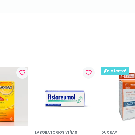
¡En oferta!
favorite_border
favorite_border
LABORATORIOS VIÑAS
DUCRAY