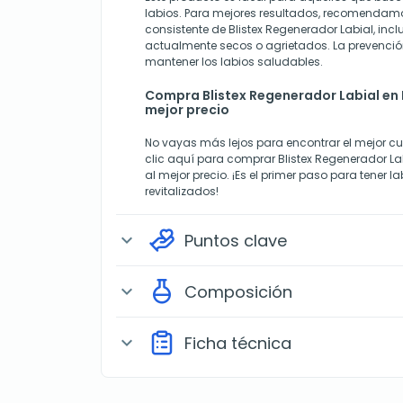
labios. Para mejores resultados, recomendamos
consistente de Blistex Regenerador Labial, inclu
actualmente secos o agrietados. La prevenció
mantener los labios saludables.
Compra Blistex Regenerador Labial en
mejor precio
No vayas más lejos para encontrar el mejor cu
clic aquí para comprar Blistex Regenerador L
al mejor precio. ¡Es el primer paso para tener l
revitalizados!
Puntos clave
expand_more
Composición
expand_more
Ficha técnica
expand_more