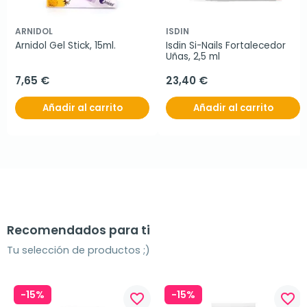
ARNIDOL
ISDIN
Arnidol Gel Stick, 15ml.
Isdin Si-Nails Fortalecedor 
Uñas, 2,5 ml
7,65 €
23,40 €
Añadir al carrito
Añadir al carrito
Recomendados para ti
Tu selección de productos ;)
-15%
-15%
favorite_border
favorite_border