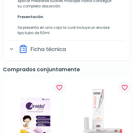
Aplicar mediante suaves masajes hasta conseguir
su completa absorción.
Presentación.
Se presenta en una caja la cual incluye un envase
tipo tubo de 50ml
Ficha técnica
expand_more
Comprados conjuntamente
favorite_border
favorite_border