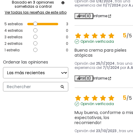
Opinión del
1/8/2024
, tras una
Basado en
3
opiniones
experiencia del
11/7/2024
por
A.
sometidas a control
Ver todas las reseñas de este sitio
Útil
(0)
Informe
5
estrellas
3
4
estrellas
0
5
/
5
3
estrellas
0
Opinión verificada
2
estrellas
0
Buena crema para pieles 
1
estrella
0
atópicas
Ordenar las opiniones
Opinión del
25/1/2024
, tras una
experiencia del
7/1/2024
por
A.A
Útil
(0)
Informe
5
/
5
Opinión verificada
Muy buena, conforme a mis
expectativas, los 
recomiendo!
Opinión del
23/10/2023
, tras un