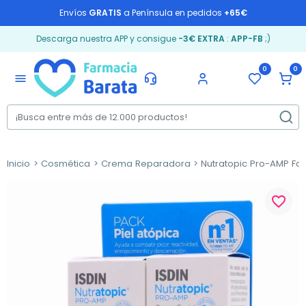
Envíos
GRATIS
a Península en pedidos
+65€
Descarga nuestra APP y consigue
-3€ EXTRA
:
APP-FB
;)
0
0
menu
Inicio
Cosmética
Crema Reparadora
Nutratopic Pro-AMP Fac
favorite_border