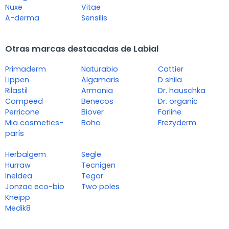
Nuxe
Vitae
A-derma
Sensilis
Otras marcas destacadas de Labial
Primaderm
Naturabio
Cattier
Lippen
Algamaris
D shila
Rilastil
Armonia
Dr. hauschka
Compeed
Benecos
Dr. organic
Perricone
Biover
Farline
Mia cosmetics-
Boho
Frezyderm
parís
Herbalgem
Segle
Hurraw
Tecnigen
Ineldea
Tegor
Jonzac eco-bio
Two poles
Kneipp
Medik8