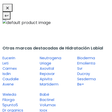
Otras marcas destacadas de Hidratación Labial
Eucerin
Neutrogena
Bioderma
Leti
Uriage
Emolienta
Carmex
Axovital
Svr
Isdin
Repavar
Ducray
Caudalie
Apivita
Sesderma
Avene
Martiderm
Be+
Weleda
Babé
Filorga
Bactinel
5punto5
Volumax
Dr organics
Ioox