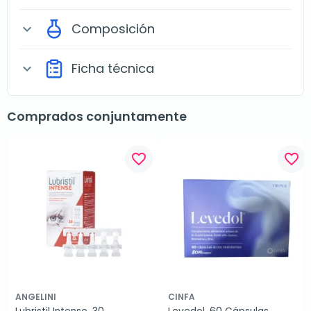
Composición
expand_more
Ficha técnica
expand_more
Comprados conjuntamente
favorite_border
favorite_border
ANGELINI
CINFA