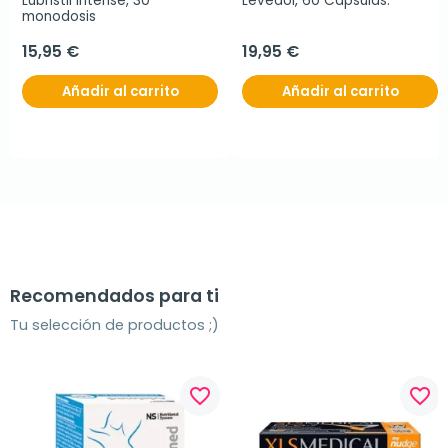
Lubristil Intense, 30 
Levedol, 60 Cápsulas.
monodosis
15,95 €
19,95 €
Añadir al carrito
Añadir al carrito
Recomendados para ti
Tu selección de productos ;)
favorite_border
favorite_border