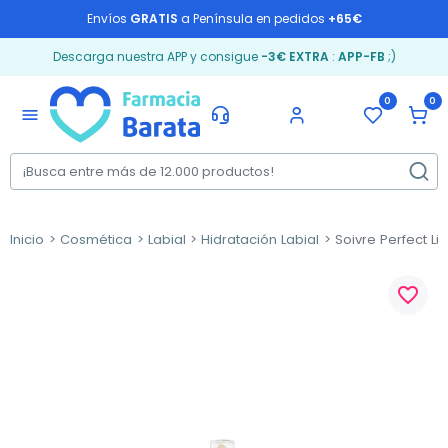
Envíos
GRATIS
a Península en pedidos
+65€
Descarga nuestra APP y consigue
-3€ EXTRA
:
APP-FB
;)
0
0
menu
Inicio
Cosmética
Labial
Hidratación Labial
Soivre Perfect Lip
favorite_border