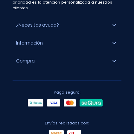
prioridad es la atención personalizada a nuestros
clientes.
expand_more
¿Necesitas ayuda?
expand_more
Información
expand_more
Compra
Pago seguro:
Envíos realizados con: