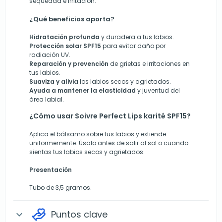
sequedad e irritación.
¿Qué beneficios aporta?
Hidratación profunda
y duradera a tus labios.
Protección solar SPF15
para evitar daño por
radiación UV.
Reparación y prevención
de grietas e irritaciones en
tus labios.
Suaviza y alivia
los labios secos y agrietados.
Ayuda a mantener la elasticidad
y juventud del
área labial.
¿Cómo usar Soivre Perfect Lips karité SPF15?
Aplica el bálsamo sobre tus labios y extiende
uniformemente. Úsalo antes de salir al sol o cuando
sientas tus labios secos y agrietados.
Presentación
Tubo de 3,5 gramos.
Puntos clave
expand_more