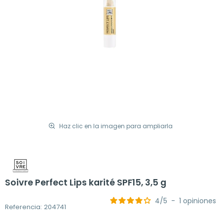
Haz clic en la imagen para ampliarla
Soivre Perfect Lips karité SPF15, 3,5 g
4
/
5
-
1
opiniones
Referencia: 204741