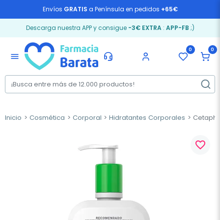
Envíos
GRATIS
a Península en pedidos
+65€
Descarga nuestra APP y consigue
-3€ EXTRA
:
APP-FB
;)
0
0
menu
Inicio
Cosmética
Corporal
Hidratantes Corporales
Cetaphil
favorite_border