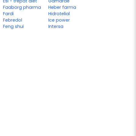
Esi - trepat diet
Gamarde
Faaborg pharma
Heber farma
Fardi
Hidrotelial
Febredol
Ice power
Feng shui
Intersa