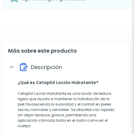
Más sobre este producto
Descripción
expand_more
¿Qué es Cetaphil Loción Hidratante?
Cetaphil Loción Hidratante es una loción de textura
ligera que ayuda a mantener la hidratación de la
piel, favoreciendo la suavidad y el confort en pieles
secas, normales y sensibles. Se absorbe con rapidez
sin dejar residuos grasos, permitiendo una
aplicación cómoda tanto en el rostro como en el
cuerpo.