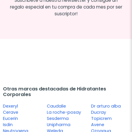
Suscríbete a nuestra newsletter y consigue un
regalo especial en tu compra de cada mes por ser
suscriptor!
Otras marcas destacadas de Hidratantes
Corporales
Dexeryl
Caudalie
Dr arturo alba
Cerave
La roche-posay
Ducray
Eucerin
Sesderma
Topicrem
Isdin
Unipharma
Avene
Neutrogena
Weleda
Ozoaqua