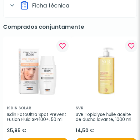
Ficha técnica
expand_more
Comprados conjuntamente
favorite_border
favorite_border
ISDIN SOLAR
SVR
Isdin FotoUltra Spot Prevent 
SVR Topialyse huile aceite 
Fusion Fluid SPF100+, 50 ml
de ducha lavante, 1000 ml
25,95 €
14,50 €