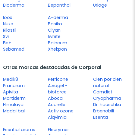
Bioderma
Bepanthol
Uriage
Ioox
A-derma
Nuxe
Basiko
Rilastil
Olyan
Svr
Iwhite
Be+
Balneum
Sebamed
Xhekpon
Otras marcas destacadas de Corporal
Medik8
Perricone
Cien por cien
Pranarom
A.vogel -
natural
Apivita
bioforce
Comdiet
Martiderm
Aboca
Cryopharma
Himalaya
Acorelle
Dr. hauschka
Madal bal
Activ ozone
Erbenobili
Alqvimia
Esenta
Esential aroms
Fleurymer