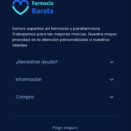
Somos expertos en farmacia y parafarmacia.
Trabajamos para las mejores marcas. Nuestra mayor
prioridad es la atención personalizada a nuestros
clientes.
expand_more
¿Necesitas ayuda?
expand_more
Información
expand_more
Compra
Pago seguro: