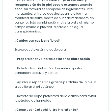
rápida absorción que
contribuye al cuidado y
recuperación de la piel seca o extremadamente
seca
. Su fórmula se compone de ingredientes ultra
hidratantes, entre los que destacan la glicerina,
manteca de karité, aceite de nuez de macadamia y
pantenol. Esta combinación nutre la piel y al mismo
tiempo ayuda a prevenir la pérdida de agua
transepidérmica.
¿Cuáles son sus beneficios?
Este producto está indicado para:
-
P
roporcionar 24 horas de intensa hidratación
.
-
Hidratar las células rápidamente
y a
porta
r
sensación de alivio y confort.
-
Ayudar a
reponer
las grasas perdidas de la piel
y
a
equilibrar el p
H
cutáneo.
-
Ref
orzar
la capa protectora de la dermis para evitar
la pérdida de humedad.
¿Cómo usar Cetaphil Ultra Hidratante?