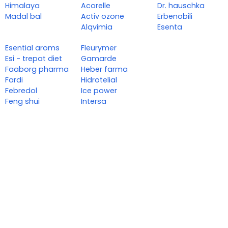
Himalaya
Acorelle
Dr. hauschka
Madal bal
Activ ozone
Erbenobili
Alqvimia
Esenta
Esential aroms
Fleurymer
Esi - trepat diet
Gamarde
Faaborg pharma
Heber farma
Fardi
Hidrotelial
Febredol
Ice power
Feng shui
Intersa