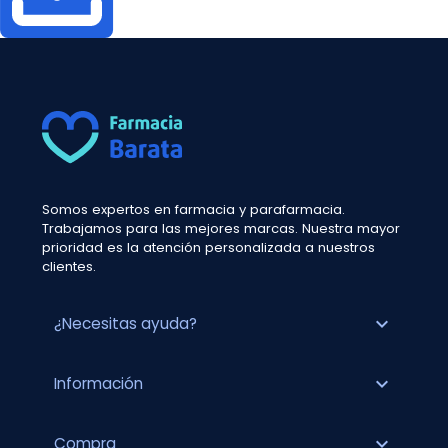
Somos expertos en farmacia y parafarmacia.
Trabajamos para las mejores marcas. Nuestra mayor
prioridad es la atención personalizada a nuestros
clientes.
expand_more
¿Necesitas ayuda?
expand_more
Información
expand_more
Compra