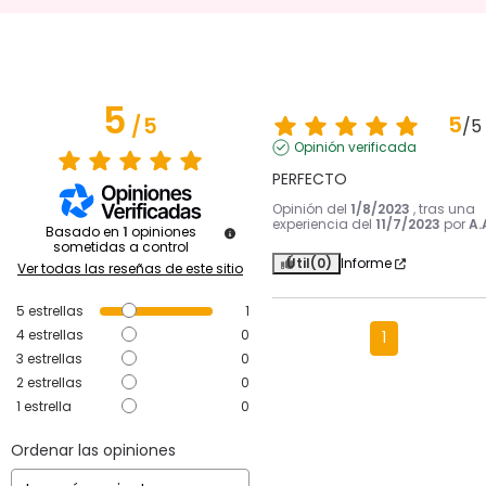
5
5
/
5
/
5
Opinión verificada
PERFECTO
Opinión del
1/8/2023
, tras una
experiencia del
11/7/2023
por
A.
Basado en
1
opiniones
sometidas a control
Útil
(0)
Informe
Ver todas las reseñas de este sitio
5
estrellas
1
4
estrellas
0
1
3
estrellas
0
2
estrellas
0
1
estrella
0
Ordenar las opiniones