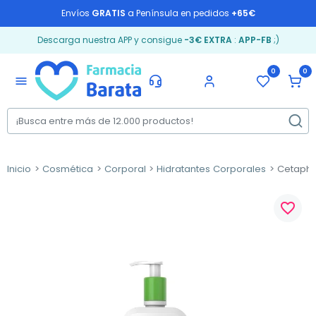
Envíos
GRATIS
a Península en pedidos
+65€
Descarga nuestra APP y consigue
-3€ EXTRA
:
APP-FB
;)
0
0
menu
Inicio
Cosmética
Corporal
Hidratantes Corporales
Cetaphil
favorite_border