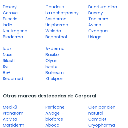
Dexeryl
Caudalie
Dr arturo alba
Cerave
La roche-posay
Ducray
Eucerin
Sesderma
Topicrem
Isdin
Unipharma
Avene
Neutrogena
Weleda
Ozoaqua
Bioderma
Bepanthol
Uriage
Ioox
A-derma
Nuxe
Basiko
Rilastil
Olyan
Svr
Iwhite
Be+
Balneum
Sebamed
Xhekpon
Otras marcas destacadas de Corporal
Medik8
Perricone
Cien por cien
Pranarom
A.vogel -
natural
Apivita
bioforce
Comdiet
Martiderm
Aboca
Cryopharma