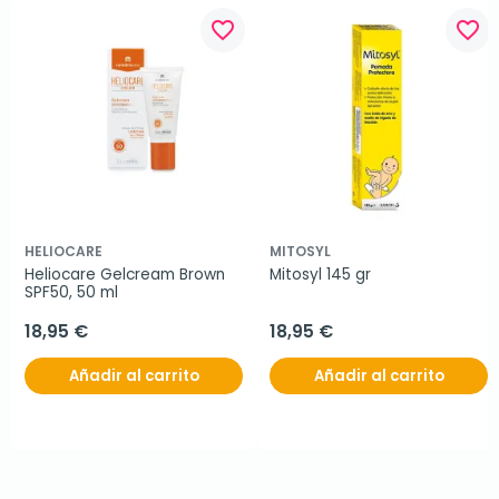
favorite_border
favorite_border
HELIOCARE
MITOSYL
Heliocare Gelcream Brown 
Mitosyl 145 gr
SPF50, 50 ml
18,95 €
18,95 €
Añadir al carrito
Añadir al carrito