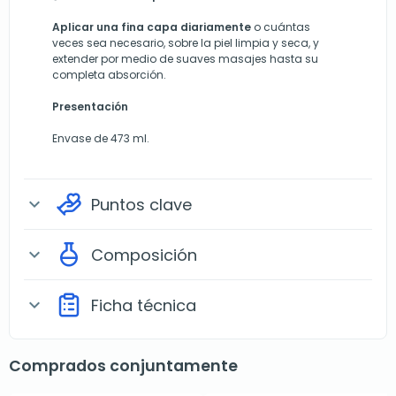
Aplicar una fina capa diariamente
o cuántas
veces sea necesario, sobre la piel limpia y seca, y
extender por medio de suaves masajes hasta su
completa absorción.
Presentación
Envase de 473 ml.
Puntos clave
expand_more
Composición
expand_more
Ficha técnica
expand_more
Comprados conjuntamente